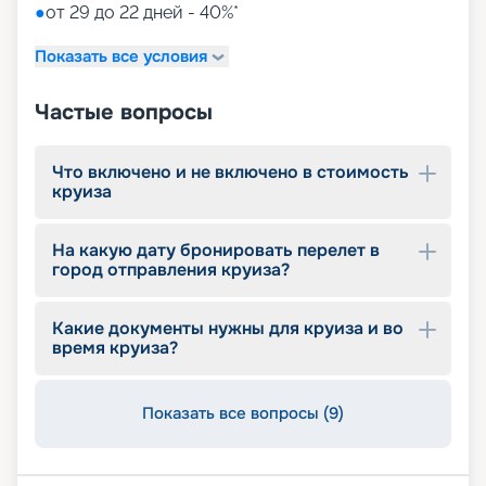
●
от 29 до 22 дней - 40%*
Показать все условия
Частые вопросы
Что включено и не включено в стоимость
круиза
На какую дату бронировать перелет в
город отправления круиза?
Какие документы нужны для круиза и во
время круиза?
Показать все вопросы (9)