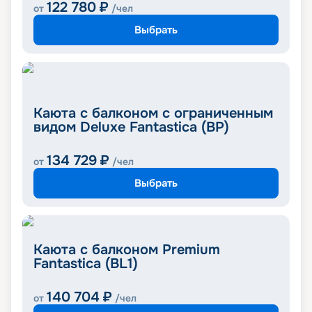
122 780
₽
от
/чел
Выбрать
Каюта с балконом с ограниченным
видом Deluxe Fantastica (BP)
134 729
₽
от
/чел
Выбрать
Каюта с балконом Premium
Fantastica (BL1)
140 704
₽
от
/чел