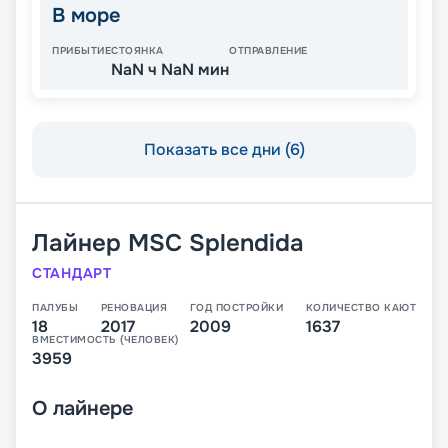
В море
ПРИБЫТИЕ
СТОЯНКА
ОТПРАВЛЕНИЕ
NaN ч NaN мин
Показать все дни (6)
Лайнер
MSC Splendida
СТАНДАРТ
ПАЛУБЫ
РЕНОВАЦИЯ
ГОД ПОСТРОЙКИ
КОЛИЧЕСТВО КАЮТ
18
2017
2009
1637
ВМЕСТИМОСТЬ (ЧЕЛОВЕК)
3959
О
лайнере