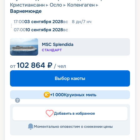
Кристиансанн
Осло
Копенгаген
Варнемюнде
17:00
03 сентября 2028
вс
8
дн
/
7
нч
07:00
10 сентября 2028
вс
MSC Splendida
СТАНДАРТ
102 864
₽
от
/ чел
Выбор каюты
+
1 000
Круизных миль
Добавить в избранное
Моментально оповестим о снижении цены