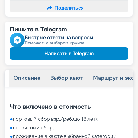
Поделиться
Пишите в Telegram
Быстрые ответы на вопросы
Поможем с выбором круиза
Написать в Telegram
Описание
Выбор кают
Маршрут и экск
+
43
фотографий
Что включено в стоимость
●
портовый сбор взр./реб.(до 18 лет);
●
сервисный сбор;
●
проживание в каюте выбранной категории;