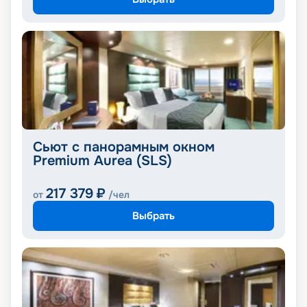
Сьют с панорамным окном
Premium Aurea (SLS)
217 379
₽
от
/чел
Выбрать