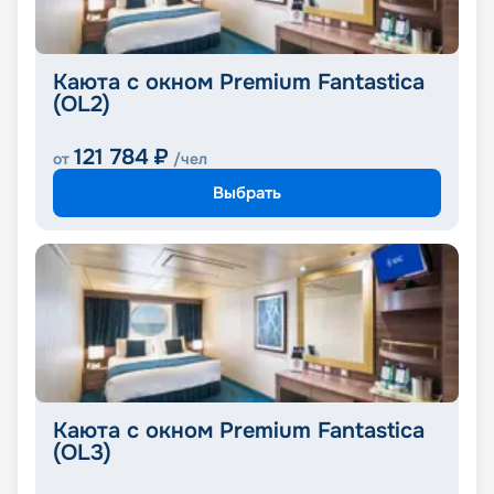
Каюта с окном Premium Fantastica
(OL2)
121 784
₽
от
/чел
Выбрать
Каюта с окном Premium Fantastica
(OL3)