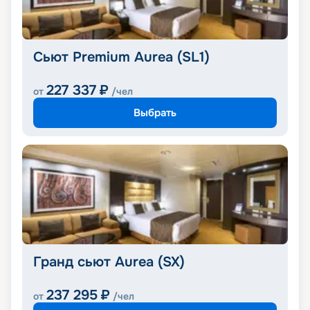
Сьют Premium Aurea (SL1)
227 337
₽
от
/чел
Выбрать
Гранд сьют Aurea (SX)
237 295
₽
от
/чел