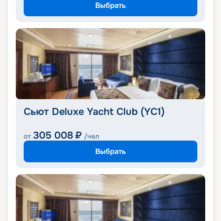
Выбрать
Сьют Deluxe Yacht Club (YC1)
305 008
₽
от
/чел
Выбрать