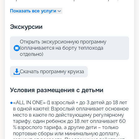
Показать все услуги
Экскурсии
Открыть экскурсионную программу
(оплачивается на борту теплохода
отдельно)
Скачать программу круиза
Условия размещения с детьми
●
«АLL IN ONE» (1 взрослый + до 3 детей до 18 лет
в одной каюте): Взрослый оплачивает основное
место в каюте по действующему регулярному
тарифу, один ребенок до 18 лет оплачивает 60
% взрослого тарифа, а другие дети – только
портовые сборы или минимальную доплату,