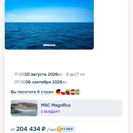
17:00
30 августа 2026
вс
8
дн
/
7
нч
07:00
06 сентября 2026
вс
Вы посетите 6 стран:
MSC Magnifica
СТАНДАРТ
204 434
₽
от
/чел
+1 000