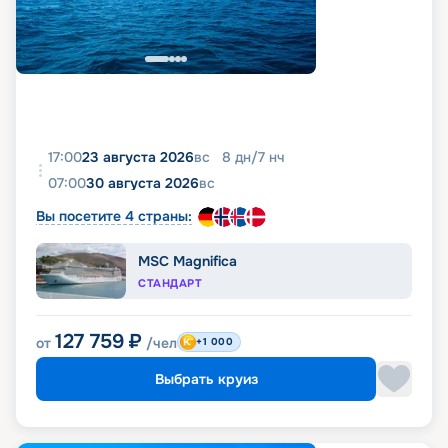
17:00
23 августа 2026
вс
8
дн
/
7
нч
07:00
30 августа 2026
вс
Вы посетите 4 страны:
MSC Magnifica
СТАНДАРТ
127 759
₽
от
/чел
+1 000
Выбрать круиз