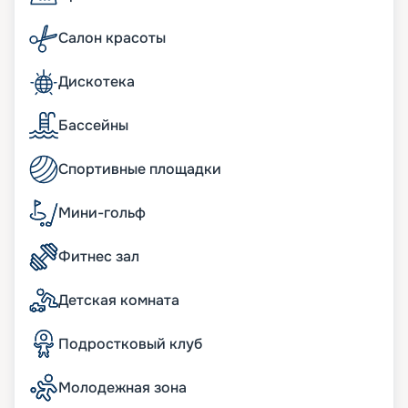
прямо сейчас, изучив на нашем сайте план
теплохода, схемы палуб, описание кают, фото
Салон красоты
интерьеров. Выбирайте побережье Америки,
чтобы почувствовать себя Колумбом! Мы
Дискотека
предлагаем нашим клиентам воспользоваться
услугой раннего бронирования, чтобы у них
была возможность приобрести лучшие путевки.
Бассейны
Также вы можете заранее познакомиться с
обзорами экскурсий, чтобы выбрать для себя
Спортивные площадки
самые интересные варианты.
Мини-гольф
Фитнес зал
Детская комната
Подростковый клуб
Молодежная зона