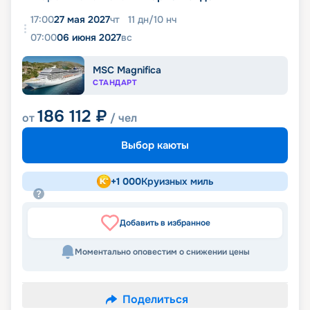
17:00
27 мая 2027
чт
11
дн
/
10
нч
07:00
06 июня 2027
вс
MSC Magnifica
СТАНДАРТ
186 112
₽
от
/ чел
Выбор каюты
+
1 000
Круизных миль
Добавить в избранное
Моментально оповестим о снижении цены
Поделиться