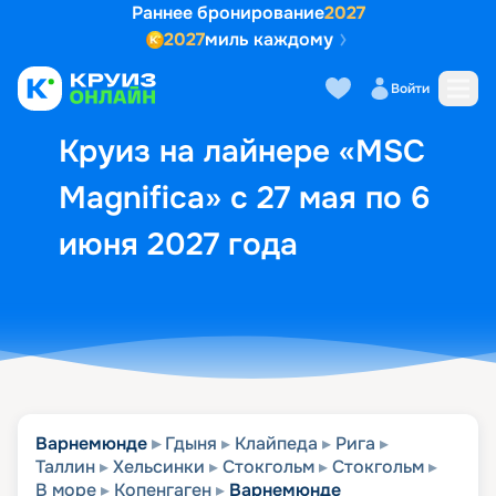
Раннее бронирование
2027
2027
миль каждому
Описание
Выбор кают
Маршрут и экск
Войти
Круиз на лайнере «MSC
Magnifica» с 27 мая по 6
июня 2027 года
Варнемюнде
Гдыня
Клайпеда
Рига
Таллин
Хельсинки
Стокгольм
Стокгольм
В море
Копенгаген
Варнемюнде