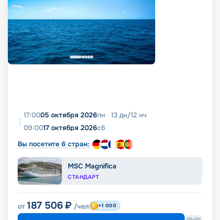
17:00
05 октября 2026
пн
13
дн
/
12
нч
09:00
17 октября 2026
сб
Вы посетите 6 стран:
MSC Magnifica
СТАНДАРТ
187 506
₽
от
/чел
+1 000