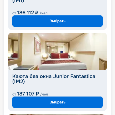
(IM1)
186 112
₽
от
/чел
Выбрать
Каюта без окна Junior Fantastica
(IM2)
187 107
₽
от
/чел
Выбрать