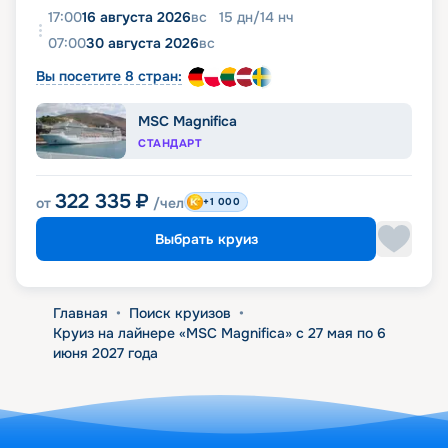
17:00
16 августа 2026
вс
15
дн
/
14
нч
07:00
30 августа 2026
вс
Вы посетите 8 стран:
MSC Magnifica
СТАНДАРТ
322 335
₽
от
/чел
+1 000
Выбрать круиз
Главная
•
Поиск круизов
•
Круиз на лайнере «MSC Magnifica» с 27 мая по 6
июня 2027 года