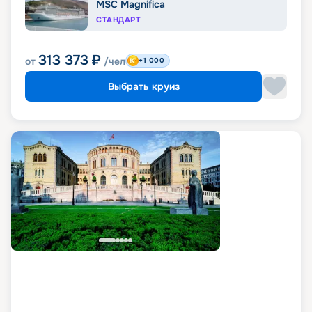
MSC Magnifica
СТАНДАРТ
313 373
₽
от
/чел
+1 000
Выбрать круиз