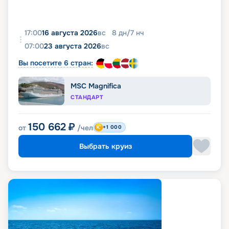
17:00
16 августа 2026
вс
8
дн
/
7
нч
07:00
23 августа 2026
вс
Вы посетите 6 стран:
MSC Magnifica
СТАНДАРТ
150 662
₽
от
/чел
+1 000
Выбрать круиз