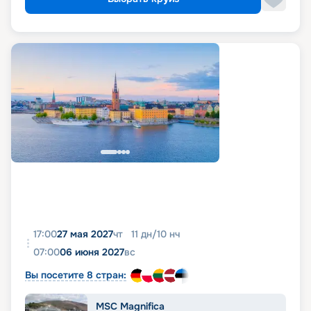
17:00
27 мая 2027
чт
11
дн
/
10
нч
07:00
06 июня 2027
вс
Вы посетите 8 стран:
MSC Magnifica