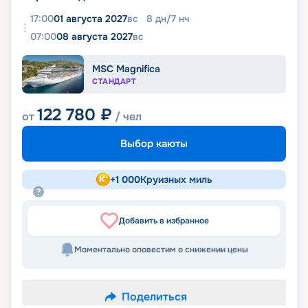
17:00
01 августа 2027
вс
8
дн
/
7
нч
07:00
08 августа 2027
вс
MSC Magnifica
СТАНДАРТ
122 780
₽
от
/ чел
Выбор каюты
+
1 000
Круизных миль
Добавить в избранное
Моментально оповестим о снижении цены
Поделиться