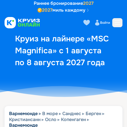
Раннее бронирование
2027
2027
миль каждому
Описание
Выбор кают
Маршрут и экск
Войти
Круиз на лайнере «MSC
Magnifica» с 1 августа
по 8 августа 2027 года
Варнемюнде
В море
Санднес
Берген
Кристиансанн
Осло
Копенгаген
Варнемюнде