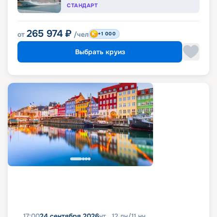
СТАНДАРТ
265 974
₽
от
/чел
+1 000
Выбрать круиз
17:00
24 сентября 2026
чт
12
дн
/
11
нч