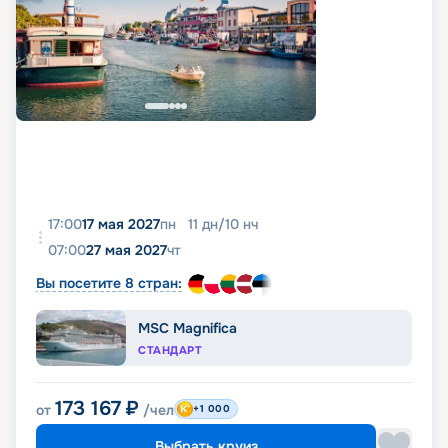
17:00
17 мая 2027
пн
11
дн
/
10
нч
07:00
27 мая 2027
чт
Вы посетите 8 стран:
MSC Magnifica
СТАНДАРТ
173 167
₽
от
/чел
+1 000
Выбрать круиз