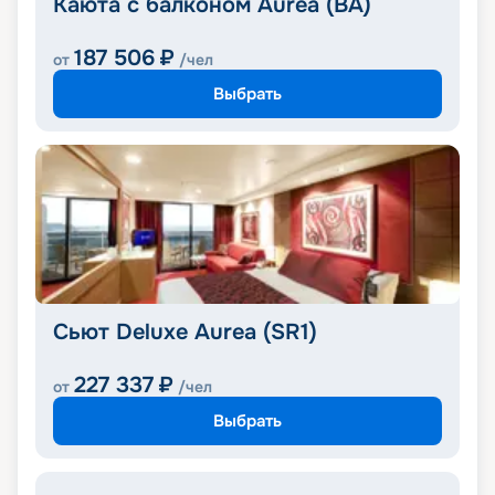
Каюта с балконом Aurea (BA)
187 506
₽
от
/чел
Выбрать
Сьют Deluxe Aurea (SR1)
227 337
₽
от
/чел
Выбрать