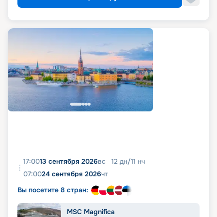
17:00
13 сентября 2026
вс
12
дн
/
11
нч
07:00
24 сентября 2026
чт
Вы посетите 8 стран:
MSC Magnifica