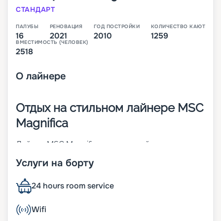
СТАНДАРТ
ПАЛУБЫ
РЕНОВАЦИЯ
ГОД ПОСТРОЙКИ
КОЛИЧЕСТВО КАЮТ
16
2021
2010
1259
ВМЕСТИМОСТЬ (ЧЕЛОВЕК)
2518
О
лайнере
Отдых на стильном лайнере MSC
Magnifica
Лайнер MSC Magnifica – четвертый
представитель своего класса. Судно построено
Услуги на борту
в 2010 году, а через 11 лет проведена его
реновация. Красивый внешний вид 16-палубного
корабля дополняется стильными интерьерами.
24 hours room service
Всего на борту предусмотрено 1 259 кают разных
категорий. Другие характеристики:
Wifi
• ширина – 32 м;