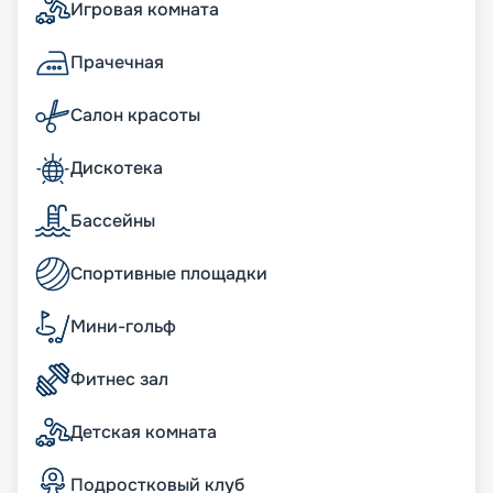
Игровая комната
проходят в водах Мексиканского залива и
Карибского моря, начинаясь и заканчиваясь в
Майами. Вы можете купить путевку онлайн
Прачечная
прямо сейчас, изучив на нашем сайте план
теплохода, схемы палуб, описание кают, фото
Салон красоты
интерьеров. Выбирайте побережье Америки,
чтобы почувствовать себя Колумбом! Мы
Дискотека
предлагаем нашим клиентам воспользоваться
услугой раннего бронирования, чтобы у них
была возможность приобрести лучшие путевки.
Бассейны
Также вы можете заранее познакомиться с
обзорами экскурсий, чтобы выбрать для себя
Спортивные площадки
самые интересные варианты.
Мини-гольф
Фитнес зал
Детская комната
Подростковый клуб