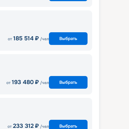
185 514
₽
Выбрать
от
/чел
193 480
₽
Выбрать
от
/чел
233 312
₽
Выбрать
от
/чел