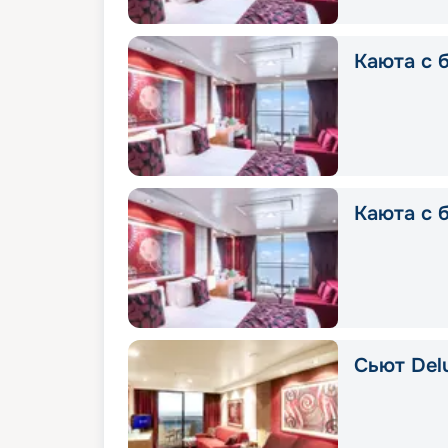
Каюта с б
Каюта с 
Сьют Delu