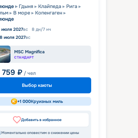
мюнде
Гдыня
Клайпеда
Рига
льм
В море
Копенгаген
мюнде
1 июля 2027
вс
8
дн
/
7
нч
18 июля 2027
вс
MSC Magnifica
СТАНДАРТ
7 759
₽
/ чел
Выбор каюты
+
1 000
Круизных миль
Добавить в избранное
Моментально оповестим о снижении цены