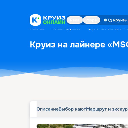
Описание
Выбор кают
Маршрут и экску
Река
Море
Ж/д круизы
Главная
•
Поиск круизов
•
Круиз на лайнере «MS
Круиз на лайнере «MSC
Описание
Выбор кают
Маршрут и экску