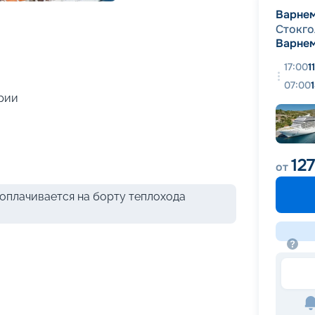
+
35
фотографий
Варне
Стокго
Варне
17:00
1
07:00
рии
12
от
оплачивается на борту теплохода