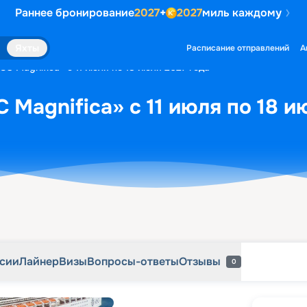
Раннее бронирование
2027
+
2027
миль каждому
рсии
Лайнер
Визы
Вопросы-ответы
Отзывы
0
Яхты
Расписание отправлений
А
C Magnifica» с 11 июля по 18 июля 2027 года
 Magnifica» с 11 июля по 18 и
рсии
Лайнер
Визы
Вопросы-ответы
Отзывы
0