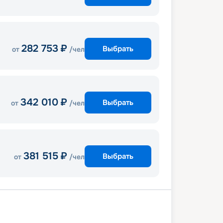
282 753
₽
Выбрать
от
/чел
342 010
₽
Выбрать
от
/чел
381 515
₽
Выбрать
от
/чел
мюнде
Гдыня
Клайпеда
Рига