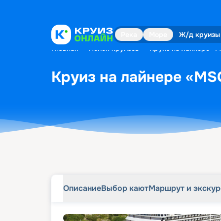
Описание
Выбор кают
Маршрут и экску
Река
Море
Ж/д круизы
Главная
•
Поиск круизов
•
Круиз на лайнере «M
Круиз на лайнере «MSC
Описание
Выбор кают
Маршрут и экску