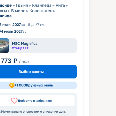
мюнде
Гдыня
Клайпеда
Рига
льм
В море
Копенгаген
мюнде
7 июня 2027
вс
8
дн
/
7
нч
04 июля 2027
вс
MSC Magnifica
СТАНДАРТ
 773
₽
/ чел
Выбор каюты
+
1 000
Круизных миль
Добавить в избранное
Моментально оповестим о снижении цены