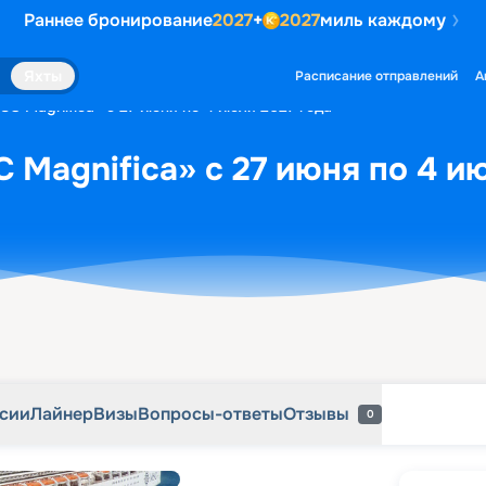
Раннее бронирование
2027
+
2027
миль каждому
рсии
Лайнер
Визы
Вопросы-ответы
Отзывы
0
Яхты
Расписание отправлений
А
SC Magnifica» с 27 июня по 4 июля 2027 года
 Magnifica» с 27 июня по 4 и
рсии
Лайнер
Визы
Вопросы-ответы
Отзывы
0