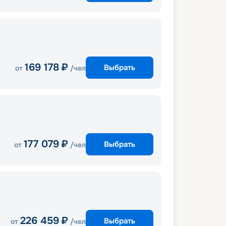
169 178
₽
Выбрать
от
/чел
177 079
₽
Выбрать
от
/чел
226 459
₽
Выбрать
от
/чел