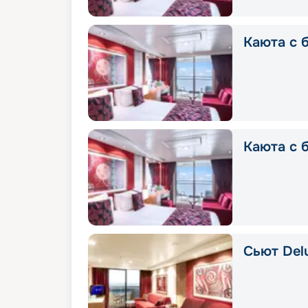
Каюта с б
Каюта с 
Сьют Delu