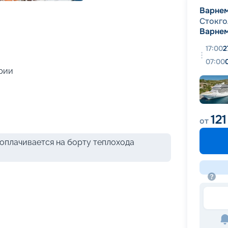
+
36
фотографий
Варне
Стокго
Варне
17:00
2
07:00
рии
121
от
оплачивается на борту теплохода