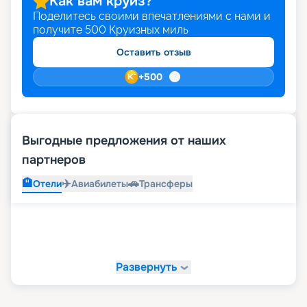
Как вам круиз?
Поделитесь своими впечатлениями с нами и
получите
500
Круизных миль
Оставить отзыв
+
500
Выгодные предложения от наших
партнеров
🏨
✈️
🚗
Отели
Авиабилеты
Трансферы
Развернуть