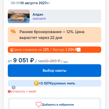
08:00
10 августа 2027
вт
Алдан
ЭКОНОМ
Раннее бронирование —
12
%. Цена
вырастет через
22
дня
Цена снижена на
12
%
/ Выгода
1 234
₽
9 051
₽
от
/ чел
10 285
₽
/ чел
Выбор каюты
+
2 027
Круизных миль
ОСТАЛОСЬ
7
КАЮТ
Добавить в избранное