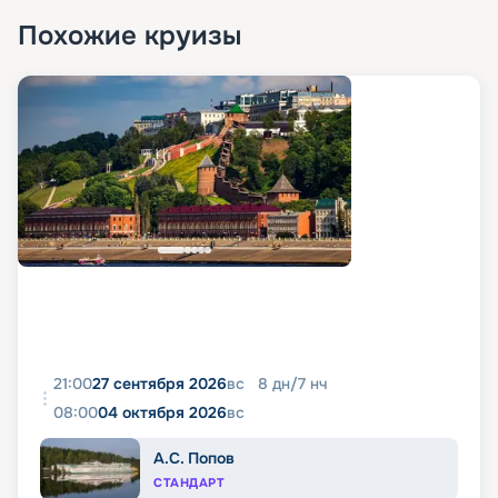
Похожие круизы
21:00
27 сентября 2026
вс
8
дн
/
7
нч
08:00
04 октября 2026
вс
А.С. Попов
СТАНДАРТ