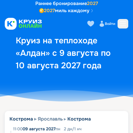
Раннее бронирование
2027
2027
миль каждому
Описание
Выбор кают
Маршрут и экск
Войти
Круиз на теплоходе
«Алдан» с 9 августа по
10 августа 2027 года
Кострома
Ярославль
Кострома
11:00
09 августа 2027
пн
2
дн
/
1
нч