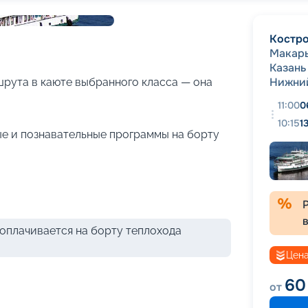
+
27
фотографий
Костр
Макар
Казань
Нижни
рута в каюте выбранного класса — она
11:00
0
10:15
1
е и познавательные программы на борту
оплачивается на борту теплохода
Цена
60
от