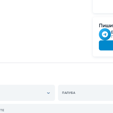
-
5
%
о
Скидк
Пишит
ПАЛУБА
ТЕ