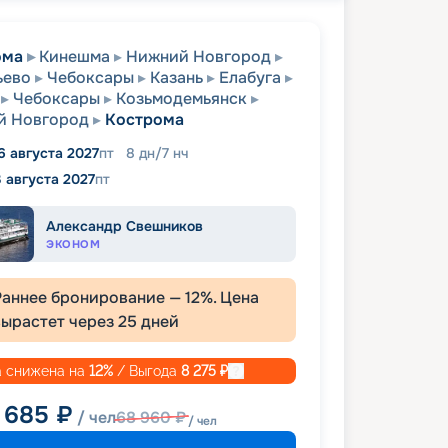
ома
Кинешма
Нижний Новгород
ьево
Чебоксары
Казань
Елабуга
Чебоксары
Козьмодемьянск
й Новгород
Кострома
6 августа 2027
пт
8
дн
/
7
нч
3 августа 2027
пт
Александр Свешников
ЭКОНОМ
Раннее бронирование —
12
%. Цена
вырастет через
25
дней
 снижена на
12
%
/ Выгода
8 275
₽
 685
₽
/ чел
68 960
₽
/ чел