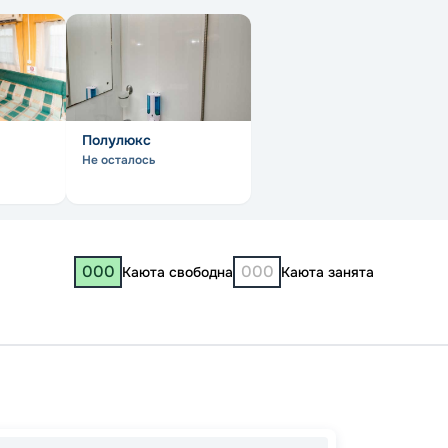
Полулюкс
Не осталось
000
000
Каюта свободна
Каюта занята
Костр
Макар
Казань