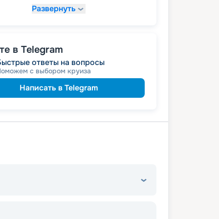
Развернуть
65 512
₽
/ турист
т
пенсионерам
а
е в Telegram
Быстрые ответы на вопросы
Поможем с выбором круиза
Написать в Telegram