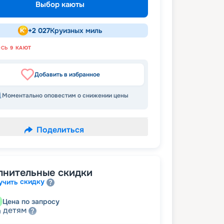
Выбор каюты
+
2 027
Круизных миль
ОСЬ
9
КАЮТ
Добавить в избранное
Моментально оповестим о снижении цены
Поделиться
лнительные скидки
скидку
учить
Цена по запросу
детям
а