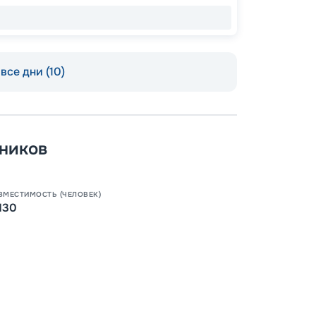
все дни (10)
ников
Допо
Как пол
ВМЕСТИМОСТЬ (ЧЕЛОВЕК)
130
-
100
%
Скидк
-
5
%
о
Скидк