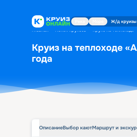
Описание
Выбор кают
Маршрут и экску
Река
Море
Ж/д круизы
Главная
•
Поиск круизов
•
Круиз на теплоходе 
Круиз на теплоходе «А
года
Описание
Выбор кают
Маршрут и экску