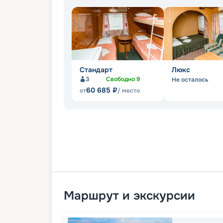
Стандарт
Люкс
3
Свободно
9
Не осталось
60 685
₽
от
/ место
Маршрут и экскурсии