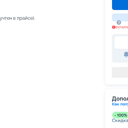
учтен в прайсе).
ОСТАЛ
Допо
Как пол
-
100
%
Скидк