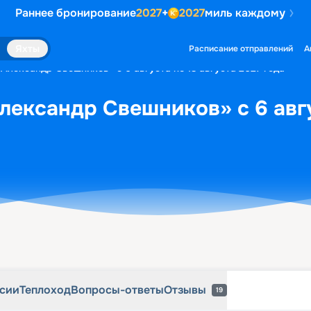
Раннее бронирование
2027
+
2027
миль каждому
рсии
Теплоход
Вопросы-ответы
Отзывы
19
Яхты
Расписание отправлений
А
«Александр Свешников» с 6 августа по 13 августа 2027 года
лександр Свешников» с 6 авгу
рсии
Теплоход
Вопросы-ответы
Отзывы
19