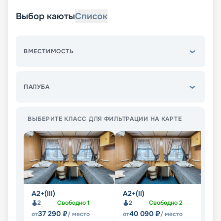
Выбор каюты
Список
ВМЕСТИМОСТЬ
ПАЛУБА
ВЫБЕРИТЕ КЛАСС ДЛЯ ФИЛЬТРАЦИИ НА КАРТЕ
А2+(III)
А2+(II)
А
2
Свободно
1
2
Свободно
2
37 290
₽
40 090
₽
от
/ место
от
/ место
от