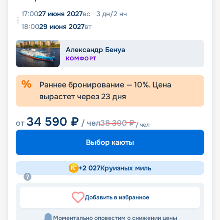
17:00
27 июня 2027
вс
3
дн
/
2
нч
18:00
29 июня 2027
вт
Александр Бенуа
КОМФОРТ
Раннее бронирование —
10
%. Цена
вырастет через
23
дня
34 590
₽
от
/ чел
38 390
₽
/ чел
Выбор каюты
+
2 027
Круизных миль
Добавить в избранное
Моментально оповестим о снижении цены