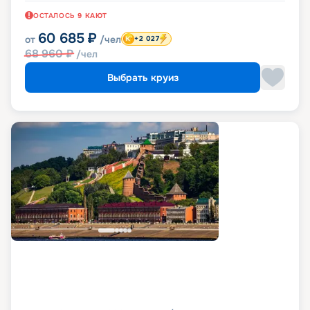
ОСТАЛОСЬ
9
КАЮТ
60 685
₽
от
/чел
+2 027
68 960
₽
/чел
Выбрать круиз