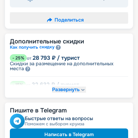
Поделиться
Дополнительные скидки
скидку
Как получить
28 793
₽
/ турист
-
25
%
от
Скидки за размещение на дополнительных
места
32 632
₽
/ турист
-
15
%
от
Развернуть
детям
Скидка
34 551
₽
/ турист
-
10
%
от
Пишите в Telegram
молодожёнам
Скидка
именинникам
Скидка
Быстрые ответы на вопросы
Скидка на юбилей свадьбы, кратный 5-ти
Поможем с выбором круиза
годам
Написать в Telegram