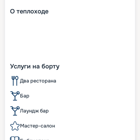
О
теплоходе
Услуги на борту
Два ресторана
Бар
Лаундж бар
Мастер-салон