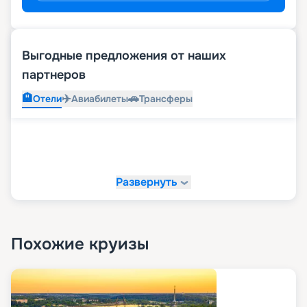
Выгодные предложения от наших
партнеров
🏨
✈️
🚗
Отели
Авиабилеты
Трансферы
Развернуть
Похожие круизы