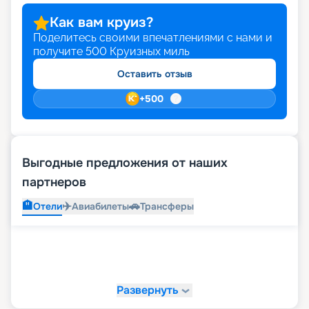
Как вам круиз?
Поделитесь своими впечатлениями с нами и
получите
500
Круизных миль
Оставить отзыв
+
500
Выгодные предложения от наших
партнеров
🏨
✈️
🚗
Отели
Авиабилеты
Трансферы
Развернуть