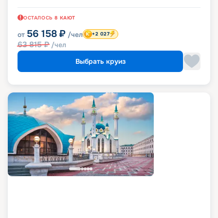
ОСТАЛОСЬ
8
КАЮТ
56 158
₽
от
/чел
+2 027
63 815
₽
/чел
Выбрать круиз