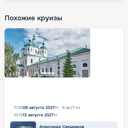
Похожие круизы
11:00
06 августа 2027
пт
8
дн
/
7
нч
10:15
13 августа 2027
пт
Александр Свешников