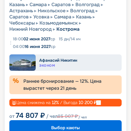
Казань
Самара
Саратов
Волгоград
Астрахань
Никольское
Волгоград
Саратов
Усовка
Самара
Казань
Чебоксары
Козьмодемьянск
Нижний Новгород
Кострома
18:00
02 июня 2027
ср
15
дн
/
14
нч
04:00
16 июня 2027
ср
Афанасий Никитин
ЭКОНОМ
Раннее бронирование —
12
%. Цена
вырастет через
21
день
Цена снижена на
12
%
/ Выгода
10 200
₽
74 807
₽
от
/ чел
85 007
₽
/ чел
Выбор каюты