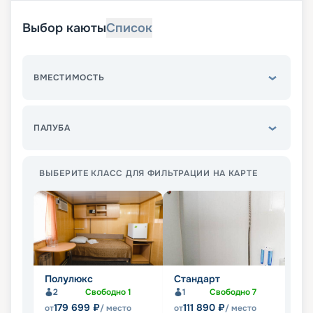
Выбор каюты
Список
ВМЕСТИМОСТЬ
ПАЛУБА
ВЫБЕРИТЕ КЛАСС ДЛЯ ФИЛЬТРАЦИИ НА КАРТЕ
Полулюкс
Стандарт
Э
2
Свободно
1
1
Свободно
7
179 699
₽
111 890
₽
от
/ место
от
/ место
от