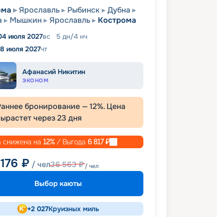
ома
Ярославль
Рыбинск
Дубна
а
Мышкин
Ярославль
Кострома
04 июля 2027
вс
5
дн
/
4
нч
8 июля 2027
чт
Афанасий Никитин
ЭКОНОМ
Раннее бронирование —
12
%. Цена
вырастет через
23
дня
 снижена на
12
%
/ Выгода
6 817
₽
 176
₽
/ чел
36 563
₽
/ чел
Выбор каюты
+
2 027
Круизных миль