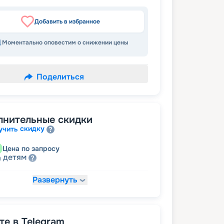
Добавить в избранное
Моментально оповестим о снижении цены
Поделиться
лнительные скидки
скидку
учить
Цена по запросу
детям
а
Развернуть
34 735
₽
/ турист
т
пенсионерам
а
е в Telegram