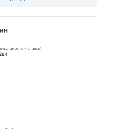
Допо
Как пол
ин
-
100
%
Скидк
ВМЕСТИМОСТЬ (ЧЕЛОВЕК)
294
-
5
%
о
Скидк
Пишит