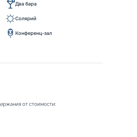
Два бара
Солярий
Конференц-зал
держания от стоимости: