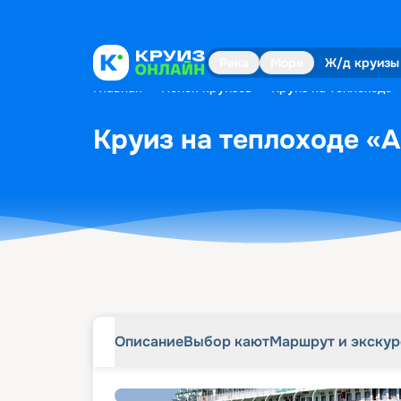
Описание
Выбор кают
Маршрут и экску
Река
Море
Ж/д круизы
Главная
•
Поиск круизов
•
Круиз на теплоходе 
Круиз на теплоходе «А
Описание
Выбор кают
Маршрут и экску