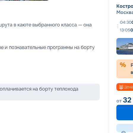
+
27
фотографий
Костр
Москв
04:30
рута в каюте выбранного класса — она
13:05
0
е и познавательные программы на борту
Цена
оплачивается на борту теплохода
32
от