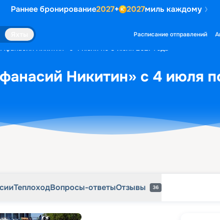
Раннее бронирование
2027
+
2027
миль каждому
рсии
Теплоход
Вопросы-ответы
Отзывы
36
Яхты
Расписание отправлений
А
«Афанасий Никитин» с 4 июля по 8 июля 2027 года
фанасий Никитин» с 4 июля п
рсии
Теплоход
Вопросы-ответы
Отзывы
36