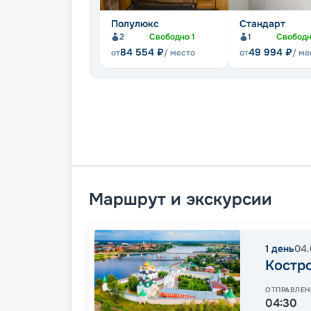
Полулюкс
Стандарт
2
Свободно
1
1
Свобод
84 554
₽
49 994
₽
от
/ место
от
/ ме
Маршрут и экскурсии
1
день
04.
Костр
ОТПРАВЛЕН
04:30