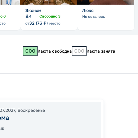
Эконом
Люкс
но
6
4
Свободно
3
Не осталось
32 176
₽
сто
от
/ место
000
000
Каюта свободна
Каюта занята
Костр
Москв
04:30
07.2027
,
Воскресенье
ома
13:05
0
ИЕ