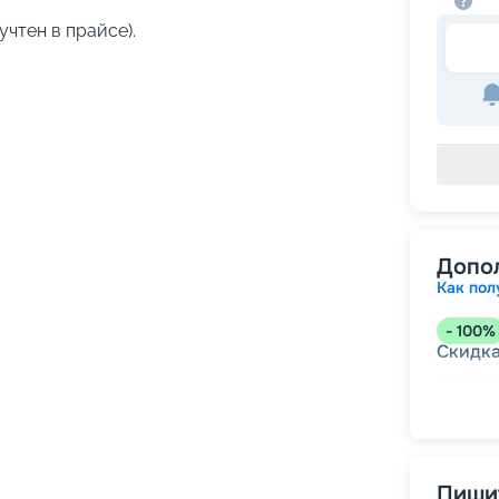
учтен в прайсе).
Допо
Как пол
-
100
%
Скидк
-
5
%
о
Скидк
Пишит