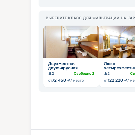
ВЫБЕРИТЕ КЛАСС ДЛЯ ФИЛЬТРАЦИИ НА КАР
Двухместная
Люкс
двухъярусная
четырехместн
2
Свободно
2
2
Св
72 450
₽
122 220
₽
от
/ место
от
/ ме