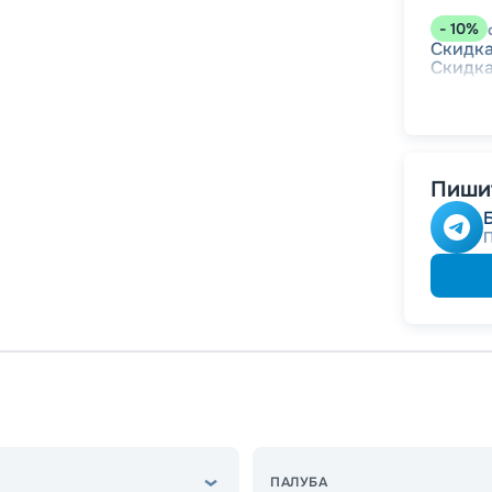
-
10
%
Скидк
Скидк
Пишит
ПАЛУБА