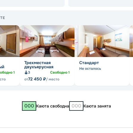
ТЕ
Трехместная
Стандарт
ый
двухъярусная
Не осталось
ободно
1
3
Свободно
1
72 450
₽
сто
от
/ место
000
000
Каюта свободна
Каюта занята