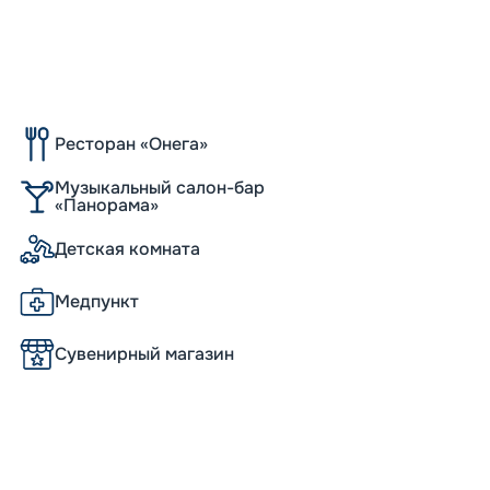
-
10
%
Скидк
Скидк
Ресторан «Онега»
Пишит
Музыкальный салон-бар
«Панорама»
Детская комната
Медпункт
Сувенирный магазин