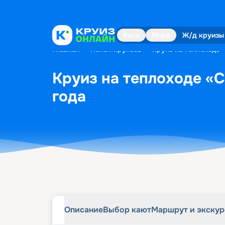
Описание
Выбор кают
Маршрут и экску
Река
Море
Ж/д круизы
Главная
•
Поиск круизов
•
Круиз на теплоходе 
Круиз на теплоходе «С
года
Описание
Выбор кают
Маршрут и экску