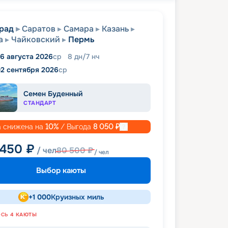
рад
Саратов
Самара
Казань
а
Чайковский
Пермь
6 августа 2026
ср
8
дн
/
7
нч
2 сентября 2026
ср
Семен Буденный
СТАНДАРТ
 снижена на
10
%
/ Выгода
8 050
₽
 450
₽
/ чел
80 500
₽
/ чел
Выбор каюты
+
1 000
Круизных миль
ОСЬ
4
КАЮТЫ