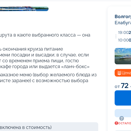
+
44
фотографий
Волгог
Елабуг
19:00
2
рута в каюте выбранного класса — она
10:00
0
нь окончания круиза питание
ени посадки и высадки; в случае, если
т со временем приема пищи, гостю
кафе города или выдается «ланч-бокс»
Цена
 заказное меню (выбор желаемого блюда из
исте заранее) с возможностью выбора
72
от
ОСТАЛ
включена в стоимость)