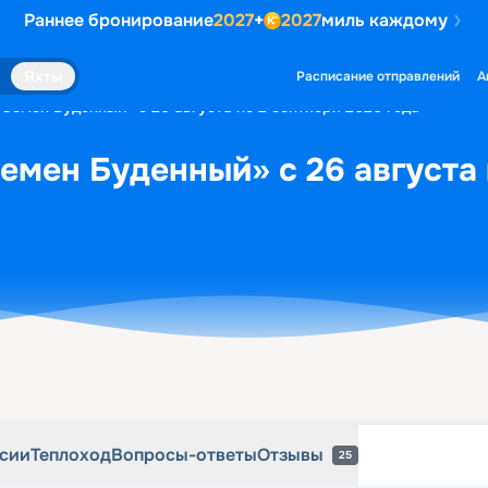
Раннее бронирование
2027
+
2027
миль каждому
рсии
Теплоход
Вопросы-ответы
Отзывы
25
Яхты
Расписание отправлений
А
«Семен Буденный» с 26 августа по 2 сентября 2026 года
емен Буденный» с 26 августа 
рсии
Теплоход
Вопросы-ответы
Отзывы
25