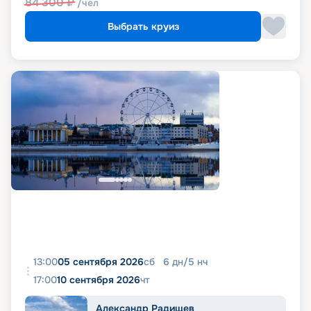
84 300
₽
/чел
Выбрать круиз
13:00
05 сентября 2026
сб
6
дн
/
5
нч
17:00
10 сентября 2026
чт
Александр Радищев