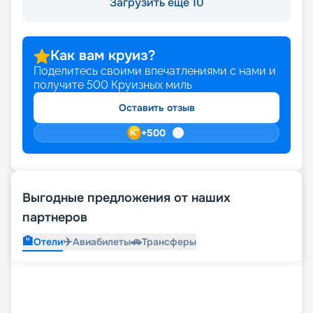
Загрузить ещё 10
Как вам круиз?
Поделитесь своими впечатлениями с нами и
получите
500
Круизных миль
Оставить отзыв
+
500
Выгодные предложения от наших
партнеров
🏨
✈️
🚗
Отели
Авиабилеты
Трансферы