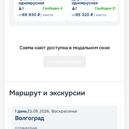
одноярусная
одноярусная
д
3
Свободно
4
2
Свободно
21
69 930
₽
85 320
₽
от
/ место
от
/ место
от
Схема кают доступна в модальном окне
Открыть схему
Маршрут и экскурсии
1
день
23.08.2026
,
Воскресенье
Волгоград
ОТПРАВЛЕНИЕ