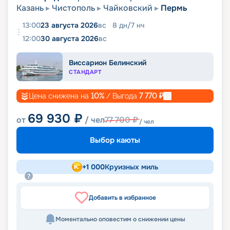
Казань
Чистополь
Чайковский
Пермь
13:00
23 августа 2026
вс
8
дн
/
7
нч
12:00
30 августа 2026
вс
Виссарион Белинский
СТАНДАРТ
Цена снижена на
10
%
/ Выгода
7 770
₽
69 930
₽
от
/ чел
77 700
₽
/ чел
Выбор каюты
+
1 000
Круизных миль
Добавить в избранное
Моментально оповестим о снижении цены