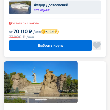
Федор Достоевский
СТАНДАРТ
ОСТАЛАСЬ
1
КАЮТА
70 110
₽
от
/чел
+2 027
77 900
₽
/чел
Выбрать круиз