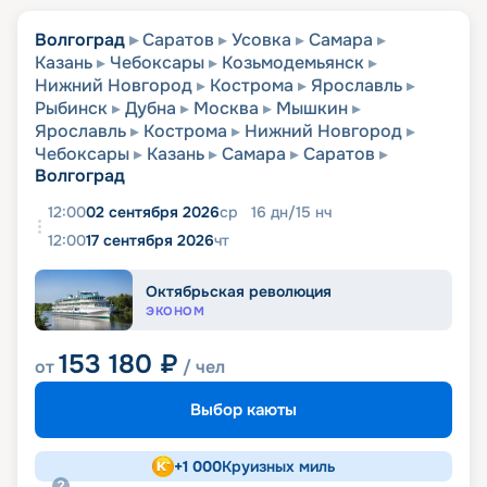
Волгоград
Саратов
Усовка
Самара
Казань
Чебоксары
Козьмодемьянск
Нижний Новгород
Кострома
Ярославль
Рыбинск
Дубна
Москва
Мышкин
Ярославль
Кострома
Нижний Новгород
Чебоксары
Казань
Самара
Саратов
Волгоград
12:00
02 сентября 2026
ср
16
дн
/
15
нч
12:00
17 сентября 2026
чт
Октябрьская революция
ЭКОНОМ
153 180
₽
от
/ чел
Выбор каюты
+
1 000
Круизных миль