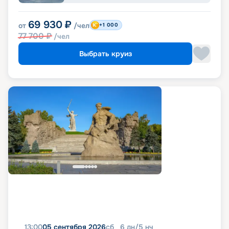
69 930
₽
от
/чел
+1 000
77 700
₽
/чел
Выбрать круиз
13:00
05 сентября 2026
сб
6
дн
/
5
нч