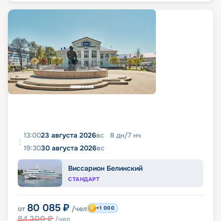
13:00
23 августа 2026
вс
8
дн
/
7
нч
19:30
30 августа 2026
вс
Виссарион Белинский
СТАНДАРТ
80 085
₽
от
/чел
+1 000
84 300
₽
/чел