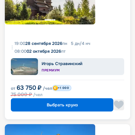
19:00
28 сентября 2026
пн
5
дн
/
4
нч
08:00
02 октября 2026
пт
Игорь Стравинский
ПРЕМИУМ
63 750
₽
от
/чел
+1 000
75 000
₽
/чел
Выбрать круиз