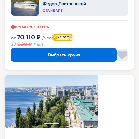
Федор Достоевский
СТАНДАРТ
ОСТАЛАСЬ
1
КАЮТА
70 110
₽
от
/чел
+2 027
77 900
₽
/чел
Выбрать круиз