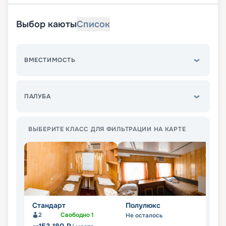
Выбор каюты
Список
ВМЕСТИМОСТЬ
ПАЛУБА
ВЫБЕРИТЕ КЛАСС ДЛЯ ФИЛЬТРАЦИИ НА КАРТЕ
Стандарт
Полулюкс
Л
2
Свободно
1
Не осталось
Не