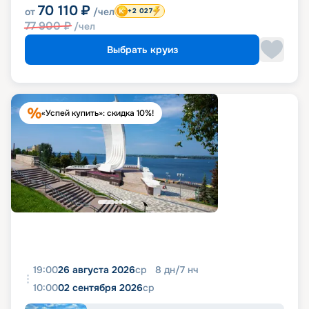
70 110
₽
от
/чел
+2 027
77 900
₽
/чел
Выбрать круиз
«Успей купить»: скидка 10%!
19:00
26 августа 2026
ср
8
дн
/
7
нч
10:00
02 сентября 2026
ср