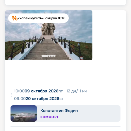
«Успей купить»: скидка 10%!
10:00
09 октября 2026
пт
12
дн
/
11
нч
09:00
20 октября 2026
вт
Константин Федин
КОМФОРТ