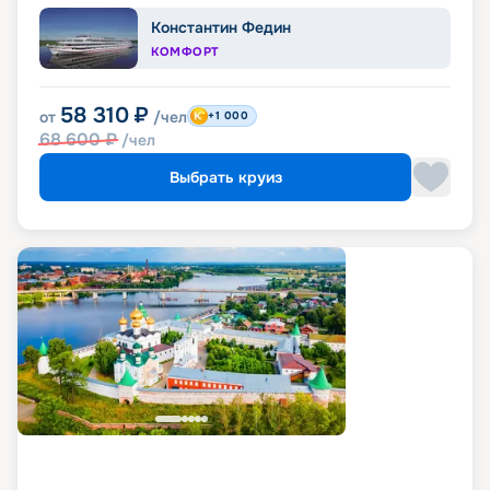
Константин Федин
КОМФОРТ
58 310
₽
от
/чел
+1 000
68 600
₽
/чел
Выбрать круиз