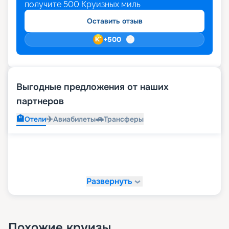
получите
500
Круизных миль
Оставить отзыв
+
500
Выгодные предложения от наших
партнеров
🏨
✈️
🚗
Отели
Авиабилеты
Трансферы
Развернуть
Похожие круизы