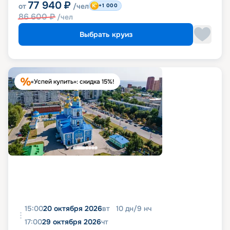
77 940
₽
от
/чел
+1 000
86 600
₽
/чел
Выбрать круиз
«Успей купить»: скидка 15%!
15:00
20 октября 2026
вт
10
дн
/
9
нч
17:00
29 октября 2026
чт