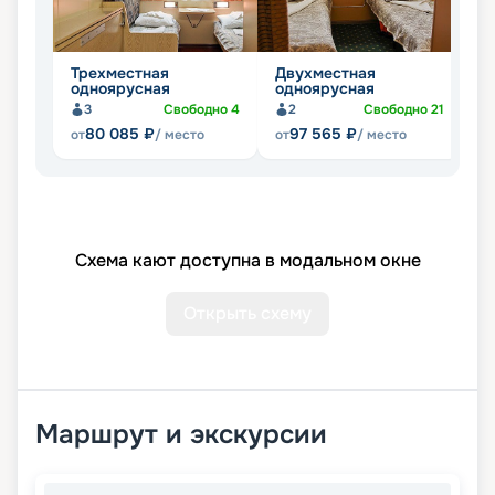
Трехместная
Двухместная
Д
одноярусная
одноярусная
д
3
Свободно
4
2
Свободно
21
80 085
₽
97 565
₽
от
/ место
от
/ место
от
Схема кают доступна в модальном окне
Открыть схему
Маршрут и экскурсии