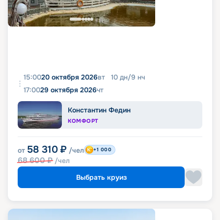
15:00
20 октября 2026
вт
10
дн
/
9
нч
17:00
29 октября 2026
чт
Константин Федин
КОМФОРТ
58 310
₽
от
/чел
+1 000
68 600
₽
/чел
Выбрать круиз