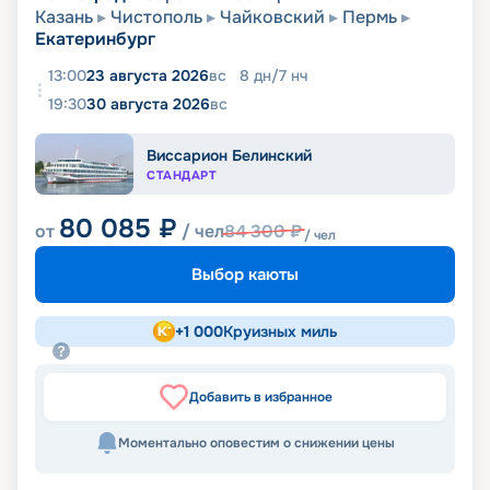
Казань
Чистополь
Чайковский
Пермь
Екатеринбург
13:00
23 августа 2026
вс
8
дн
/
7
нч
19:30
30 августа 2026
вс
Виссарион Белинский
СТАНДАРТ
80 085
₽
от
/ чел
84 300
₽
/ чел
Выбор каюты
+
1 000
Круизных миль
Добавить в избранное
Моментально оповестим о снижении цены