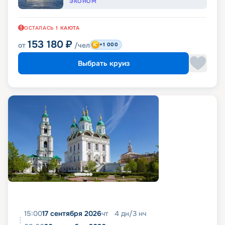
ЭКОНОМ
ОСТАЛАСЬ
1
КАЮТА
153 180
₽
от
/чел
+1 000
Выбрать круиз
15:00
17 сентября 2026
чт
4
дн
/
3
нч