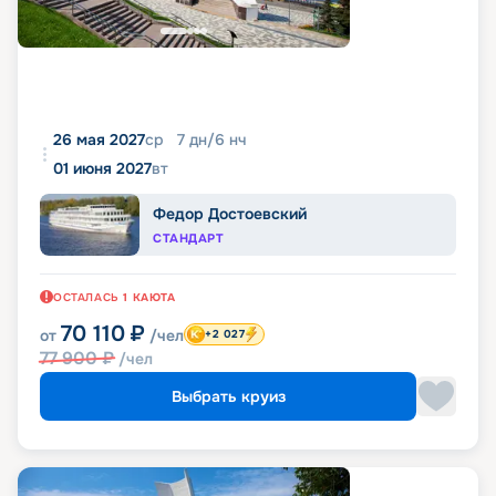
26 мая 2027
ср
7
дн
/
6
нч
01 июня 2027
вт
Федор Достоевский
СТАНДАРТ
ОСТАЛАСЬ
1
КАЮТА
70 110
₽
от
/чел
+2 027
77 900
₽
/чел
Выбрать круиз