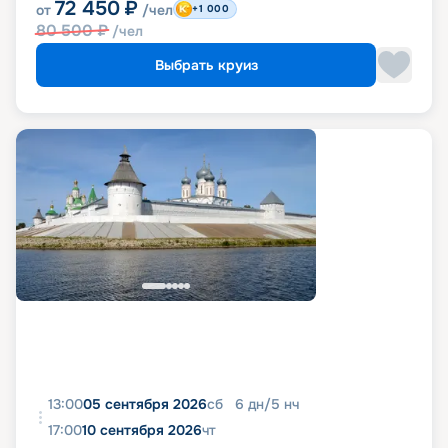
72 450
₽
от
/чел
+1 000
80 500
₽
/чел
Выбрать круиз
13:00
05 сентября 2026
сб
6
дн
/
5
нч
17:00
10 сентября 2026
чт