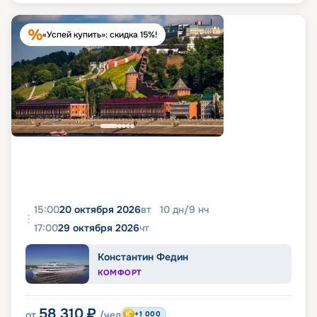
«Успей купить»: скидка 15%!
15:00
20 октября 2026
вт
10
дн
/
9
нч
17:00
29 октября 2026
чт
Константин Федин
КОМФОРТ
58 310
₽
от
/чел
+1 000