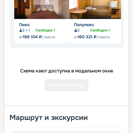
Люкс
Полулюкс
С
2 + 1
Свободно
1
2
Свободно
1
196 104
₽
160 321
₽
от
/ место
от
/ место
от
Схема кают доступна в модальном окне
Открыть схему
Маршрут и экскурсии