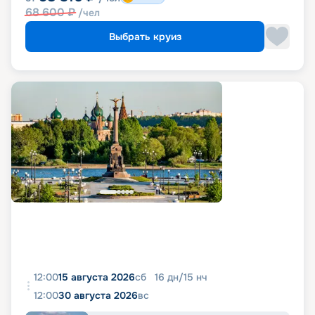
68 600
₽
/чел
Выбрать круиз
12:00
15 августа 2026
сб
16
дн
/
15
нч
12:00
30 августа 2026
вс