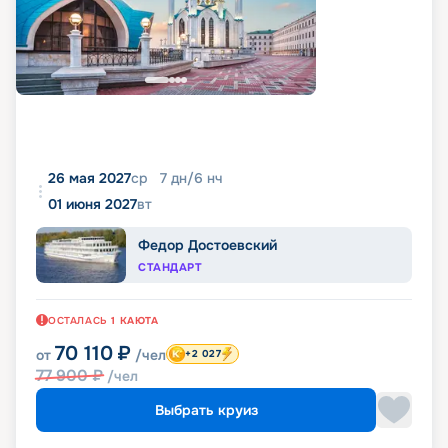
26 мая 2027
ср
7
дн
/
6
нч
01 июня 2027
вт
Федор Достоевский
СТАНДАРТ
ОСТАЛАСЬ
1
КАЮТА
70 110
₽
от
/чел
+2 027
77 900
₽
/чел
Выбрать круиз