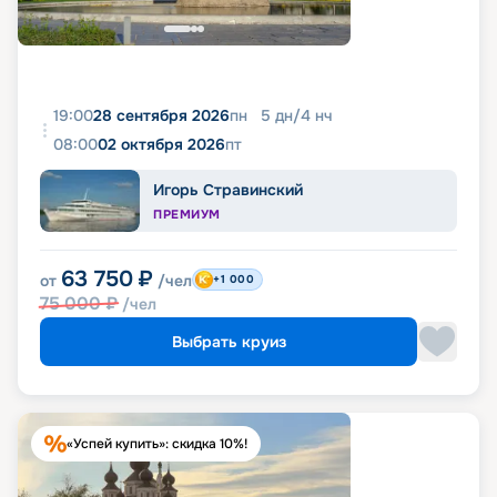
19:00
28 сентября 2026
пн
5
дн
/
4
нч
08:00
02 октября 2026
пт
Игорь Стравинский
ПРЕМИУМ
63 750
₽
от
/чел
+1 000
75 000
₽
/чел
Выбрать круиз
«Успей купить»: скидка 10%!