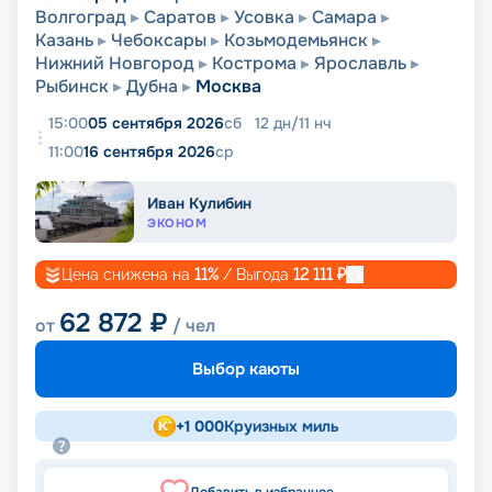
Волгоград
Саратов
Усовка
Самара
Казань
Чебоксары
Козьмодемьянск
Нижний Новгород
Кострома
Ярославль
Рыбинск
Дубна
Москва
15:00
05 сентября 2026
сб
12
дн
/
11
нч
11:00
16 сентября 2026
ср
Иван Кулибин
ЭКОНОМ
Цена снижена на
11
%
/ Выгода
12 111
₽
62 872
₽
от
/ чел
Выбор каюты
+
1 000
Круизных миль