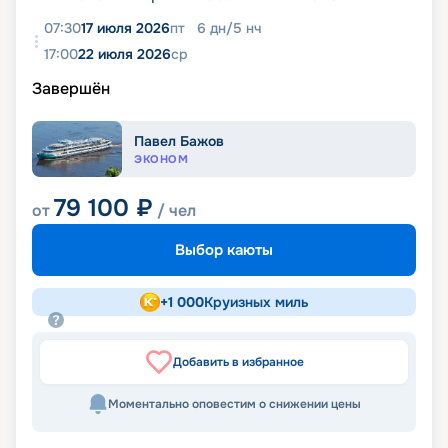
07:30
17 июля 2026
пт
6
дн
/
5
нч
17:00
22 июля 2026
ср
Завершён
Павел Бажов
ЭКОНОМ
79 100
₽
от
/ чел
Выбор каюты
+
1 000
Круизных миль
Добавить в избранное
Моментально оповестим о снижении цены