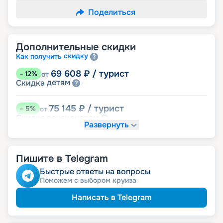
Поделиться
Дополнительные скидки
скидку
Как получить
69 608
₽
/ турист
-
12
%
от
детям
Скидка
75 145
₽
/ турист
-
5
%
от
пенсионерам
Скидка
Развернуть
именинникам
Скидка
Скидка на юбилей свадьбы, кратный 5-ти
годам
Пишите в Telegram
Быстрые ответы на вопросы
Поможем с выбором круиза
Написать в Telegram