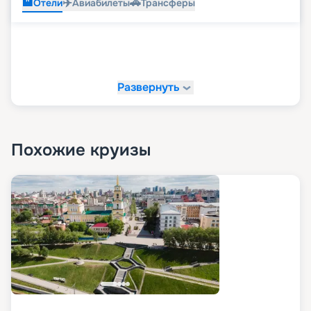
🏨
✈️
🚗
Отели
Авиабилеты
Трансферы
Развернуть
Похожие круизы