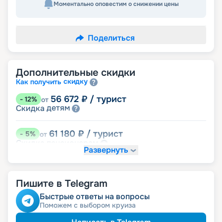
Моментально оповестим о снижении цены
Поделиться
Дополнительные скидки
скидку
Как получить
56 672
₽
/ турист
-
12
%
от
детям
Скидка
61 180
₽
/ турист
-
5
%
от
пенсионерам
Скидка
Развернуть
именинникам
Скидка
Скидка на юбилей свадьбы, кратный 5-ти
годам
Пишите в Telegram
Быстрые ответы на вопросы
Поможем с выбором круиза