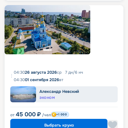
04:30
26 августа 2026
ср
7
дн
/
6
нч
04:30
01 сентября 2026
вт
Александр Невский
ЭКОНОМ
45 000
₽
от
/чел
+1 000
Выбрать круиз