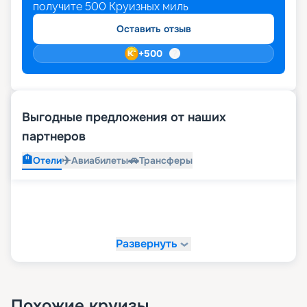
получите
500
Круизных миль
Оставить отзыв
+
500
Выгодные предложения от наших
партнеров
🏨
✈️
🚗
Отели
Авиабилеты
Трансферы
Развернуть
Похожие круизы