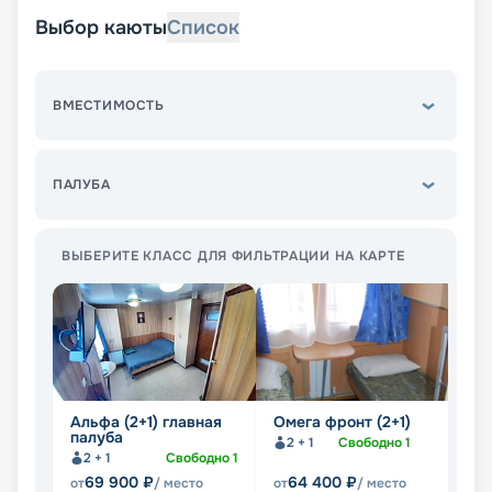
Выбор каюты
Список
ВМЕСТИМОСТЬ
ПАЛУБА
ВЫБЕРИТЕ КЛАСС ДЛЯ ФИЛЬТРАЦИИ НА КАРТЕ
Альфа (2+1) главная
Омега фронт (2+1)
Л
палуба
2 + 1
Свободно
1
Не
2 + 1
Свободно
1
69 900
₽
64 400
₽
от
/ место
от
/ место