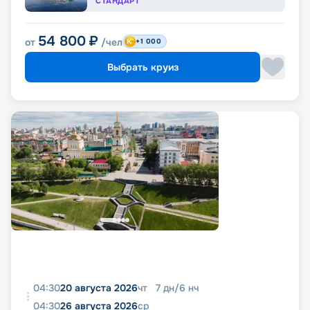
СТАНДАРТ
54 800
₽
от
/чел
+1 000
Выбрать круиз
04:30
20 августа 2026
чт
7
дн
/
6
нч
04:30
26 августа 2026
ср