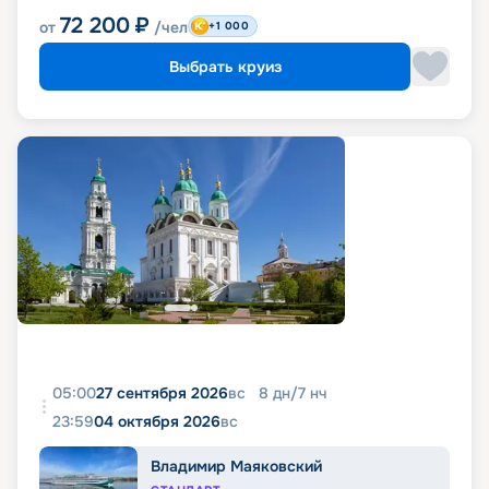
72 200
₽
от
/чел
+1 000
Выбрать круиз
05:00
27 сентября 2026
вс
8
дн
/
7
нч
23:59
04 октября 2026
вс
Владимир Маяковский