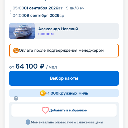
05:00
01 сентября 2026
вт
9
дн
/
8
нч
04:00
09 сентября 2026
ср
Александр Невский
ЭКОНОМ
Оплата после подтверждения менеджером
64 100
₽
от
/ чел
Выбор каюты
+
1 000
Круизных миль
Добавить в избранное
Моментально оповестим о снижении цены