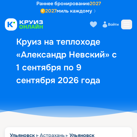
Раннее бронирование
2027
2027
миль каждому
Описание
Выбор кают
Маршрут и экск
Войти
Круиз на теплоходе
«Александр Невский» с
1 сентября по 9
сентября 2026 года
Ульяновск
Астрахань
Ульяновск