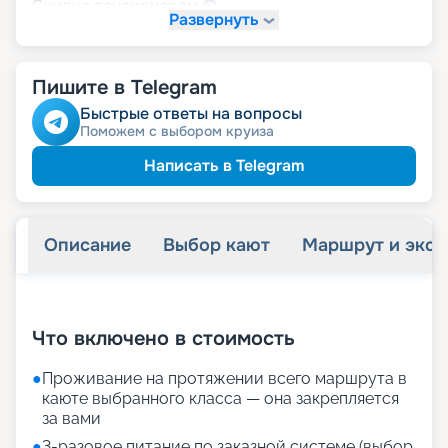
пенсионерам
Скидка
Развернуть
именинникам
Скидка
Скидка на юбилей свадьбы, кратный 5-ти
годам
Пишите в Telegram
Быстрые ответы на вопросы
Поможем с выбором круиза
Написать в Telegram
Описание
Выбор кают
Маршрут и экск
+
13
фотографий
Что включено в стоимость
●
Проживание на протяжении всего маршрута в
каюте выбранного класса — она закрепляется
за вами
●
3-разовое питание по заказной системе (выбор