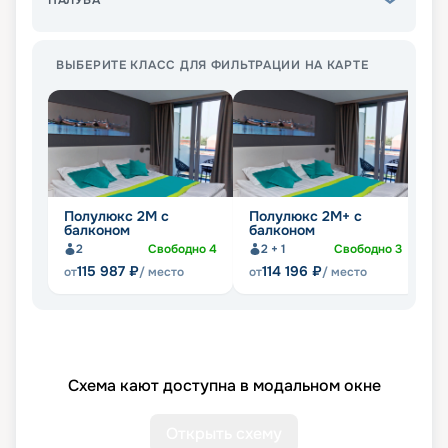
ПАЛУБА
ВЫБЕРИТЕ КЛАСС ДЛЯ ФИЛЬТРАЦИИ НА КАРТЕ
Полулюкс 2М с
Полулюкс 2М+ с
К
балконом
балконом
2
Свободно
4
2 + 1
Свободно
3
115 987
₽
114 196
₽
от
/ место
от
/ место
от
Схема кают доступна в модальном окне
Открыть схему