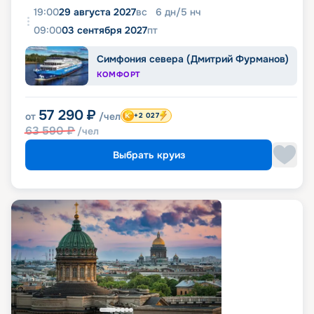
19:00
29 августа 2027
вс
6
дн
/
5
нч
09:00
03 сентября 2027
пт
Симфония севера (Дмитрий Фурманов)
КОМФОРТ
57 290
₽
от
/чел
+2 027
63 590
₽
/чел
Выбрать круиз