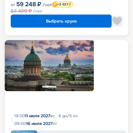
59 248
₽
от
/чел
+2 027
64 400
₽
/чел
Выбрать круиз
19:00
11 июля 2027
вс
6
дн
/
5
нч
09:00
16 июля 2027
пт