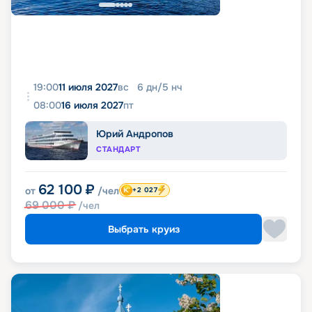
19:00
11 июля 2027
вс
6
дн
/
5
нч
08:00
16 июля 2027
пт
Юрий Андропов
СТАНДАРТ
62 100
₽
от
/чел
+2 027
69 000
₽
/чел
Выбрать круиз