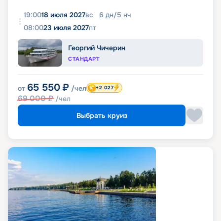
19:00
18 июля 2027
вс
6
дн
/
5
нч
08:00
23 июля 2027
пт
Георгий Чичерин
СТАНДАРТ
65 550
₽
от
/чел
+2 027
69 000
₽
/чел
Выбрать круиз