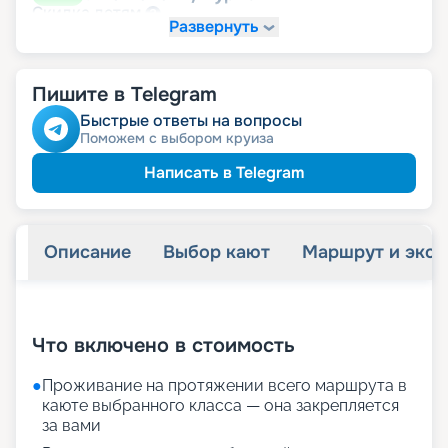
детям
Скидка
Развернуть
108 662
₽
/ турист
-
10
%
от
пенсионерам
Скидка
Пишите в Telegram
ведомств
Скидка сотрудникам силовых
ветеранам
Скидка
Быстрые ответы на вопросы
семьям
Скидка многодетным
Поможем с выбором круиза
Написать в Telegram
Описание
Выбор кают
Маршрут и экск
+
19
фотографий
Что включено в стоимость
●
Проживание на протяжении всего маршрута в
каюте выбранного класса — она закрепляется
за вами