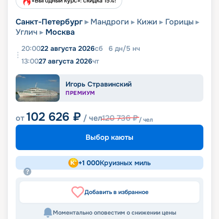
«Выгодный курс»: скидка 15%!
Санкт-Петербург
Мандроги
Кижи
Горицы
Углич
Москва
20:00
22 августа 2026
сб
6
дн
/
5
нч
13:00
27 августа 2026
чт
Игорь Стравинский
ПРЕМИУМ
102 626
₽
от
/ чел
120 736
₽
/ чел
Выбор каюты
+
1 000
Круизных миль
Добавить в избранное
Моментально оповестим о снижении цены