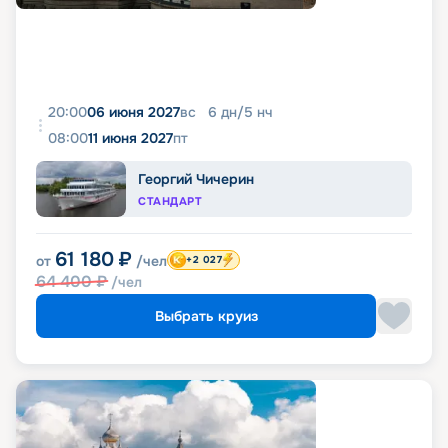
20:00
06 июня 2027
вс
6
дн
/
5
нч
08:00
11 июня 2027
пт
Георгий Чичерин
СТАНДАРТ
61 180
₽
от
/чел
+2 027
64 400
₽
/чел
Выбрать круиз