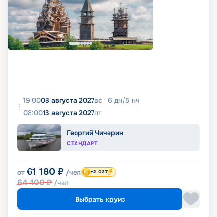
19:00
08 августа 2027
вс
6
дн
/
5
нч
08:00
13 августа 2027
пт
Георгий Чичерин
СТАНДАРТ
61 180
₽
от
/чел
+2 027
64 400
₽
/чел
Выбрать круиз