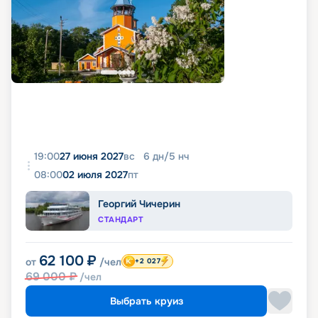
19:00
27 июня 2027
вс
6
дн
/
5
нч
08:00
02 июля 2027
пт
Георгий Чичерин
СТАНДАРТ
62 100
₽
от
/чел
+2 027
69 000
₽
/чел
Выбрать круиз