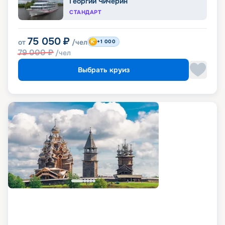
Георгий Чичерин
СТАНДАРТ
75 050
₽
от
/чел
+1 000
79 000
₽
/чел
Выбрать круиз