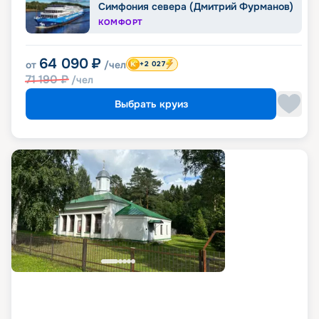
Симфония севера (Дмитрий Фурманов)
КОМФОРТ
64 090
₽
от
/чел
+2 027
71 190
₽
/чел
Выбрать круиз