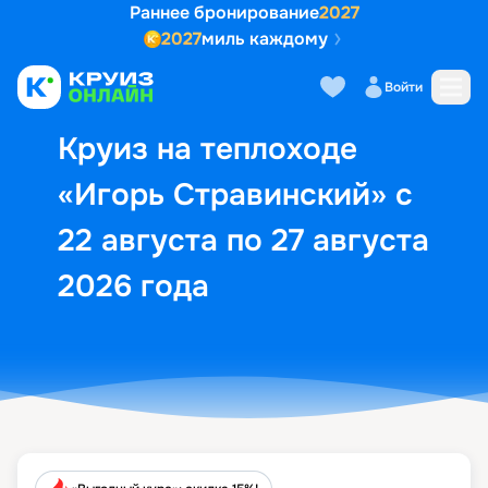
Раннее бронирование
2027
2027
миль каждому
Описание
Выбор кают
Маршрут и экск
Войти
Круиз на теплоходе
«Игорь Стравинский» с
22 августа по 27 августа
2026 года