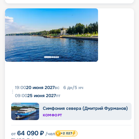
19:00
20 июня 2027
вс
6
дн
/
5
нч
09:00
25 июня 2027
пт
Симфония севера (Дмитрий Фурманов)
КОМФОРТ
64 090
₽
от
/чел
+2 027