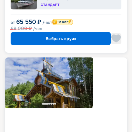
СТАНДАРТ
65 550
₽
от
/чел
+2 027
69 000
₽
/чел
Выбрать круиз