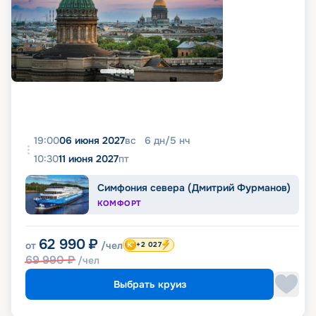
19:00
06 июня 2027
вс
6
дн
/
5
нч
10:30
11 июня 2027
пт
Симфония севера (Дмитрий Фурманов)
КОМФОРТ
62 990
₽
от
/чел
+2 027
69 990
₽
/чел
Выбрать круиз