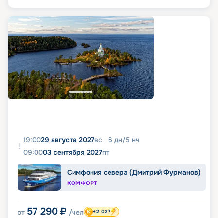
19:00
29 августа 2027
вс
6
дн
/
5
нч
09:00
03 сентября 2027
пт
Симфония севера (Дмитрий Фурманов)
КОМФОРТ
57 290
₽
от
/чел
+2 027