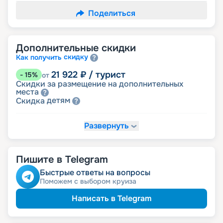
Поделиться
Дополнительные скидки
скидку
Как получить
21 922
₽
/ турист
-
15
%
от
Скидки за размещение на дополнительных
места
детям
Скидка
Развернуть
23 211
₽
/ турист
-
10
%
от
именинникам
Скидка
Скидка на юбилей свадьбы, кратный 5-ти
годам
Пишите в Telegram
молодожёнам
Скидка
Быстрые ответы на вопросы
Поможем с выбором круиза
Написать в Telegram