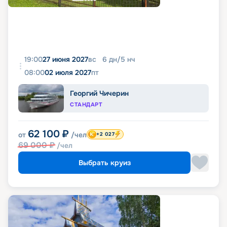
19:00
27 июня 2027
вс
6
дн
/
5
нч
08:00
02 июля 2027
пт
Георгий Чичерин
СТАНДАРТ
62 100
₽
от
/чел
+2 027
69 000
₽
/чел
Выбрать круиз