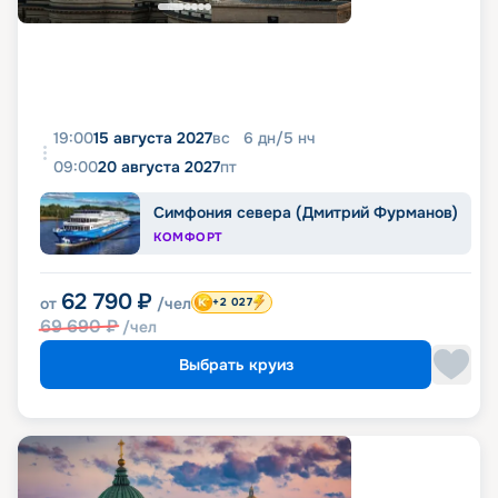
19:00
15 августа 2027
вс
6
дн
/
5
нч
09:00
20 августа 2027
пт
Симфония севера (Дмитрий Фурманов)
КОМФОРТ
62 790
₽
от
/чел
+2 027
69 690
₽
/чел
Выбрать круиз