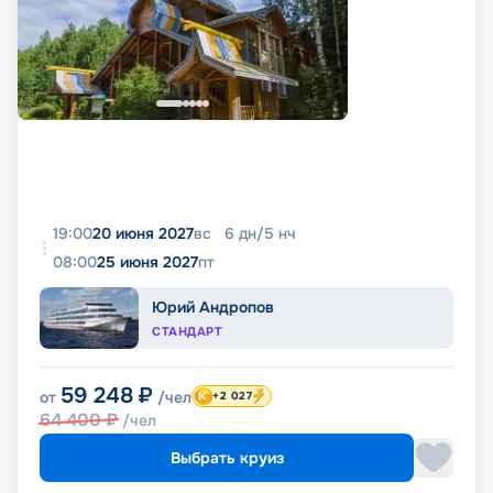
19:00
20 июня 2027
вс
6
дн
/
5
нч
08:00
25 июня 2027
пт
Юрий Андропов
СТАНДАРТ
59 248
₽
от
/чел
+2 027
64 400
₽
/чел
Выбрать круиз