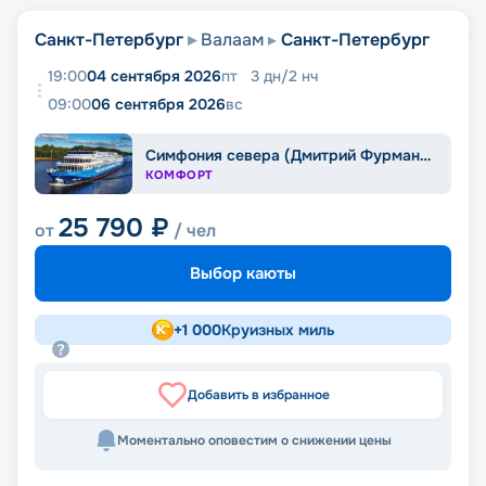
Санкт-Петербург
Валаам
Санкт-Петербург
19:00
04 сентября 2026
пт
3
дн
/
2
нч
09:00
06 сентября 2026
вс
Симфония севера (Дмитрий Фурманов)
КОМФОРТ
25 790
₽
от
/ чел
Выбор каюты
+
1 000
Круизных миль
Добавить в избранное
Моментально оповестим о снижении цены