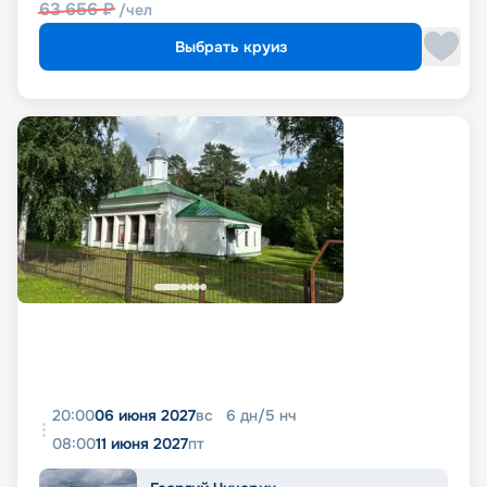
63 656
₽
/чел
Выбрать круиз
20:00
06 июня 2027
вс
6
дн
/
5
нч
08:00
11 июня 2027
пт