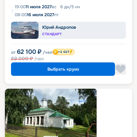
19:00
11 июля 2027
вс
6
дн
/
5
нч
08:00
16 июля 2027
пт
Юрий Андропов
СТАНДАРТ
62 100
₽
от
/чел
+2 027
69 000
₽
/чел
Выбрать круиз