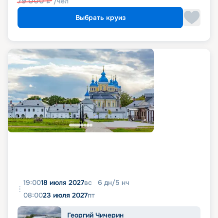
79 000
₽
/чел
Выбрать круиз
19:00
18 июля 2027
вс
6
дн
/
5
нч
08:00
23 июля 2027
пт
Георгий Чичерин