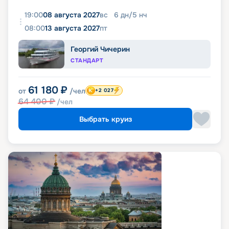
19:00
08 августа 2027
вс
6
дн
/
5
нч
08:00
13 августа 2027
пт
Георгий Чичерин
СТАНДАРТ
61 180
₽
от
/чел
+2 027
64 400
₽
/чел
Выбрать круиз