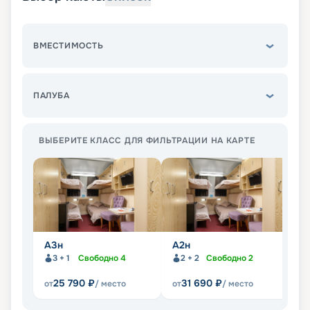
ВМЕСТИМОСТЬ
ПАЛУБА
ВЫБЕРИТЕ КЛАСС ДЛЯ ФИЛЬТРАЦИИ НА КАРТЕ
А3н
А2н
А2
3 + 1
Свободно
4
2 + 2
Свободно
2
25 790
₽
31 690
₽
от
/ место
от
/ место
от