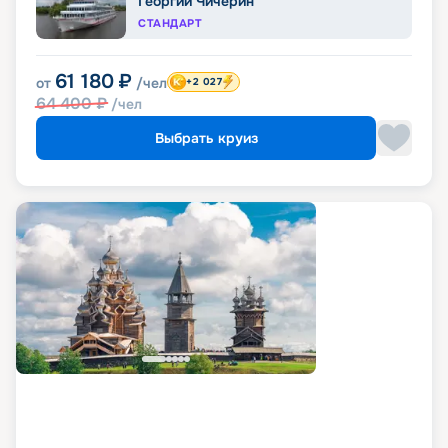
Георгий Чичерин
СТАНДАРТ
61 180
₽
от
/чел
+2 027
64 400
₽
/чел
Выбрать круиз