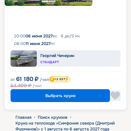
20:00
06 июня 2027
вс
6
дн
/
5
нч
08:00
11 июня 2027
пт
Георгий Чичерин
СТАНДАРТ
61 180
₽
от
/чел
+2 027
64 400
₽
/чел
Выбрать круиз
Главная
•
Поиск круизов
•
Круиз на теплоходе «Симфония севера (Дмитрий
Фурманов)» с 1 августа по 6 августа 2027 года