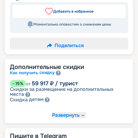
Добавить в избранное
Моментально оповестим о снижении цены
Поделиться
Дополнительные скидки
скидку
Как получить
59 917
₽
/ турист
-
15
%
от
Скидки за размещение на дополнительных
места
детям
Скидка
Развернуть
63 441
₽
/ турист
-
10
%
от
именинникам
Скидка
Скидка на юбилей свадьбы, кратный 5-ти
годам
Пишите в Telegram
молодожёнам
Скидка