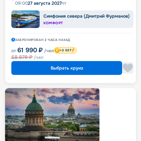
09:00
27 августа 2027
пт
Симфония севера (Дмитрий Фурманов)
КОМФОРТ
ЗАБРОНИРОВАН
2 ЧАСА
НАЗАД
61 990
₽
от
/чел
+2 027
68 878
₽
/чел
Выбрать круиз