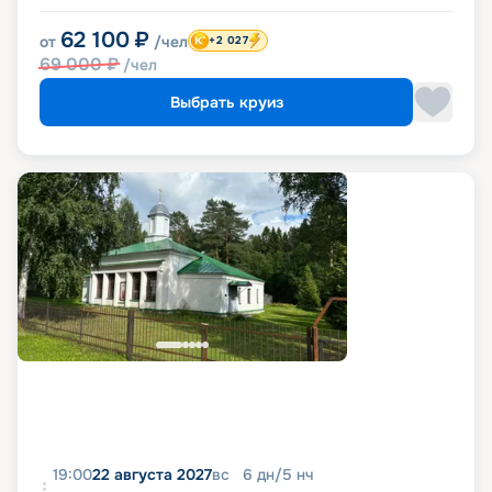
62 100
₽
от
/чел
+2 027
69 000
₽
/чел
Выбрать круиз
19:00
22 августа 2027
вс
6
дн
/
5
нч