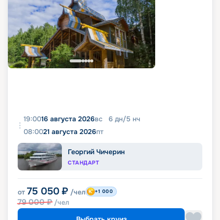
19:00
16 августа 2026
вс
6
дн
/
5
нч
08:00
21 августа 2026
пт
Георгий Чичерин
СТАНДАРТ
75 050
₽
от
/чел
+1 000
79 000
₽
/чел
Выбрать круиз