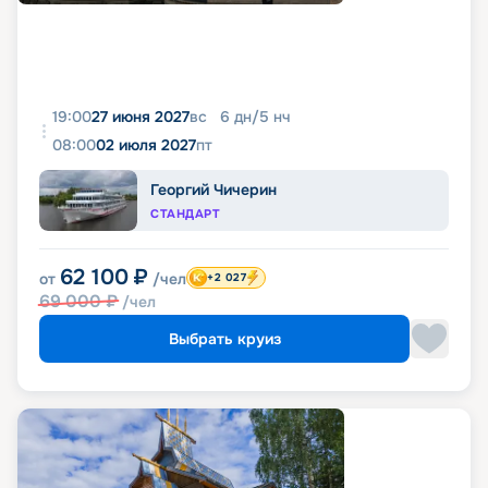
19:00
27 июня 2027
вс
6
дн
/
5
нч
08:00
02 июля 2027
пт
Георгий Чичерин
СТАНДАРТ
62 100
₽
от
/чел
+2 027
69 000
₽
/чел
Выбрать круиз