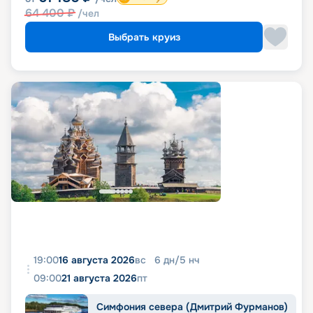
64 400
₽
/чел
Выбрать круиз
19:00
16 августа 2026
вс
6
дн
/
5
нч
09:00
21 августа 2026
пт
Симфония севера (Дмитрий Фурманов)