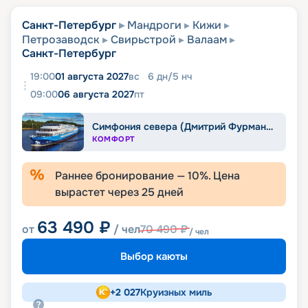
Санкт-Петербург
Мандроги
Кижи
Петрозаводск
Свирьстрой
Валаам
Санкт-Петербург
19:00
01 августа 2027
вс
6
дн
/
5
нч
09:00
06 августа 2027
пт
Симфония севера (Дмитрий Фурманов)
КОМФОРТ
Раннее бронирование —
10
%. Цена
вырастет через
25
дней
63 490
₽
от
/ чел
70 490
₽
/ чел
Выбор каюты
+
2 027
Круизных миль