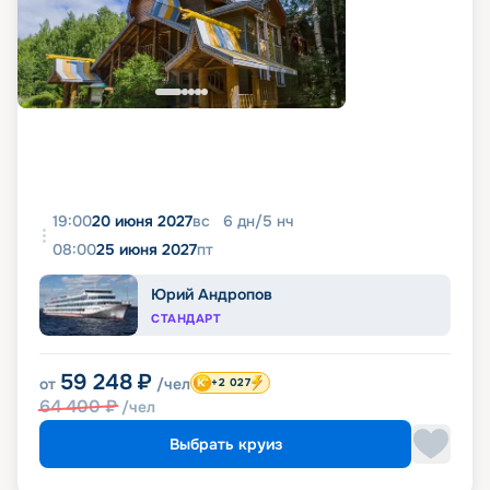
19:00
20 июня 2027
вс
6
дн
/
5
нч
08:00
25 июня 2027
пт
Юрий Андропов
СТАНДАРТ
59 248
₽
от
/чел
+2 027
64 400
₽
/чел
Выбрать круиз