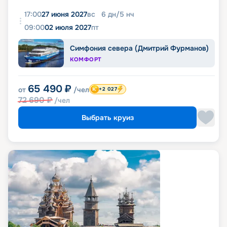
17:00
27 июня 2027
вс
6
дн
/
5
нч
09:00
02 июля 2027
пт
Симфония севера (Дмитрий Фурманов)
КОМФОРТ
65 490
₽
от
/чел
+2 027
72 690
₽
/чел
Выбрать круиз