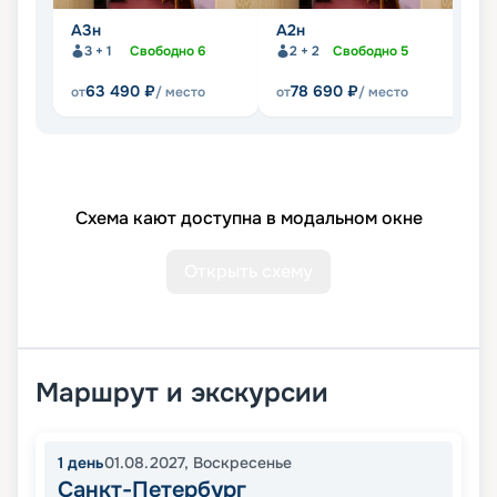
А3н
А2н
А2
3 + 1
Свободно
6
2 + 2
Свободно
5
63 490
₽
78 690
₽
от
/ место
от
/ место
от
Схема кают доступна в модальном окне
Открыть схему
Маршрут и экскурсии
1
день
01.08.2027
,
Воскресенье
Санкт-Петербург