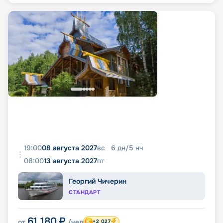
19:00
08 августа 2027
вс
6
дн
/
5
нч
08:00
13 августа 2027
пт
Георгий Чичерин
СТАНДАРТ
61 180
₽
от
/чел
+2 027