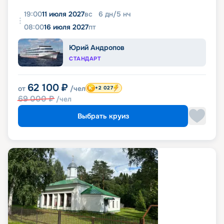
19:00
11 июля 2027
вс
6
дн
/
5
нч
08:00
16 июля 2027
пт
Юрий Андропов
СТАНДАРТ
62 100
₽
от
/чел
+2 027
69 000
₽
/чел
Выбрать круиз