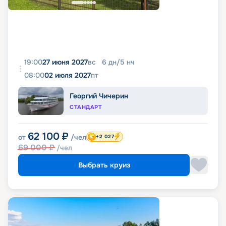
19:00
27 июня 2027
вс
6
дн
/
5
нч
08:00
02 июля 2027
пт
Георгий Чичерин
СТАНДАРТ
62 100
₽
от
/чел
+2 027
69 000
₽
/чел
Выбрать круиз