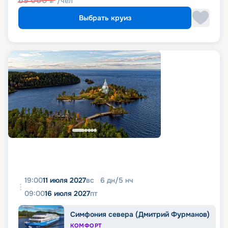
69 000
₽
/чел
Выбрать круиз
19:00
11 июля 2027
вс
6
дн
/
5
нч
09:00
16 июля 2027
пт
Симфония севера (Дмитрий Фурманов)
КОМФОРТ