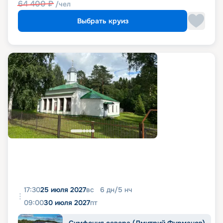
64 400
₽
/чел
Выбрать круиз
17:30
25 июля 2027
вс
6
дн
/
5
нч
09:00
30 июля 2027
пт