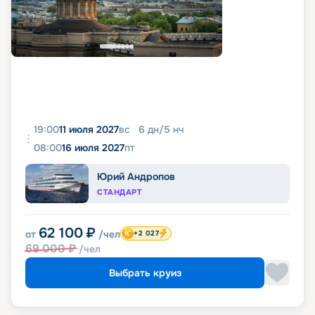
19:00
11 июля 2027
вс
6
дн
/
5
нч
08:00
16 июля 2027
пт
Юрий Андропов
СТАНДАРТ
62 100
₽
от
/чел
+2 027
69 000
₽
/чел
Выбрать круиз