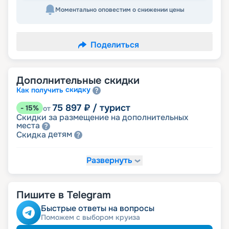
Моментально оповестим о снижении цены
Поделиться
Дополнительные скидки
скидку
Как получить
75 897
₽
/ турист
-
15
%
от
Скидки за размещение на дополнительных
места
детям
Скидка
Развернуть
80 361
₽
/ турист
-
10
%
от
именинникам
Скидка
Скидка на юбилей свадьбы, кратный 5-ти
годам
Пишите в Telegram
молодожёнам
Скидка
Быстрые ответы на вопросы
Поможем с выбором круиза