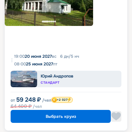
19:00
20 июня 2027
вс
6
дн
/
5
нч
08:00
25 июня 2027
пт
Юрий Андропов
СТАНДАРТ
59 248
₽
от
/чел
+2 027
64 400
₽
/чел
Выбрать круиз