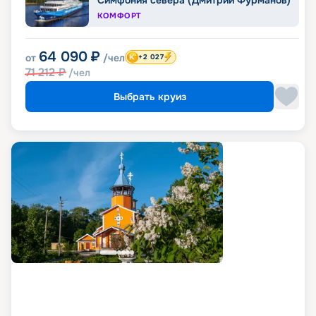
Симфония севера (Дмитрий Фурманов)
КОМФОРТ
64 090
₽
от
/чел
+2 027
71 212
₽
/чел
Выбрать круиз