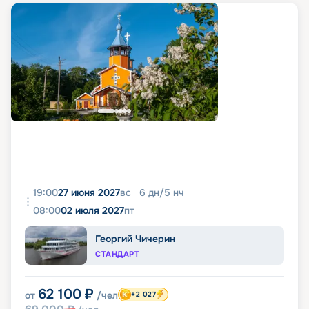
19:00
27 июня 2027
вс
6
дн
/
5
нч
08:00
02 июля 2027
пт
Георгий Чичерин
СТАНДАРТ
62 100
₽
от
/чел
+2 027