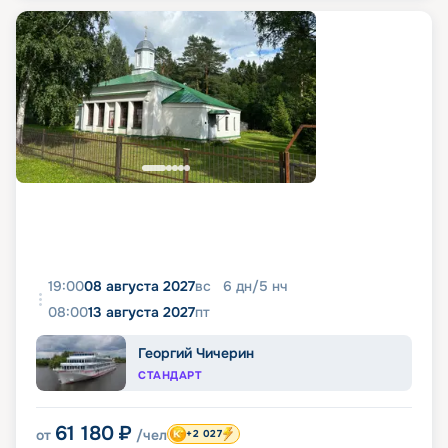
19:00
08 августа 2027
вс
6
дн
/
5
нч
08:00
13 августа 2027
пт
Георгий Чичерин
СТАНДАРТ
61 180
₽
от
/чел
+2 027