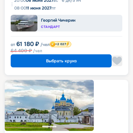
20:00
06 июня 2027
вс
6
дн
/
5
нч
08:00
11 июня 2027
пт
Георгий Чичерин
СТАНДАРТ
61 180
₽
от
/чел
+2 027
64 400
₽
/чел
Выбрать круиз