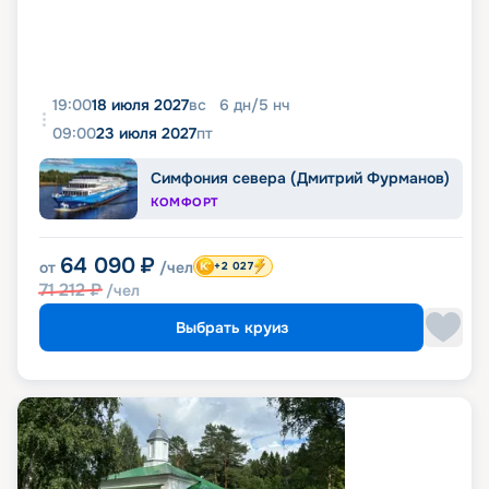
19:00
18 июля 2027
вс
6
дн
/
5
нч
09:00
23 июля 2027
пт
Симфония севера (Дмитрий Фурманов)
КОМФОРТ
64 090
₽
от
/чел
+2 027
71 212
₽
/чел
Выбрать круиз