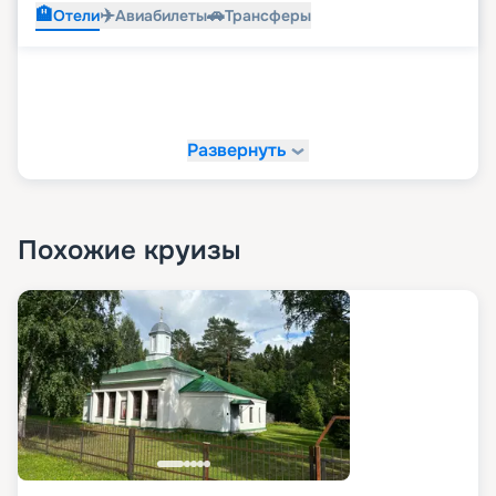
🏨
✈️
🚗
Отели
Авиабилеты
Трансферы
Развернуть
Похожие круизы