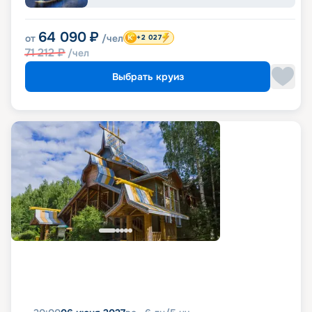
64 090
₽
от
/чел
+2 027
71 212
₽
/чел
Выбрать круиз