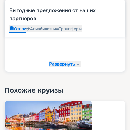
Выгодные предложения от наших
партнеров
🏨
✈️
🚗
Отели
Авиабилеты
Трансферы
Развернуть
Похожие круизы