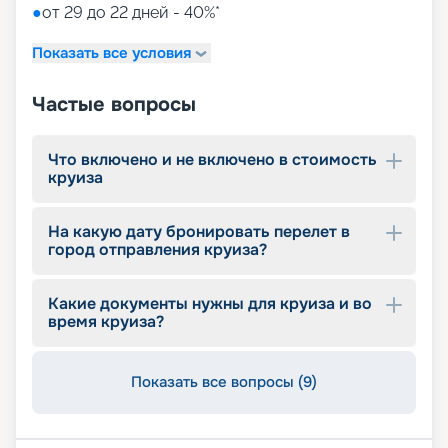
●
от 29 до 22 дней - 40%*
Показать все условия
Частые вопросы
Что включено и не включено в стоимость
круиза
На какую дату бронировать перелет в
город отправления круиза?
Какие документы нужны для круиза и во
время круиза?
Показать все вопросы (9)