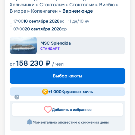
Хельсинки
Стокгольм
Стокгольм
Висбю
В море
Копенгаген
Варнемюнде
17:00
10 сентября 2028
вс
11
дн
/
10
нч
07:00
20 сентября 2028
ср
MSC Splendida
СТАНДАРТ
158 230
₽
от
/ чел
Выбор каюты
+
1 000
Круизных миль
Добавить в избранное
Моментально оповестим о снижении цены