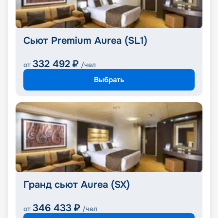
Сьют Premium Aurea (SL1)
332 492
₽
от
/чел
Выбрать
Гранд сьют Aurea (SX)
346 433
₽
от
/чел