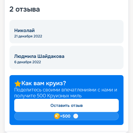
2
отзыва
Николай
21 декабря 2022
Людмила Шайдакова
6 декабря 2022
Как вам круиз?
Поделитесь своими впечатлениями с нами и
получите
500
Круизных миль
Оставить отзыв
+
500