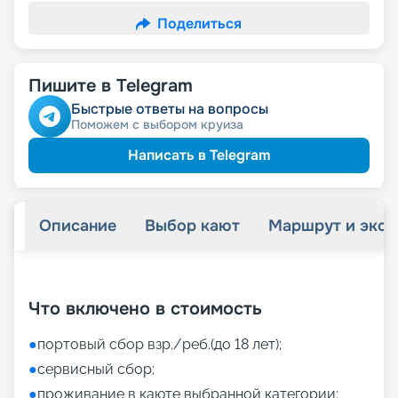
Поделиться
Пишите в Telegram
Быстрые ответы на вопросы
Поможем с выбором круиза
Написать в Telegram
Описание
Выбор кают
Маршрут и экск
+
43
фотографий
Что включено в стоимость
●
портовый сбор взр./реб.(до 18 лет);
●
сервисный сбор;
●
проживание в каюте выбранной категории;