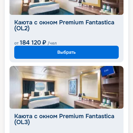
Каюта с окном Premium Fantastica
(OL2)
184 120
₽
от
/чел
Выбрать
Каюта с окном Premium Fantastica
(OL3)