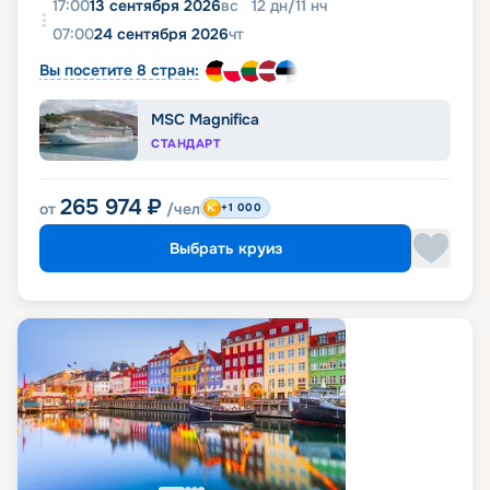
17:00
13 сентября 2026
вс
12
дн
/
11
нч
07:00
24 сентября 2026
чт
Вы посетите 8 стран:
MSC Magnifica
СТАНДАРТ
265 974
₽
от
/чел
+1 000
Выбрать круиз