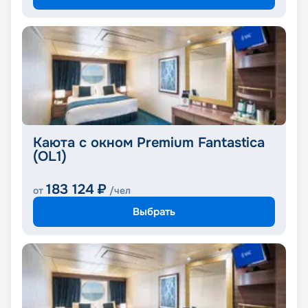
Каюта с окном Premium Fantastica
(OL1)
183 124
₽
от
/чел
Выбрать