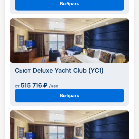
Выбрать
Сьют Deluxe Yacht Club (YC1)
515 716
₽
от
/чел
Выбрать