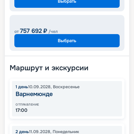
Выбрать
757 692
₽
от
/чел
Выбрать
Маршрут и экскурсии
1
день
10.09.2028
,
Воскресенье
Варнемюнде
ОТПРАВЛЕНИЕ
17:00
2
день
11.09.2028
,
Понедельник