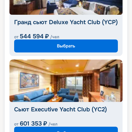
Гранд сьют Deluxe Yacht Club (YCP)
544 594
₽
от
/чел
Выбрать
Сьют Executive Yacht Club (YC2)
601 353
₽
от
/чел