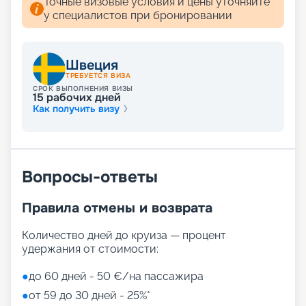
Точные визовые условия и цены уточняйте
у специалистов при бронировании
Швеция
ТРЕБУЕТСЯ ВИЗА
СРОК ВЫПОЛНЕНИЯ ВИЗЫ
15
рабочих дней
Как получить визу
Вопросы-ответы
Правила отмены и возврата
Количество дней до круиза — процент
удержания от стоимости:
●
до 60 дней - 50 €/на пассажира
●
от 59 до 30 дней - 25%*