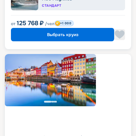
СТАНДАРТ
125 768
₽
от
/чел
+1 000
Выбрать круиз