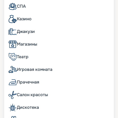
по категориям, но в каждой есть все
СПА
необходимое для комфортного отдыха: от
индивидуальной ванной комнаты до фена. Почти
Казино
80 % из них оснащено балконами. Внутренняя
отделка поражает своей изысканностью и
стоимостью, как например, стеклянные
Джакузи
лестницы, украшенные кристаллами Сваровски.
Магазины
Питание на лайнере MSC
Splendida
Театр
Основные рестораны и ресторан «шведский
Игровая комната
стол» предлагают пассажирам множество
изысканных блюд. Средиземноморская или
Прачечная
китайская кухня, итальянская пицца или
американский стейк – есть блюда на любой вкус,
в том числе детские и вегетарианские. Если же
Салон красоты
захочется побаловать себя вкусным коктейлем
или изумительным десертом, то к услугам
Дискотека
туристов многочисленные бары и кафетерии:
бар-мороженое, спорт-бар, пиано и другие.