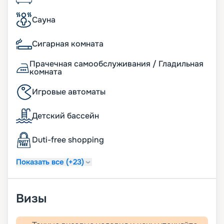
схема размещения и описание кают, цена
путевки, фото интерьеров. Если у вас появились
Сауна
вопросы, опытные консультанты с
удовольствием вам помогут. А услуга раннего
Сигарная комната
бронирования позвонит вам выбрать самые
лучшие места. Желаем сказочного отдыха!
Прачечная самообслуживания / Гладильная
комната
Игровые автоматы
Детский бассейн
Duti-free shopping
Показать все (+23)
Визы