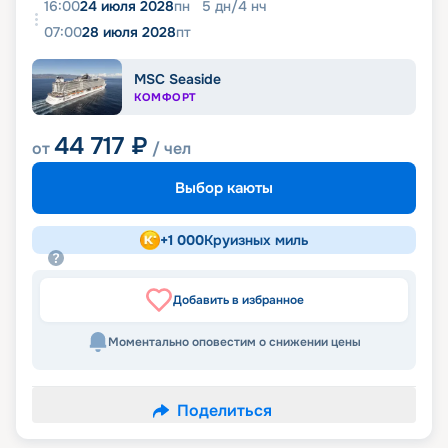
16:00
24 июля 2028
пн
5
дн
/
4
нч
07:00
28 июля 2028
пт
MSC Seaside
КОМФОРТ
44 717
₽
от
/ чел
Выбор каюты
+
1 000
Круизных миль
Добавить в избранное
Моментально оповестим о снижении цены
Поделиться