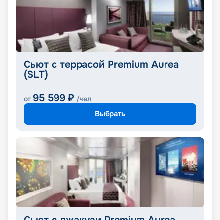
Сьют с террасой Premium Aurea
(SLT)
95 599
₽
от
/чел
Выбрать
Сьют с джакузи Premium Aurea