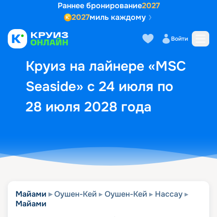
Раннее бронирование
2027
2027
миль каждому
Описание
Выбор кают
Маршрут и экск
Войти
Круиз на лайнере «MSC
Seaside» с 24 июля по
28 июля 2028 года
Майами
Оушен-Кей
Оушен-Кей
Нассау
Майами