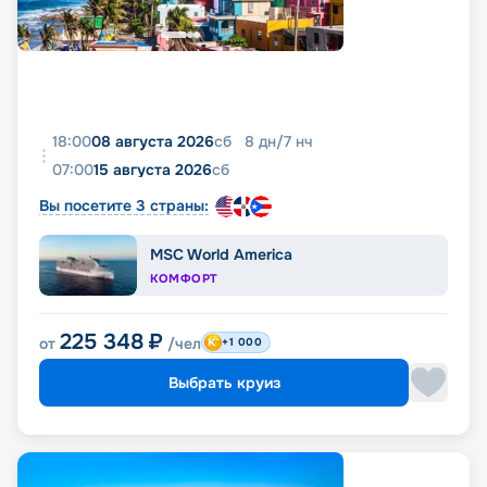
18:00
08 августа 2026
сб
8
дн
/
7
нч
07:00
15 августа 2026
сб
Вы посетите 3 страны:
MSC World America
КОМФОРТ
225 348
₽
от
/чел
+1 000
Выбрать круиз