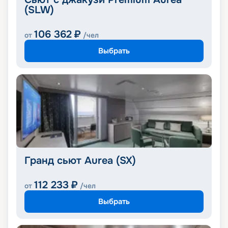
(SLW)
106 362
₽
от
/чел
Выбрать
Гранд сьют Aurea (SX)
112 233
₽
от
/чел
Выбрать