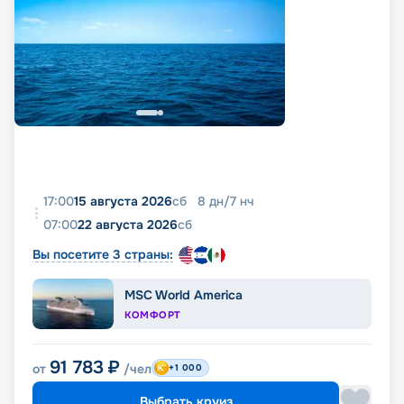
17:00
15 августа 2026
сб
8
дн
/
7
нч
07:00
22 августа 2026
сб
Вы посетите 3 страны:
MSC World America
КОМФОРТ
91 783
₽
от
/чел
+1 000
Выбрать круиз