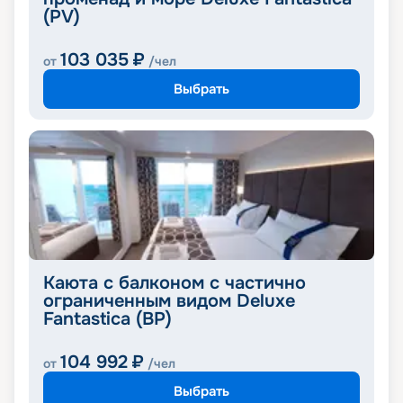
(PV)
103 035
₽
от
/чел
Выбрать
Каюта с балконом с частично
ограниченным видом Deluxe
Fantastica (BP)
104 992
₽
от
/чел
Выбрать