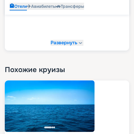
🏨
✈️
🚗
Отели
Авиабилеты
Трансферы
Развернуть
Похожие круизы