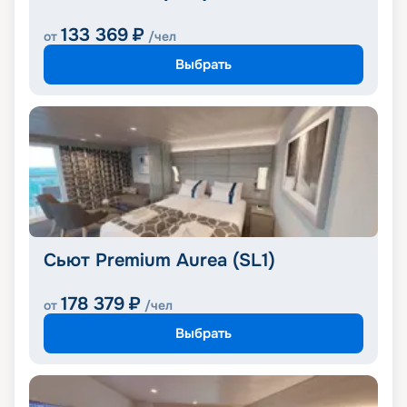
133 369
₽
от
/чел
Выбрать
Сьют Premium Aurea (SL1)
178 379
₽
от
/чел
Выбрать