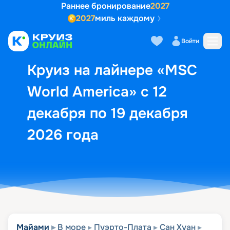
Раннее бронирование
2027
2027
миль каждому
Описание
Выбор кают
Маршрут и экск
Войти
Круиз на лайнере «MSC
World America» с 12
декабря по 19 декабря
2026 года
Майами
В море
Пуэрто-Плата
Сан Хуан