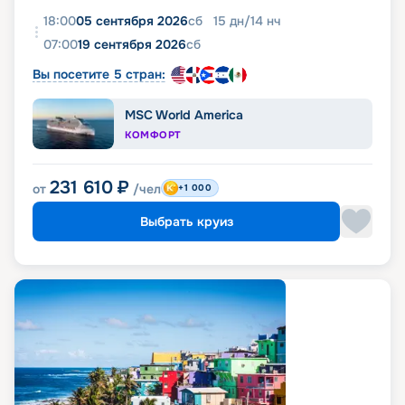
18:00
05 сентября 2026
сб
15
дн
/
14
нч
07:00
19 сентября 2026
сб
Вы посетите 5 стран:
MSC World America
КОМФОРТ
231 610
₽
от
/чел
+1 000
Выбрать круиз