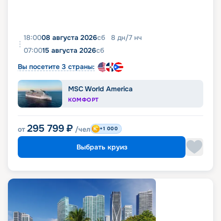
18:00
08 августа 2026
сб
8
дн
/
7
нч
07:00
15 августа 2026
сб
Вы посетите 3 страны:
MSC World America
КОМФОРТ
295 799
₽
от
/чел
+1 000
Выбрать круиз