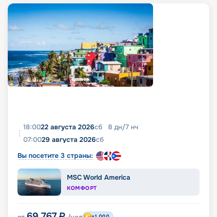
18:00
22 августа 2026
сб
8
дн
/
7
нч
07:00
29 августа 2026
сб
Вы посетите 3 страны:
MSC World America
КОМФОРТ
69 767
₽
+1 000