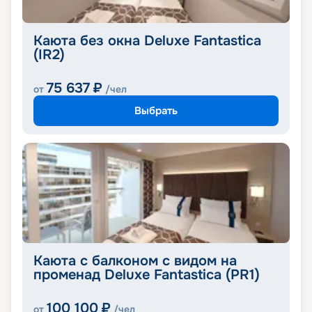
Каюта без окна Deluxe Fantastica
(IR2)
75 637
₽
от
/чел
Выбрать
Каюта с балконом с видом на
променад Deluxe Fantastica (PR1)
100 100
₽
от
/чел