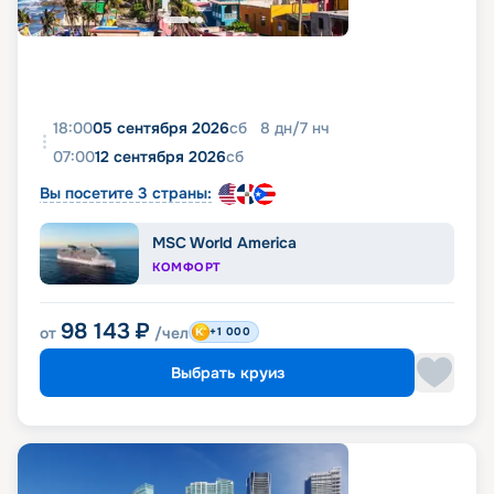
18:00
05 сентября 2026
сб
8
дн
/
7
нч
07:00
12 сентября 2026
сб
Вы посетите 3 страны:
MSC World America
КОМФОРТ
98 143
₽
от
/чел
+1 000
Выбрать круиз