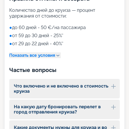
На нашем сайте вы можете купить путевки на
Количество дней до круиза — процент
круизы MSC World America, выбрав идеальный
удержания от стоимости:
вариант путешествия на 2026 - 2027 г. Мы
предлагаем ознакомиться с фото кают, точным
●
до 60 дней - 50 €/на пассажира
описанием лайнера и прочитать отзывы бывалых
●
от 59 до 30 дней - 25%*
путешественников. Если у вас останутся
вопросы о круизе, просто свяжитесь с нами по
●
от 29 до 22 дней - 40%*
телефону или через соцсети. Опытные
специалисты ответят на актуальные вопросы.
Показать все условия
Частые вопросы
Что включено и не включено в стоимость
круиза
На какую дату бронировать перелет в
город отправления круиза?
Какие документы нужны для круиза и во