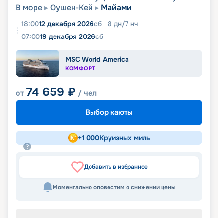
В море
Оушен-Кей
Майами
18:00
12 декабря 2026
сб
8
дн
/
7
нч
07:00
19 декабря 2026
сб
MSC World America
КОМФОРТ
74 659
₽
от
/ чел
Выбор каюты
+
1 000
Круизных миль
Добавить в избранное
Моментально оповестим о снижении цены