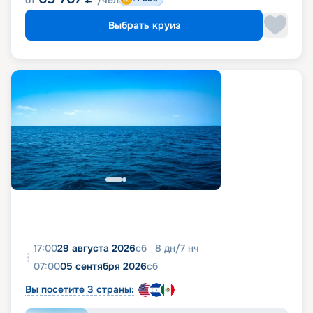
от
/чел
Выбрать круиз
17:00
29 августа 2026
сб
8
дн
/
7
нч
07:00
05 сентября 2026
сб
Вы посетите 3 страны: