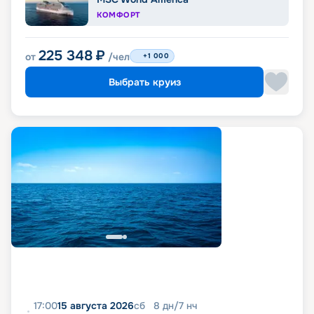
КОМФОРТ
225 348
₽
от
/чел
+1 000
Выбрать круиз
17:00
15 августа 2026
сб
8
дн
/
7
нч