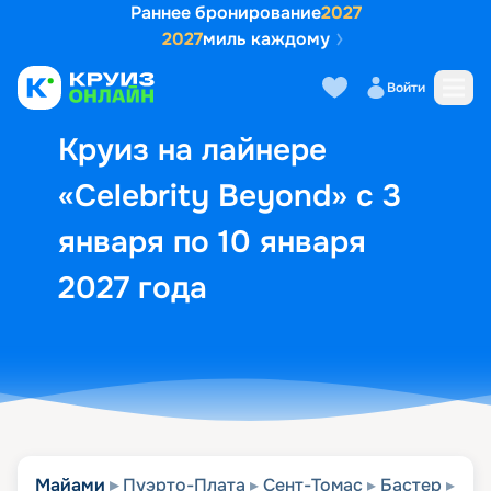
Раннее бронирование
2027
2027
миль каждому
Описание
Выбор кают
Маршрут и экск
Войти
Круиз на лайнере
«Celebrity Beyond» с 3
января по 10 января
2027 года
Майами
Пуэрто-Плата
Сент-Томас
Бастер