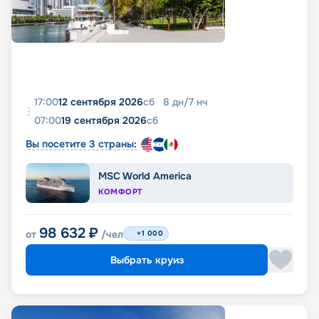
17:00
12 сентября 2026
сб
8
дн
/
7
нч
07:00
19 сентября 2026
сб
Вы посетите 3 страны:
MSC World America
КОМФОРТ
98 632
₽
от
/чел
+1 000
Выбрать круиз