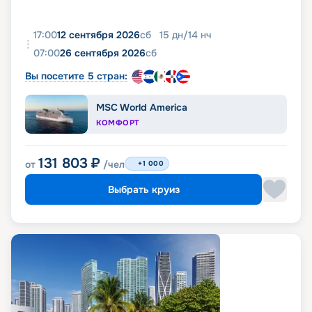
17:00
12 сентября 2026
сб
15
дн
/
14
нч
07:00
26 сентября 2026
сб
Вы посетите 5 стран:
MSC World America
КОМФОРТ
131 803
₽
от
/чел
+1 000
Выбрать круиз