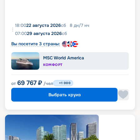
18:00
22 августа 2026
сб
8
дн
/
7
нч
07:00
29 августа 2026
сб
Вы посетите 3 страны:
MSC World America
КОМФОРТ
69 767
₽
от
/чел
+1 000
Выбрать круиз