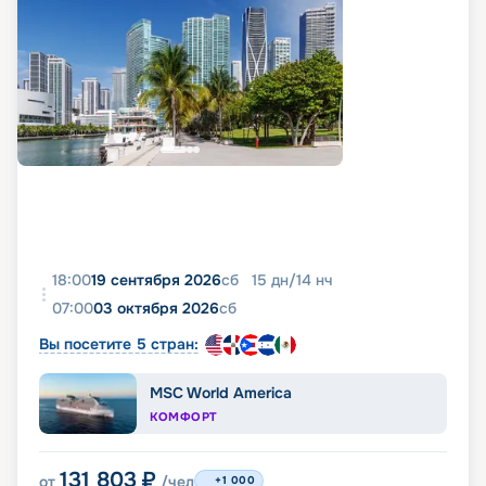
18:00
19 сентября 2026
сб
15
дн
/
14
нч
07:00
03 октября 2026
сб
Вы посетите 5 стран:
MSC World America
КОМФОРТ
131 803
₽
от
/чел
+1 000