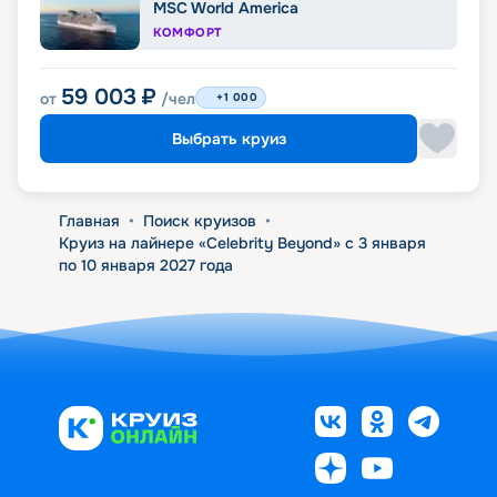
MSC World America
КОМФОРТ
59 003
₽
от
/чел
+1 000
Выбрать круиз
Главная
•
Поиск круизов
•
Круиз на лайнере «Celebrity Beyond» с 3 января
по 10 января 2027 года