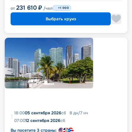
231 610
₽
от
/чел
+1 000
Выбрать круиз
18:00
05 сентября 2026
сб
8
дн
/
7
нч
07:00
12 сентября 2026
сб
Вы посетите 3 страны: