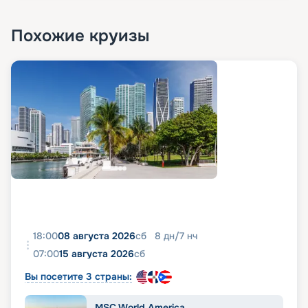
Похожие круизы
18:00
08 августа 2026
сб
8
дн
/
7
нч
07:00
15 августа 2026
сб
Вы посетите 3 страны:
MSC World America