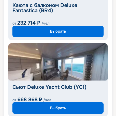
Каюта с балконом Deluxe
Fantastica (BR4)
232 714
₽
от
/чел
Выбрать
Сьют Deluxe Yacht Club (YC1)
668 868
₽
от
/чел
Выбрать