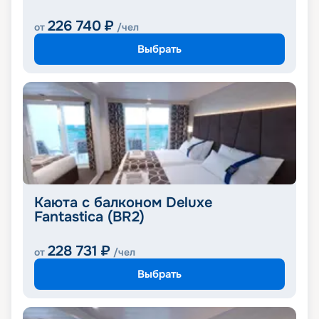
226 740
₽
от
/чел
Выбрать
Каюта с балконом Deluxe
Fantastica (BR2)
228 731
₽
от
/чел
Выбрать