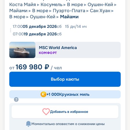
Коста Майя
Косумель
В море
Оушен-Кей
Майами
В море
Пуэрто-Плата
Сан Хуан
В море
Оушен-Кей
Майами
17:00
05 декабря 2026
сб
15
дн
/
14
нч
07:00
19 декабря 2026
сб
MSC World America
КОМФОРТ
169 980
₽
от
/ чел
Выбор каюты
+
1 000
Круизных миль
Добавить в избранное
Моментально оповестим о снижении цены