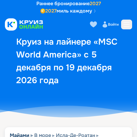
Раннее бронирование
2027
2027
миль каждому
Описание
Выбор кают
Маршрут и экск
Войти
Круиз на лайнере «MSC
World America» с 5
декабря по 19 декабря
2026 года
Майами
В море
Исла-Де-Роатан