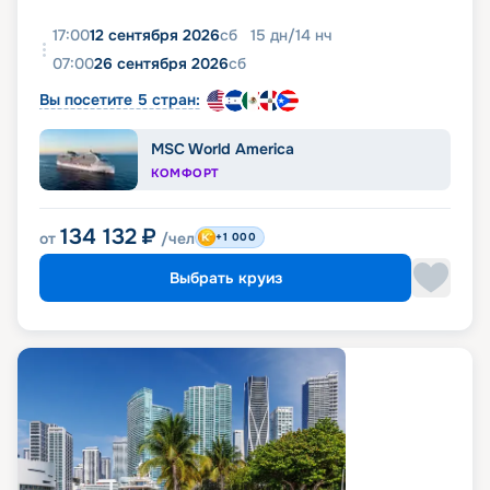
17:00
12 сентября 2026
сб
15
дн
/
14
нч
07:00
26 сентября 2026
сб
Вы посетите 5 стран:
MSC World America
КОМФОРТ
134 132
₽
от
/чел
+1 000
Выбрать круиз