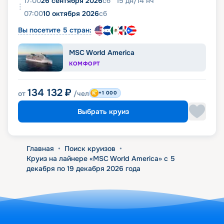
17:00
26 сентября 2026
сб
15
дн
/
14
нч
07:00
10 октября 2026
сб
Вы посетите 5 стран:
MSC World America
КОМФОРТ
134 132
₽
от
/чел
+1 000
Выбрать круиз
Главная
•
Поиск круизов
•
Круиз на лайнере «MSC World America» с 5
декабря по 19 декабря 2026 года