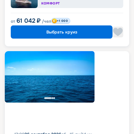
КОМФОРТ
61 042
₽
от
/чел
+1 000
Выбрать круиз