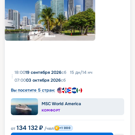
18:00
19 сентября 2026
сб
15
дн
/
14
нч
07:00
03 октября 2026
сб
Вы посетите 5 стран:
MSC World America
КОМФОРТ
134 132
₽
от
/чел
+1 000