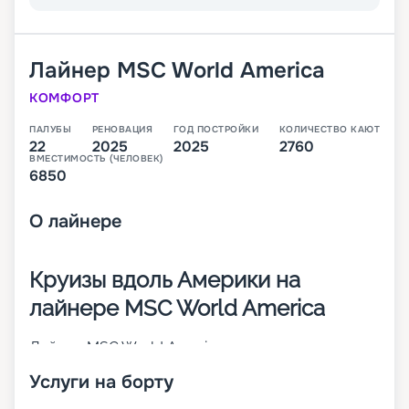
Лайнер
MSC World America
КОМФОРТ
ПАЛУБЫ
РЕНОВАЦИЯ
ГОД ПОСТРОЙКИ
КОЛИЧЕСТВО КАЮТ
22
2025
2025
2760
ВМЕСТИМОСТЬ (ЧЕЛОВЕК)
6850
О
лайнере
Круизы вдоль Америки на
лайнере MSC World America
Лайнер MSC World America – это второе из
четырех будущих круизных теплоходов класса
Услуги на борту
MSC World Class. Его спуск на воду произошел в
2025 году. В 2 760 каютах разных категорий будут