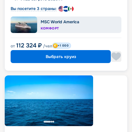
Вы посетите 3 страны:
MSC World America
КОМФОРТ
112 324
₽
от
/чел
+1 000
Выбрать круиз