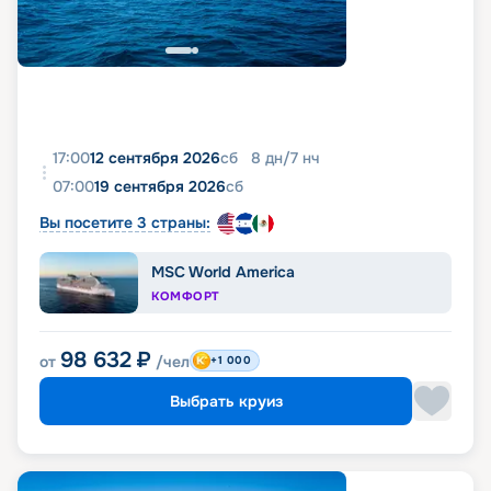
17:00
12 сентября 2026
сб
8
дн
/
7
нч
07:00
19 сентября 2026
сб
Вы посетите 3 страны:
MSC World America
КОМФОРТ
98 632
₽
от
/чел
+1 000
Выбрать круиз