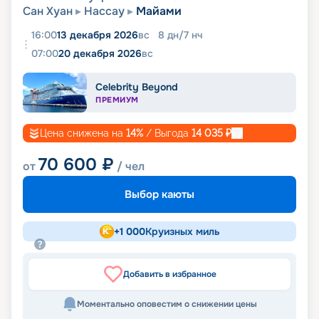
Сан Хуан
Нассау
Майами
16:00
13 декабря 2026
вс
8
дн
/
7
нч
07:00
20 декабря 2026
вс
Celebrity Beyond
ПРЕМИУМ
Цена снижена на
14
%
/ Выгода
14 035
₽
70 600
₽
от
/ чел
Выбор каюты
+
1 000
Круизных миль
Добавить в избранное
Моментально оповестим о снижении цены