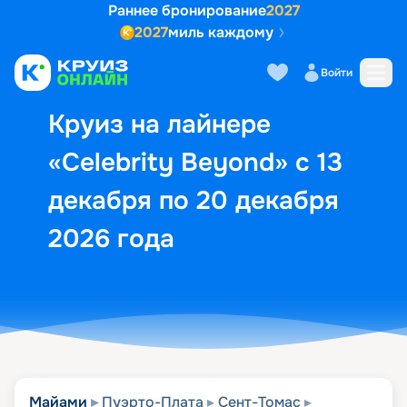
Раннее бронирование
2027
2027
миль каждому
Описание
Выбор кают
Маршрут и экск
Войти
Круиз на лайнере
«Celebrity Beyond» с 13
декабря по 20 декабря
2026 года
Майами
Пуэрто-Плата
Сент-Томас