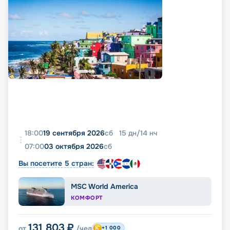
18:00
19 сентября 2026
сб
15
дн
/
14
нч
07:00
03 октября 2026
сб
Вы посетите 5 стран:
MSC World America
КОМФОРТ
131 803
₽
от
/чел
+1 000