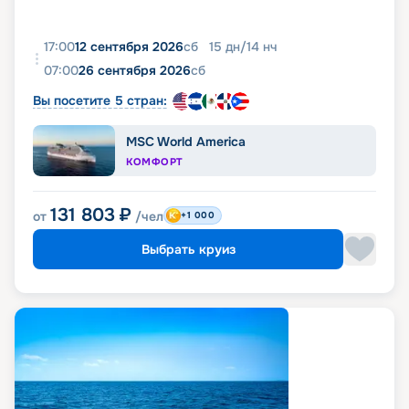
17:00
12 сентября 2026
сб
15
дн
/
14
нч
07:00
26 сентября 2026
сб
Вы посетите 5 стран:
MSC World America
КОМФОРТ
131 803
₽
от
/чел
+1 000
Выбрать круиз