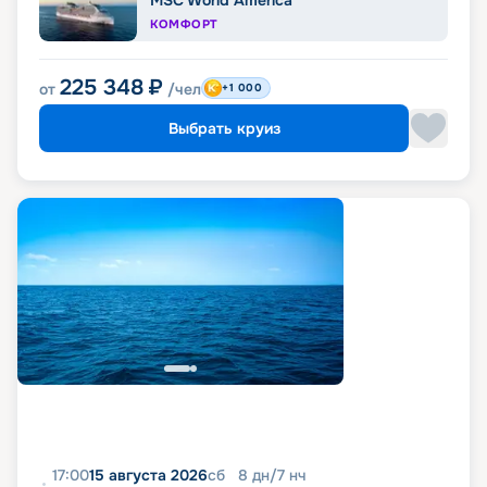
MSC World America
КОМФОРТ
225 348
₽
от
/чел
+1 000
Выбрать круиз
17:00
15 августа 2026
сб
8
дн
/
7
нч