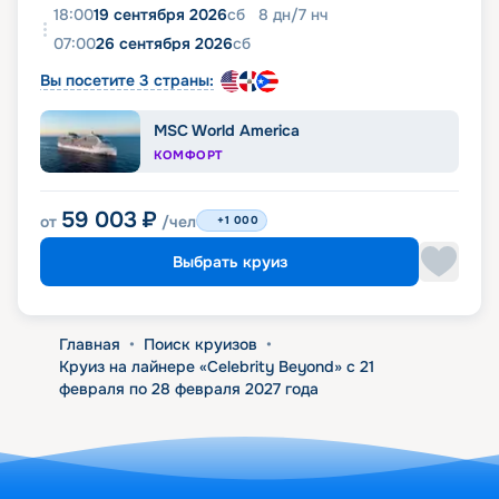
18:00
19 сентября 2026
сб
8
дн
/
7
нч
07:00
26 сентября 2026
сб
Вы посетите 3 страны:
MSC World America
КОМФОРТ
59 003
₽
от
/чел
+1 000
Выбрать круиз
Главная
•
Поиск круизов
•
Круиз на лайнере «Celebrity Beyond» с 21
февраля по 28 февраля 2027 года