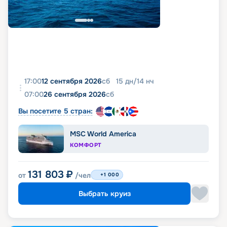
17:00
12 сентября 2026
сб
15
дн
/
14
нч
07:00
26 сентября 2026
сб
Вы посетите 5 стран:
MSC World America
КОМФОРТ
131 803
₽
от
/чел
+1 000
Выбрать круиз