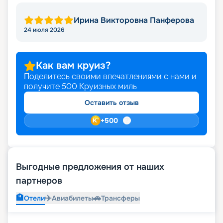
Ирина Викторовна Панферова
24 июля 2026
Как вам круиз?
Поделитесь своими впечатлениями с нами и
получите
500
Круизных миль
Оставить отзыв
+
500
Выгодные предложения от наших
партнеров
🏨
✈️
🚗
Отели
Авиабилеты
Трансферы