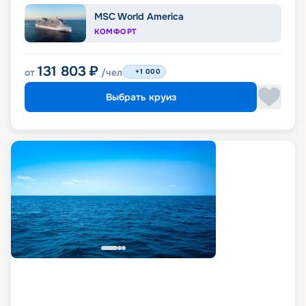
MSC World America
КОМФОРТ
131 803
₽
от
/чел
+1 000
Выбрать круиз