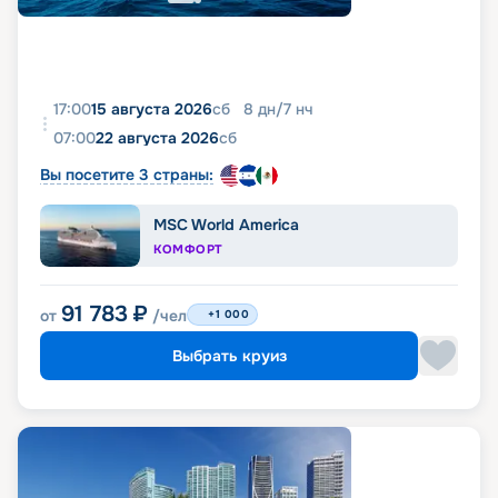
17:00
15 августа 2026
сб
8
дн
/
7
нч
07:00
22 августа 2026
сб
Вы посетите 3 страны:
MSC World America
КОМФОРТ
91 783
₽
от
/чел
+1 000
Выбрать круиз