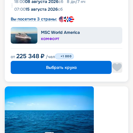
18:00
08 августа 2026
сб
8
дн
/
7
нч
07:00
15 августа 2026
сб
Вы посетите 3 страны:
MSC World America
КОМФОРТ
225 348
₽
от
/чел
+1 000
Выбрать круиз