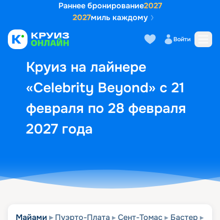
Раннее бронирование
2027
2027
миль каждому
Описание
Выбор кают
Маршрут и экск
Войти
Круиз на лайнере
«Celebrity Beyond» с 21
февраля по 28 февраля
2027 года
Майами
Пуэрто-Плата
Сент-Томас
Бастер