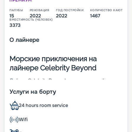
ПРЕМИУМ
ПАЛУБЫ
РЕНОВАЦИЯ
ГОД ПОСТРОЙКИ
КОЛИЧЕСТВО КАЮТ
15
2022
2022
1467
ВМЕСТИМОСТЬ (ЧЕЛОВЕК)
3373
О
лайнере
Морские приключения на
лайнере Celebrity Beyond
Лайнер Celebrity Beyond – судно постройки 2022
года. Корабль класса Edge Class имеет длину 327
Услуги на борту
метров и ширину 39 метров. На судне
располагается 15 палуб, каждая из которых
оснащена всеми необходимыми удобствами и
24 hours room service
различными заведениями, которые скрасят
досуг. На теплоходе могут разместиться 3260
Wifi
пассажиров в 1467 каютах. Корабль может
развить максимальную скорость 22 узла, и на