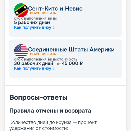
пассажиры. Для них действуют несколько
Сент-Китс и Невис
программ, адаптированных для разных
ТРЕБУЕТСЯ ВИЗА
возрастов.
СРОК ВЫПОЛНЕНИЯ ВИЗЫ
5
рабочих дней
В путь вместе с «Круиз.онлайн»
Как получить визу
«Круиз.онлайн» предлагает купить тур на
лайнере Celebrity Beyond и насладиться
Соединенные Штаты Америки
удовольствием как от выгодной цены, так и от
ТРЕБУЕТСЯ ВИЗА
возможности приобщиться к сервису мирового
СРОК ВЫПОЛНЕНИЯ ВИЗЫ
СТОИМОСТЬ
30
рабочих дней
45 000
₽
от
класса. На этой странице представлена вся
Как получить визу
информация по характеристикам судна с
подробными фото, схемой расположения кают,
планом палуб. Изучайте всю интересующую вас
информацию, а при необходимости
обращайтесь за консультацией к нашим
Вопросы-ответы
менеджерам. Они поделятся с вами
информацией относительно стоимости,
Правила отмены и возврата
длительности и содержания маршрутов,
сориентируют в расписании туров на 2026 -
Количество дней до круиза — процент
2027 годы и даже помогут подобрать каюту.
удержания от стоимости: