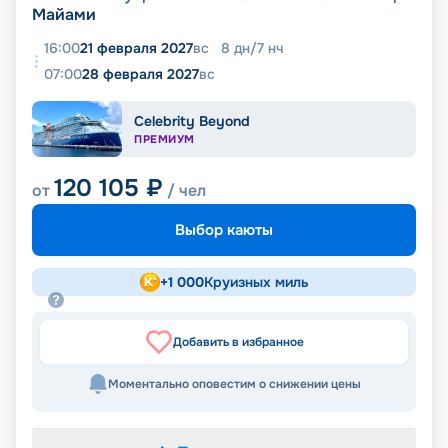
Майами
16:00
21 февраля 2027
вс
8
дн
/
7
нч
07:00
28 февраля 2027
вс
Celebrity Beyond
ПРЕМИУМ
120 105
₽
от
/ чел
Выбор каюты
+
1 000
Круизных миль
Добавить в избранное
Моментально оповестим о снижении цены