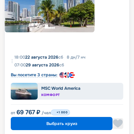
18:00
22 августа 2026
сб
8
дн
/
7
нч
07:00
29 августа 2026
сб
Вы посетите 3 страны:
MSC World America
КОМФОРТ
69 767
₽
от
/чел
+1 000
Выбрать круиз