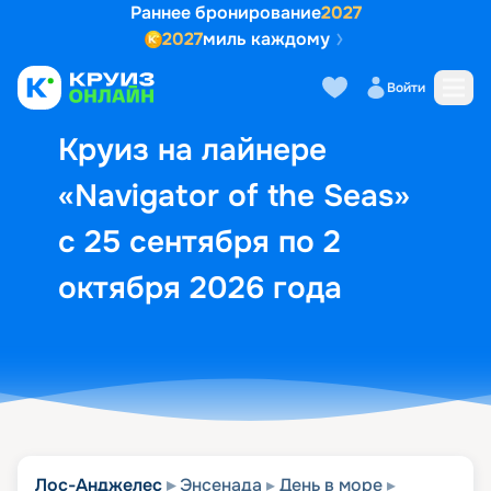
Раннее бронирование
2027
2027
миль каждому
Описание
Выбор кают
Маршрут и экск
Войти
Круиз на лайнере
«Navigator of the Seas»
с 25 сентября по 2
октября 2026 года
Лос-Анджелес
Энсенада
День в море