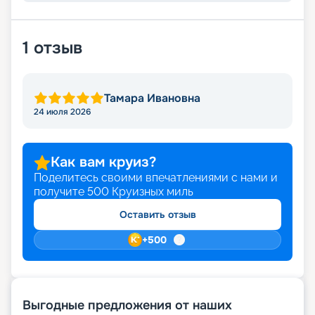
никогда. Продуманная система навигации
позволит вам без труда самостоятельно найти
нужные данные. Онлайн-покупка – это легко и
1
отзыв
быстро. Мы предлагаем десятки тысяч круизов.
Среди них точно найдется то, что именно вам
придется по душе.
Тамара Ивановна
24 июля 2026
Как вам круиз?
Поделитесь своими впечатлениями с нами и
получите
500
Круизных миль
Оставить отзыв
+
500
Выгодные предложения от наших