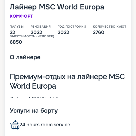
Лайнер
MSC World Europa
КОМФОРТ
ПАЛУБЫ
РЕНОВАЦИЯ
ГОД ПОСТРОЙКИ
КОЛИЧЕСТВО КАЮТ
22
2022
2022
2760
ВМЕСТИМОСТЬ (ЧЕЛОВЕК)
6850
О
лайнере
Премиум-отдых на лайнере MSC
World Europa
Лайнер MSC World Europa – первое судно из
линейки премиум-класса, которую
Услуги на борту
запланировала компания MSC Cruises. Оно было
построено во Франции в 2022 году. При его
создании использовались инновационные
24 hours room service
разработки, которые направлены на
обеспечение комфорта пассажиров и