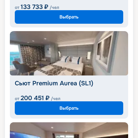
133 733
₽
от
/чел
Выбрать
Сьют Premium Aurea (SL1)
200 451
₽
от
/чел
Выбрать