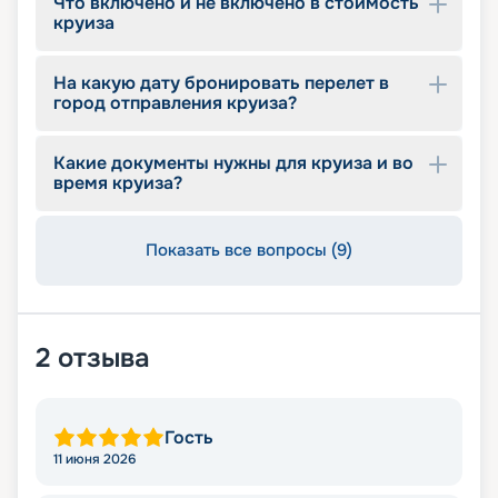
Что включено и не включено в стоимость
круизов на 2026 - 2027 г., характеристики
круиза
лайнера, описание кают, цены на путевки, фото
интерьеров, отзывы туристов и другие данные.
На какую дату бронировать перелет в
Опытные специалисты с удовольствием
город отправления круиза?
проконсультируют вас, помогут с оформлением
документов и проведением оплаты, будут
оказывать информационную поддержку на
Какие документы нужны для круиза и во
протяжении круиза. Бронируйте путевки и
время круиза?
отправляйтесь в сказочное путешествие на
лайнере из будущего!
Показать все вопросы (9)
2
отзыва
Гость
11 июня 2026