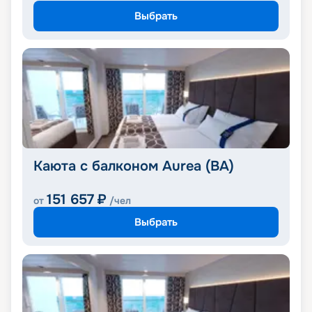
Выбрать
Каюта с балконом Aurea (BA)
151 657
₽
от
/чел
Выбрать