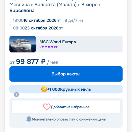
Мессина
Валлетта (Мальта)
В море
Барселона
18:00
16 октября 2026
пт
8
дн
/
7
нч
08:00
23 октября 2026
пт
MSC World Europa
КОМФОРТ
99 877
₽
от
/ чел
Выбор каюты
+
1 000
Круизных миль
Добавить в избранное
Моментально оповестим о снижении цены