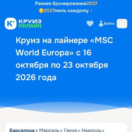
Раннее бронирование
2027
2027
миль каждому
Описание
Выбор кают
Маршрут и экск
Войти
Круиз на лайнере «MSC
World Europa» с 16
октября по 23 октября
2026 года
Барселона
Марсель
Генуя
Неаполь