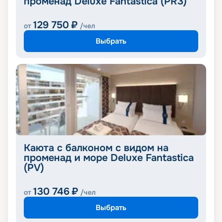
променад Deluxe Fantastica (PR3)
129 750
₽
от
/чел
Выбрать
Каюта с балконом с видом на
променад и море Deluxe Fantastica
(PV)
130 746
₽
от
/чел
Выбрать