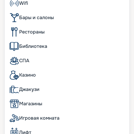
Wifi
повышение показателей экологичности. В 2 760
комфортабельных каютах может разместиться 6
Бары и салоны
850 человек. Другие особенности:
• двигатели, работающие на сжиженном
природном газе;
Рестораны
• ширина – 47 м;
• длина судна – 330 метров;
Библиотека
• водоизмещение – более 205 тыс. т;
• скорость – 22 узла;
• общественные пространства общей площадью
СПА
около 40 тыс. м2;
• полузакрытый променад длиной 103 метра.
Казино
Интересное его украшение – светодиодные
пальмы высотой в 10 палуб;
Джакузи
• гидропонный сад, где выращивается зелень и
овощи для местных ресторанов.
Магазины
К услугам пассажиров
Игровая комната
Лайнер сразу привлекает внимание необычной
Y-образной формой корпуса и размерами – в
Лифт
2760 каютах с удобством разместятся 6850