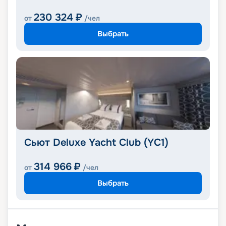
230 324
₽
от
/чел
Выбрать
Сьют Deluxe Yacht Club (YC1)
314 966
₽
от
/чел
Выбрать