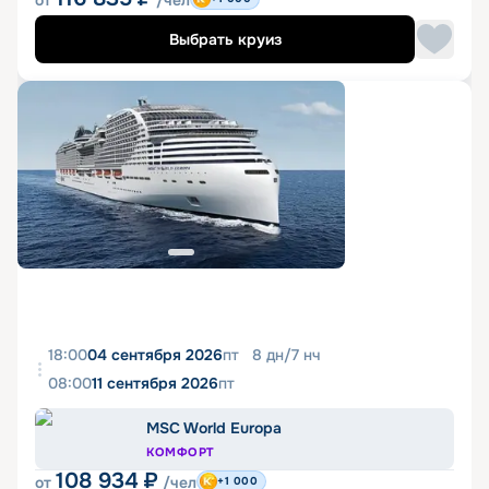
от
/чел
Выбрать круиз
18:00
04 сентября 2026
пт
8
дн
/
7
нч
08:00
11 сентября 2026
пт
MSC World Europa
КОМФОРТ
108 934
₽
от
/чел
+1 000