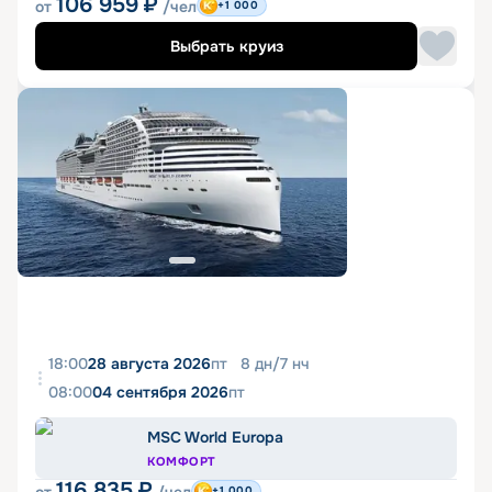
106 959
₽
от
/чел
+1 000
Выбрать круиз
18:00
28 августа 2026
пт
8
дн
/
7
нч
08:00
04 сентября 2026
пт
MSC World Europa
КОМФОРТ
116 835
₽
+1 000