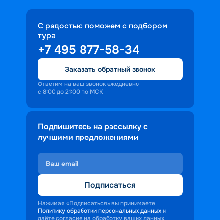
интересными портовыми городами 
Испании, Италии, Греции, Франции и 
С радостью поможем с подбором
других стран региона.
тура
+7 495 877-58-34
Заказать обратный звонок
Ответим на ваш звонок ежедневно
с 8:00 до 21:00 по МСК
Подпишитесь на рассылку с
лучшими предложениями
Подписаться
Нажимая «Подписаться» вы принимаете
Политику обработки персональных данных
и
даёте согласие на обработку ваших данных