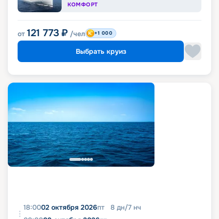
КОМФОРТ
121 773
₽
от
/чел
+1 000
Выбрать круиз
18:00
02 октября 2026
пт
8
дн
/
7
нч