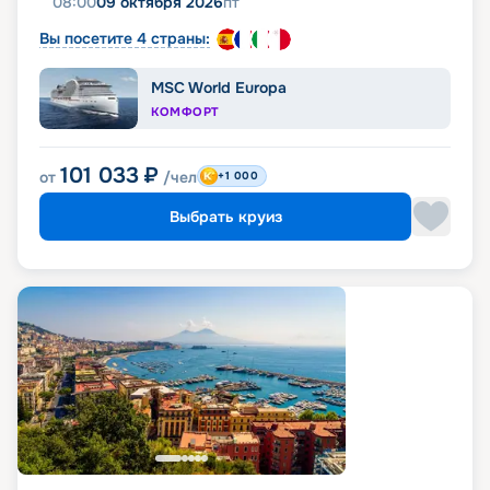
08:00
09 октября 2026
пт
Вы посетите 4 страны:
MSC World Europa
КОМФОРТ
101 033
₽
от
/чел
+1 000
Выбрать круиз