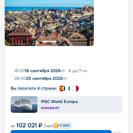
18:00
18 сентября 2026
пт
8
дн
/
7
нч
08:00
25 сентября 2026
пт
Вы посетите 4 страны:
MSC World Europa
КОМФОРТ
102 021
₽
от
/чел
+1 000