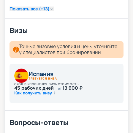
путевку на навигацию 2026 - 2027 г. не выходя из
дома. Для того чтобы воспользоваться нашими
Показать все (+13)
услугами, даже не нужно связываться с нашими
менеджерами.
Визы
Точные визовые условия и цены уточняйте
у специалистов при бронировании
Испания
ТРЕБУЕТСЯ ВИЗА
СРОК ВЫПОЛНЕНИЯ ВИЗЫ
СТОИМОСТЬ
45
рабочих дней
13 900
₽
от
Как получить визу
Вопросы-ответы