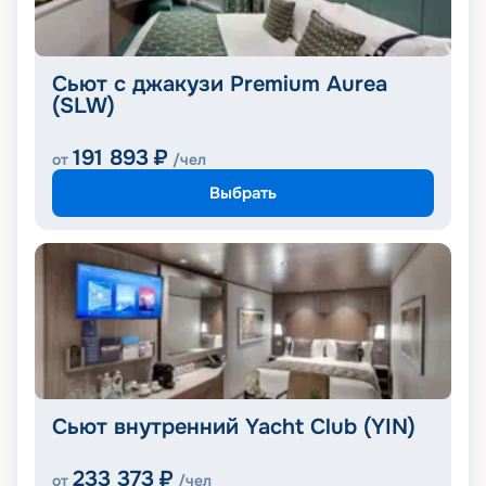
Сьют с джакузи Premium Aurea
(SLW)
191 893
₽
от
/чел
Выбрать
Сьют внутренний Yacht Club (YIN)
233 373
₽
от
/чел