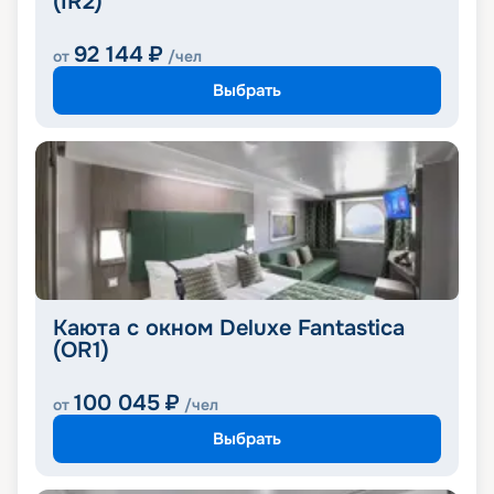
(IR2)
92 144
₽
от
/чел
Выбрать
Каюта с окном Deluxe Fantastica
(OR1)
100 045
₽
от
/чел
Выбрать