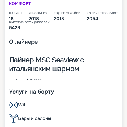
КОМФОРТ
ПАЛУБЫ
РЕНОВАЦИЯ
ГОД ПОСТРОЙКИ
КОЛИЧЕСТВО КАЮТ
18
2018
2018
2054
ВМЕСТИМОСТЬ (ЧЕЛОВЕК)
5429
О
лайнере
Лайнер MSC Seaview с
итальянским шармом
Лайнер MSC Seaview – это второе судно класса
Seaside, которое было построено в 2018 году
Услуги на борту
крупнейшим итальянским судостроителем
Fincantieri. В момент пуска на воду он стал 14-м
по величине круизным кораблем в мире. На 18-
Wifi
палубном лайнере находится 2 054 каюты разных
категорий. В них может разместиться 5 429
Бары и салоны
человек. Другие особенности MSC Seaview:
• ширина – 41 м;