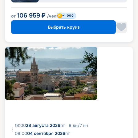
106 959
₽
от
/чел
+1 000
Выбрать круиз
18:00
28 августа 2026
пт
8
дн
/
7
нч
08:00
04 сентября 2026
пт