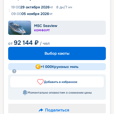
19:00
29 октября 2026
чт
8
дн
/
7
нч
09:00
05 ноября 2026
чт
MSC Seaview
КОМФОРТ
92 144
₽
от
/ чел
Выбор каюты
+
1 000
Круизных миль
Добавить в избранное
Моментально оповестим о снижении цены
Поделиться