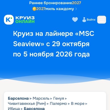
Раннее бронирование
2027
2027
миль каждому
Описание
Выбор кают
Маршрут и экск
Войти
Круиз на лайнере «MSC
Seaview» с 29 октября
по 5 ноября 2026 года
Барселона
Марсель
Генуя
Чивитавеккья (Рим)
Палермо
В море
Ибица
Барселона