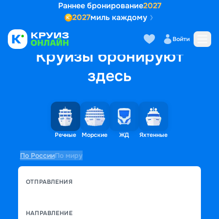
Раннее бронирование
2027
2027
миль каждому
Войти
Круизы бронируют
здесь
Речные
Морские
ЖД
Яхтенные
По России
По миру
ОТПРАВЛЕНИЯ
НАПРАВЛЕНИЕ