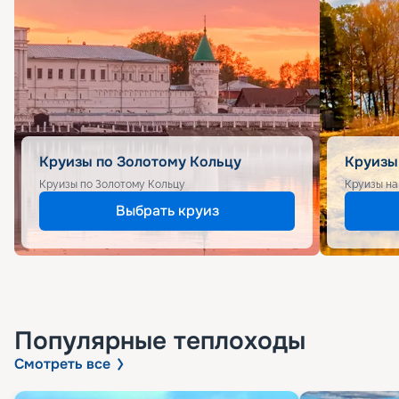
Круизы по Золотому Кольцу
Круизы
Круизы по Золотому Кольцу
Круизы на
Выбрать круиз
Популярные
теплоходы
Смотреть все