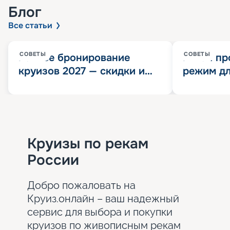
Блог
Все статьи
СОВЕТЫ
СОВЕТЫ
Раннее бронирование
Китай пр
круизов 2027 — скидки и
режим дл
розыгрыш 100 000
конца 202
Круизных миль
значит?
Круизы по рекам
России
Добро пожаловать на
Круиз.онлайн – ваш надежный
сервис для выбора и покупки
круизов по живописным рекам