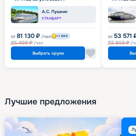
А.С. Пушкин
СТАНДАРТ
81 130
₽
53 571
от
/чел
от
+1 000
85 400
₽
55 803
₽
/чел
/ч
Выбрать круиз
Вы
Лучшие предложения