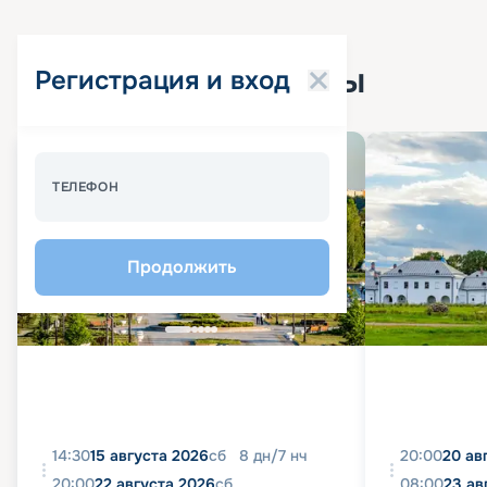
Популярные круизы
Регистрация и вход
Спецпредложение - 10%
ТЕЛЕФОН
Продолжить
14:30
15 августа 2026
сб
8
дн
/
7
нч
20:00
20 ав
20:00
22 августа 2026
сб
08:00
23 ав