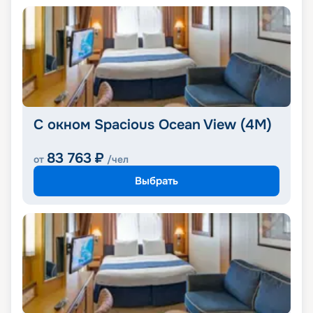
С окном Spacious Ocean View (4M)
83 763
₽
от
/чел
Выбрать