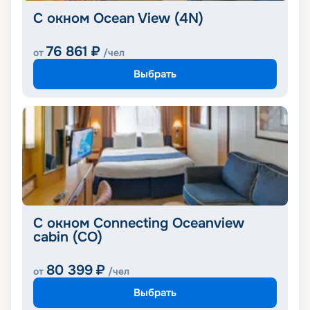
С окном Ocean View (4N)
76 861
₽
от
/чел
Выбрать
С окном Connecting Oceanview
cabin (CO)
80 399
₽
от
/чел
Выбрать