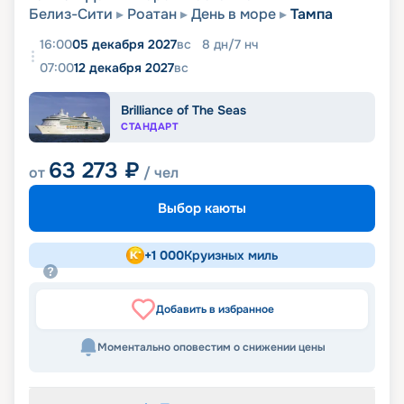
Белиз-Сити
Роатан
День в море
Тампа
16:00
05 декабря 2027
вс
8
дн
/
7
нч
07:00
12 декабря 2027
вс
Brilliance of The Seas
СТАНДАРТ
63 273
₽
от
/ чел
Выбор каюты
+
1 000
Круизных миль
Добавить в избранное
Моментально оповестим о снижении цены