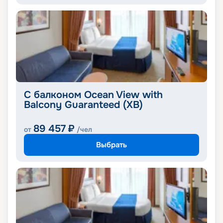
С балконом Ocean View with
Balcony Guaranteed (XB)
89 457
₽
от
/чел
Выбрать