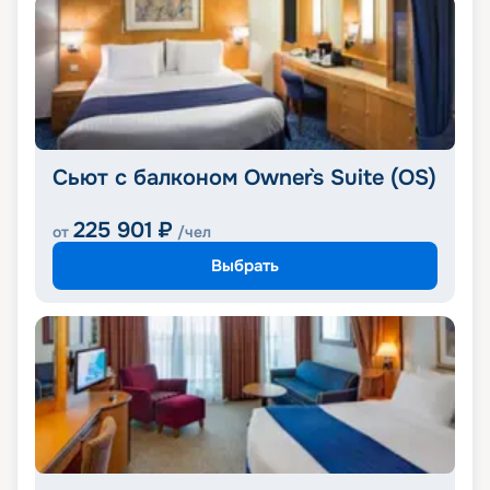
Cьют с балконом Owner`s Suite (OS)
225 901
₽
от
/чел
Выбрать