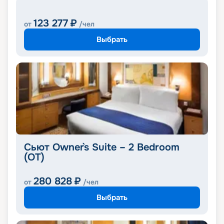
123 277
₽
от
/чел
Выбрать
Сьют Owner`s Suite – 2 Bedroom
(OT)
280 828
₽
от
/чел
Выбрать