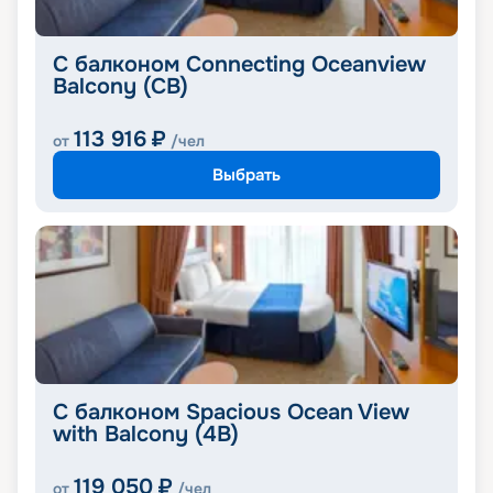
С балконом Connecting Oceanview
Balcony (CB)
113 916
₽
от
/чел
Выбрать
С балконом Spacious Ocean View
with Balcony (4B)
119 050
₽
от
/чел