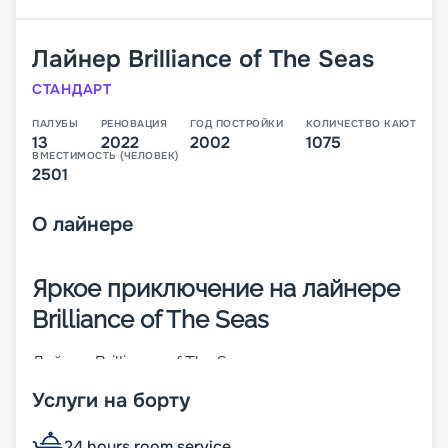
Лайнер
Brilliance of The Seas
СТАНДАРТ
ПАЛУБЫ
РЕНОВАЦИЯ
ГОД ПОСТРОЙКИ
КОЛИЧЕСТВО КАЮТ
13
2022
2002
1075
ВМЕСТИМОСТЬ (ЧЕЛОВЕК)
2501
О
лайнере
Яркое приключение на лайнере
Brilliance of The Seas
Лайнер Brilliance of The Seas – это судно класса
Radiance-class, построенное в 2002 году и
Услуги на борту
прошедшее реновацию в 2018-м. Теплоход готов
принять на свой 13-палубный борт 2501
пассажира, которые могут разместиться в 1050
24 hours room service