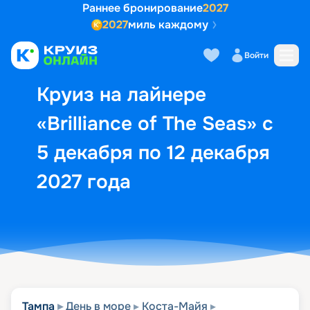
Раннее бронирование
2027
2027
миль каждому
Описание
Выбор кают
Маршрут и экск
Войти
Круиз на лайнере
«Brilliance of The Seas» с
5 декабря по 12 декабря
2027 года
Тампа
День в море
Коста-Майя