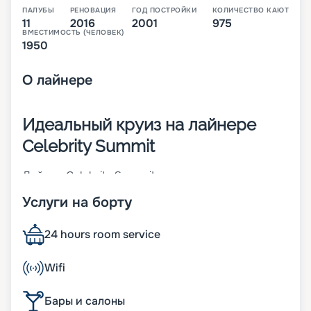
ПАЛУБЫ
РЕНОВАЦИЯ
ГОД ПОСТРОЙКИ
КОЛИЧЕСТВО КАЮТ
11
2016
2001
975
ВМЕСТИМОСТЬ (ЧЕЛОВЕК)
1950
О
лайнере
Идеальный круиз на лайнере
Celebrity Summit
Лайнер Celebrity Summit – это судно класса
Millennium Class, которое было построено в 2001
Услуги на борту
году и прошло реновацию в 2016 году. Судно с
водоизмещением 91 000 тонн развивает
максимальную скорость 24 узла. На 11-палубном
24 hours room service
корабле располагается 1079 кают, в которых
могут разместиться 2158 пассажиров. На борту
Wifi
гостей ожидает:
• стильный интерьер в современных каютах;
Бары и салоны
• хорошо продуманная система развлечений;