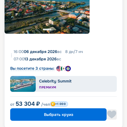
16:00
06 декабря 2026
вс
8
дн
/
7
нч
07:00
13 декабря 2026
вс
Вы посетите 3 страны:
Celebrity Summit
ПРЕМИУМ
53 304
₽
от
/чел
+1 000
Выбрать круиз