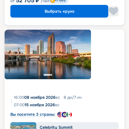
52 705
₽
от
/чел
+1 000
Выбрать круиз
16:00
08 ноября 2026
вс
8
дн
/
7
нч
07:00
15 ноября 2026
вс
Вы посетите 3 страны:
Celebrity Summit