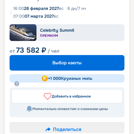
16:00
28 февраля 2027
вс
8
дн
/
7
нч
07:00
07 марта 2027
вс
Celebrity Summit
ПРЕМИУМ
73 582
₽
от
/ чел
Выбор каюты
+
1 000
Круизных миль
Добавить в избранное
Моментально оповестим о снижении цены
Поделиться