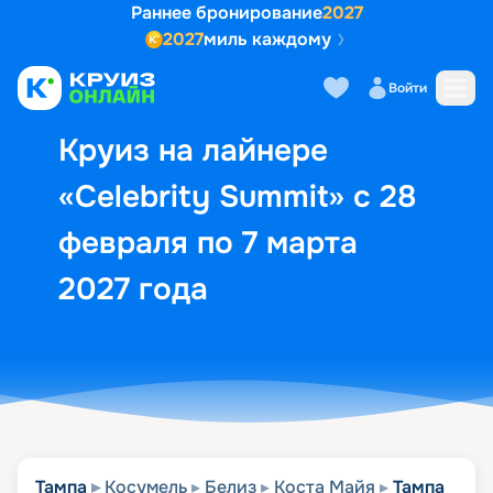
Раннее бронирование
2027
2027
миль каждому
Описание
Выбор кают
Маршрут и экск
Войти
Круиз на лайнере
«Celebrity Summit» с 28
февраля по 7 марта
2027 года
Тампа
Косумель
Белиз
Коста Майя
Тампа