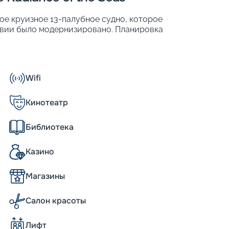
ное круизное 13-палубное судно, которое
ствии было модернизировано. Планировка
ных категорий, в которых размещаются 2
рабля:
Wifi
Кинотеатр
Библиотека
водоизмещением более 90 тысяч тонн. Его
Казино
. Такие внушительные размеры и солидное
 более тысячи кают, разнообразные
Магазины
метить и другие характеристики, такие
естительность до 2 500 человек.
ом или без него.
Салон красоты
Лифт