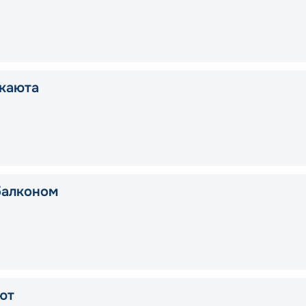
каюта
балконом
ют