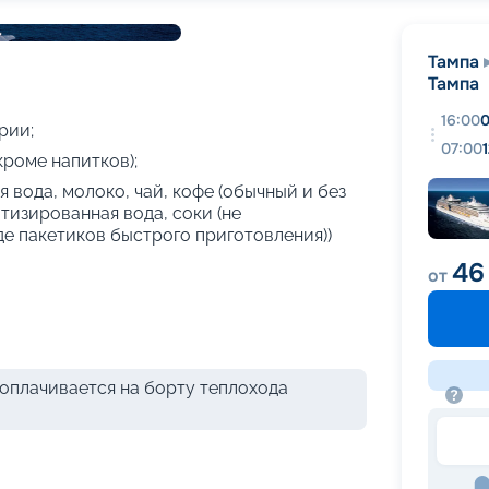
+
17
фотографий
Тампа
Тампа
16:00
0
рии;
07:00
кроме напитков);
 вода, молоко, чай, кофе (обычный и без
атизированная вода, соки (не
де пакетиков быстрого приготовления))
46
от
оплачивается на борту теплохода