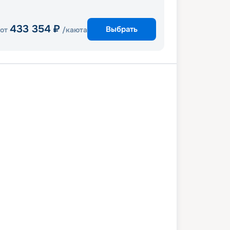
433 354
₽
Выбрать
от
/каюта
Косумель
Роатан
Коста Майя
5 декабря 2026
сб
8
дн
/
7
нч
12 декабря 2026
сб
Radiance of the Seas
КОМФОРТ
 980
₽
/ чел
Выбор каюты