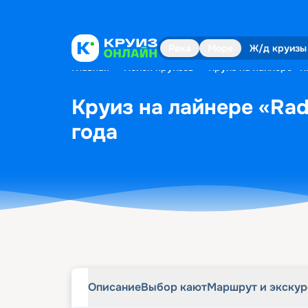
Описание
Выбор кают
Маршрут и экску
Река
Море
Ж/д круизы
Главная
•
Поиск круизов
•
Круиз на лайнере «Ra
Круиз на лайнере «Radi
года
Описание
Выбор кают
Маршрут и экску