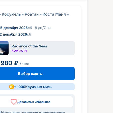
Косумель
Роатан
Коста Майя
5 декабря 2026
сб
8
дн
/
7
нч
12 декабря 2026
сб
Radiance of the Seas
КОМФОРТ
 980
₽
/ чел
Выбор каюты
+
1 000
Круизных миль
Добавить в избранное
Моментально оповестим о снижении цены