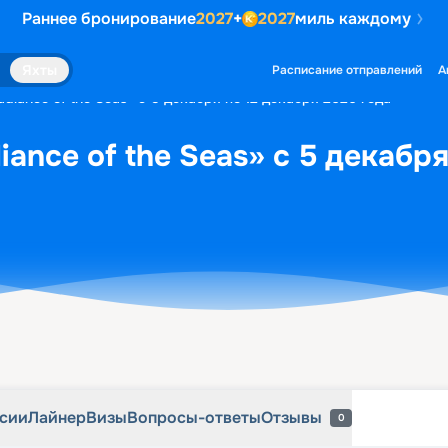
Раннее бронирование
2027
+
2027
миль каждому
рсии
Лайнер
Визы
Вопросы-ответы
Отзывы
0
Яхты
Расписание отправлений
А
diance of the Seas» с 5 декабря по 12 декабря 2026 года
ance of the Seas» с 5 декабря
рсии
Лайнер
Визы
Вопросы-ответы
Отзывы
0