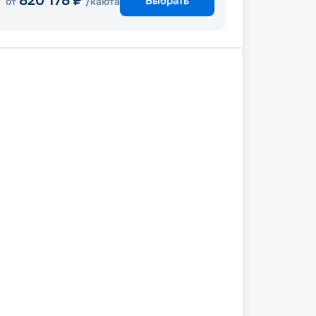
820 178
₽
Выбрать
от
/каюта
Ки-Уэст
Бимини
Нассау
Тампа
5 ноября 2026
вс
8
дн
/
7
нч
22 ноября 2026
вс
Celebrity Summit
ПРЕМИУМ
 513
₽
/ чел
Выбор каюты
+
1 000
Круизных миль