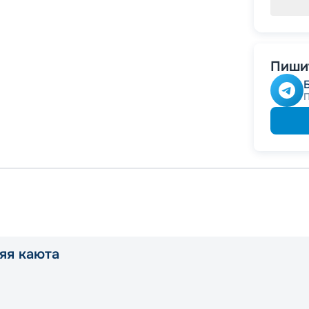
Пишит
яя каюта