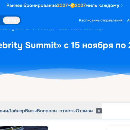
Раннее бронирование
2027
+
2027
миль каждому
рсии
Лайнер
Визы
Вопросы-ответы
Отзывы
0
Яхты
Расписание отправлений
А
lebrity Summit» с 15 ноября по 22 ноября 2026 года
brity Summit» с 15 ноября по
рсии
Лайнер
Визы
Вопросы-ответы
Отзывы
0