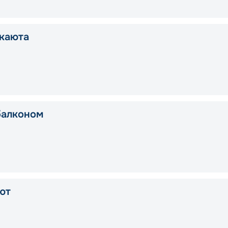
каюта
балконом
ют