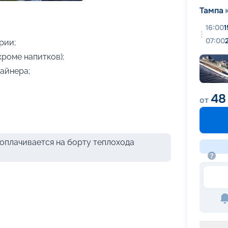
+
10
фотографий
Тампа
16:00
1
07:00
рии;
кроме напитков);
айнера;
48
от
оплачивается на борту теплохода