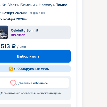
Ки-Уэст
Бимини
Нассау
Тампа
5 ноября 2026
вс
8
дн
/
7
нч
22 ноября 2026
вс
Celebrity Summit
ПРЕМИУМ
 513
₽
/ чел
Выбор каюты
+
1 000
Круизных миль
Добавить в избранное
Моментально оповестим о снижении цены