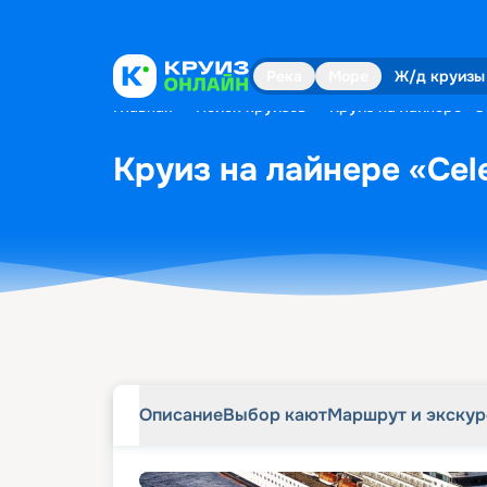
Описание
Выбор кают
Маршрут и экску
Река
Море
Ж/д круизы
Главная
•
Поиск круизов
•
Круиз на лайнере «Ce
Круиз на лайнере «Cele
Описание
Выбор кают
Маршрут и экску