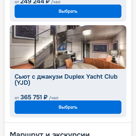
249 244
₽
от
/чел
Выбрать
Сьют с джакузи Duplex Yacht Club
(YJD)
365 751
₽
от
/чел
Выбрать
Маршрут и экскурсии