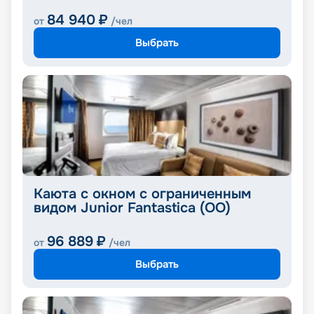
84 940
₽
от
/чел
Выбрать
Каюта с окном с ограниченным
видом Junior Fantastica (OO)
96 889
₽
от
/чел
Выбрать