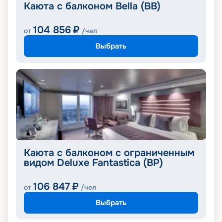
Каюта с балконом Bella (BB)
104 856
₽
от
/чел
Выбрать
Каюта с балконом c ограниченным
видом Deluxe Fantastica (BP)
106 847
₽
от
/чел
Выбрать