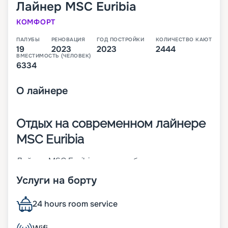
Лайнер
MSC Euribia
КОМФОРТ
ПАЛУБЫ
РЕНОВАЦИЯ
ГОД ПОСТРОЙКИ
КОЛИЧЕСТВО КАЮТ
19
2023
2023
2444
ВМЕСТИМОСТЬ (ЧЕЛОВЕК)
6334
О
лайнере
Отдых на современном лайнере
MSC Euribia
Лайнер MSC Euribia – 19-палубное современное
судно, которое работает на СПГ (сжиженном
Услуги на борту
природном газе). Оно было построено в 2023
году. Дизайн выбран в ходе мирового конкурса.
На корабле может находиться до 6 334 человек.
24 hours room service
Другие его характеристики:
• ширина – 43 м;