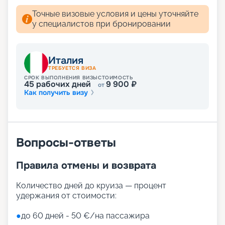
Погрузитесь в морскую атмосферу и
насладитесь уникальным путешествием на MSC
Точные визовые условия и цены уточняйте
Euribia.
у специалистов при бронировании
Италия
ТРЕБУЕТСЯ ВИЗА
СРОК ВЫПОЛНЕНИЯ ВИЗЫ
СТОИМОСТЬ
45
рабочих дней
9 900
₽
от
Как получить визу
Вопросы-ответы
Правила отмены и возврата
Количество дней до круиза — процент
удержания от стоимости:
●
до 60 дней - 50 €/на пассажира