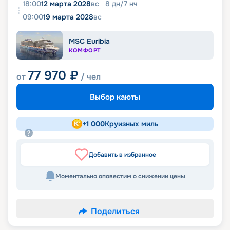
18:00
12 марта 2028
вс
8
дн
/
7
нч
09:00
19 марта 2028
вс
MSC Euribia
КОМФОРТ
77 970
₽
от
/ чел
Выбор каюты
+
1 000
Круизных миль
Добавить в избранное
Моментально оповестим о снижении цены
Поделиться