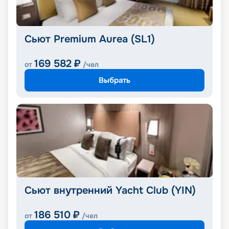
Сьют Premium Aurea (SL1)
169 582
₽
от
/чел
Выбрать
Сьют внутренний Yacht Club (YIN)
186 510
₽
от
/чел