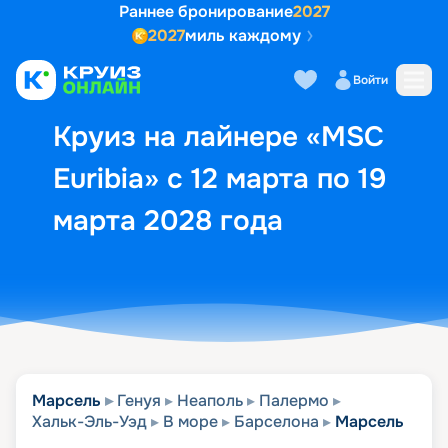
Раннее бронирование
2027
2027
миль каждому
Описание
Выбор кают
Маршрут и экск
Войти
Круиз на лайнере «MSC
Euribia» с 12 марта по 19
марта 2028 года
Марсель
Генуя
Неаполь
Палермо
Хальк-Эль-Уэд
В море
Барселона
Марсель