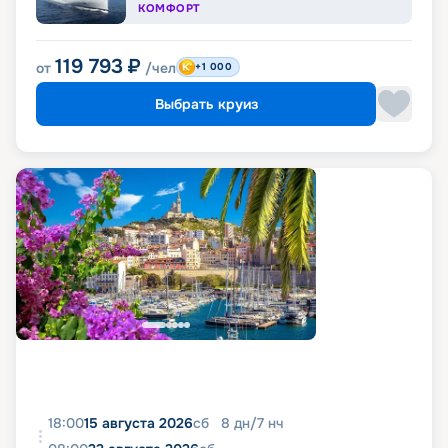
КОМФОРТ
119 793
₽
от
/чел
+1 000
Выбрать круиз
18:00
15 августа 2026
сб
8
дн
/
7
нч