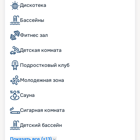
и музыкантов, которые здесь проходят каждый
Дискотека
вечер. В аквапарках смогут повеселиться как
взрослые, так и дети. Для тех, кто предпочитает
подвижный и даже экстремальный отдых, на
Бассейны
борту корабля есть две линии канатной дороги.
Фитнес зал
Путешествуйте с
«Круиз.онлайн»
Детская комната
Чтобы отправиться в путешествие на лайнере
Подростковый клуб
MSC Seaview, обращайтесь к сервису
бронирования круизов «Круиз.онлайн». У нас вы
Молодежная зона
сможете в режиме онлайн приобрести путевку,
которая может ответить всем вашим
пожеланиям. Кроме того, при раннем
Сауна
бронировании вам удастся сэкономить
средства, не теряя при этом в качестве.
Сигарная комната
Заходите на наш сайт, изучайте описание,
расписание, схемы, план и маршруты лайнера.
Детский бассейн
Читайте отзывы, узнавайте цену и покупайте
путевку на навигацию 2026 - 2027 г. не выходя из
дома. Для того чтобы воспользоваться нашими
Показать все (+13)