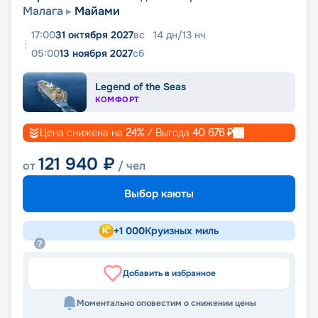
Малага
Майами
17:00
31 октября 2027
вс
14
дн
/
13
нч
05:00
13 ноября 2027
сб
Legend of the Seas
КОМФОРТ
Цена снижена на
24
%
/ Выгода
40 676
₽
121 940
₽
от
/ чел
Выбор каюты
+
1 000
Круизных миль
Добавить в избранное
Моментально оповестим о снижении цены