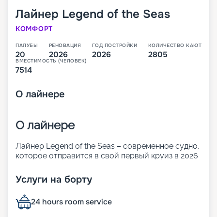
Лайнер
Legend of the Seas
КОМФОРТ
ПАЛУБЫ
РЕНОВАЦИЯ
ГОД ПОСТРОЙКИ
КОЛИЧЕСТВО КАЮТ
20
2026
2026
2805
ВМЕСТИМОСТЬ (ЧЕЛОВЕК)
7514
О
лайнере
О лайнере
Лайнер Legend of the Seas – современное судно,
которое отправится в свой первый круиз в 2026
году. Оно относится к новому классу. Icon
превышает по размерам и показателям
Услуги на борту
комфорта корабли Oasis. 20 палуб лайнера
готовы предложить огромное количество
24 hours room service
ресторанов и баров, развлечений для взрослых
и детей, а также комфортабельные каюты разных