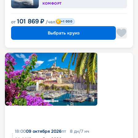
КОМФОРТ
101 869
₽
от
/чел
+1 000
Выбрать круиз
18:00
09 октября 2026
пт
8
дн
/
7
нч