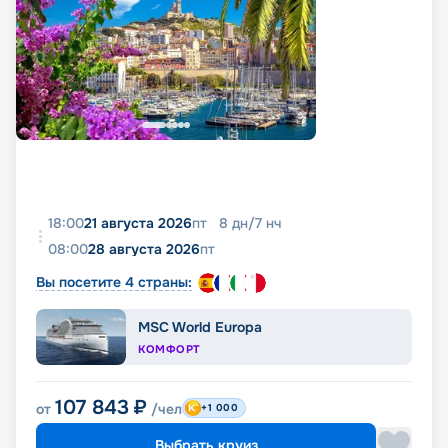
18:00
21 августа 2026
пт
8
дн
/
7
нч
08:00
28 августа 2026
пт
Вы посетите 4 страны:
MSC World Europa
КОМФОРТ
107 843
₽
от
/чел
+1 000
Выбрать круиз