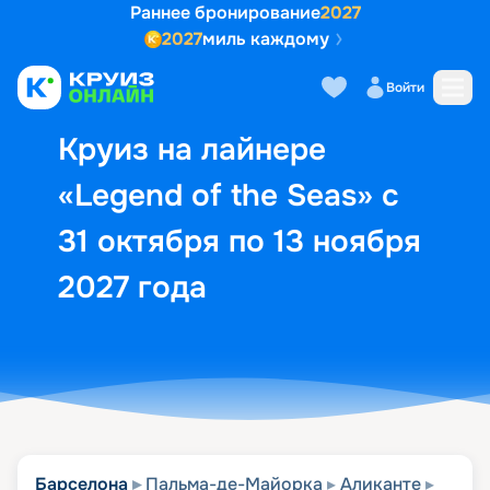
Раннее бронирование
2027
2027
миль каждому
Описание
Выбор кают
Маршрут и экск
Войти
Круиз на лайнере
«Legend of the Seas» с
31 октября по 13 ноября
2027 года
Барселона
Пальма-де-Майорка
Аликанте