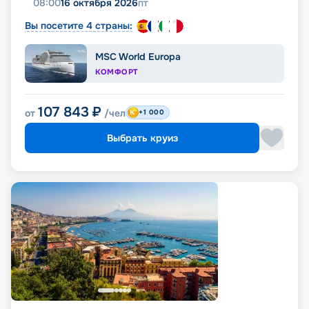
08:00
16 октября 2026
пт
Вы посетите 4 страны:
MSC World Europa
КОМФОРТ
107 843
₽
от
/чел
+1 000
Выбрать круиз