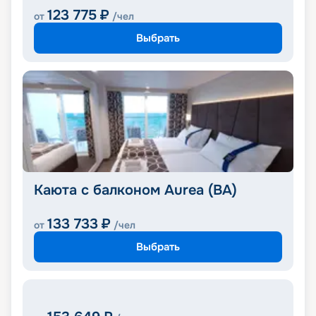
123 775
₽
от
/чел
Выбрать
Каюта с балконом Aurea (BA)
133 733
₽
от
/чел
Выбрать