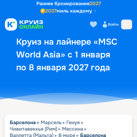
Раннее бронирование
2027
2027
миль каждому
Описание
Выбор кают
Маршрут и экск
Войти
Круиз на лайнере «MSC
World Asia» с 1 января
по 8 января 2027 года
Барселона
Марсель
Генуя
Чивитавеккья (Рим)
Мессина
Валлетта (Мальта)
В море
Барселона