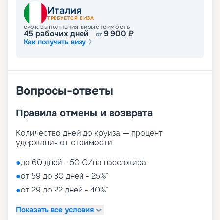
Развлечения на лайнере
Италия
ТРЕБУЕТСЯ ВИЗА
СРОК ВЫПОЛНЕНИЯ ВИЗЫ
СТОИМОСТЬ
45
рабочих дней
9 900
₽
от
Как получить визу
Лайнер предлагает огромное разнообразие
развлечений, от раслебления в спа-зонах до
активных спортивных игр.
На выбор представлены такие пространства:
Zen District (оздоровительный и
Вопросы-ответы
релаксационный комплекс только для взрослых)
Family District (с 10 детскими площадками/
Правила отмены и возврата
бассейнами, клубами, игровыми зонами)
Family Sundeck (зона для загара, подходящая
для детей)
Количество дней до круиза — процент
Aquapark (с открытыми игровыми
удержания от стоимости:
площадками, бассейнами-лягушатниками,
водными пушками, 3 водными горками с
●
до 60 дней - 50 €/на пассажира
эффектами виртуальной реальности)
●
от 59 до 30 дней - 25%*
мини-гольф и теннис
●
от 29 до 22 дней - 40%*
7 бассейнов
11 джакузи
Показать все условия
детский внутренний комплекс,