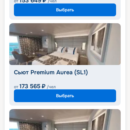
153 649
₽
от
/чел
Выбрать
Сьют Premium Aurea (SL1)
173 565
₽
от
/чел
Выбрать