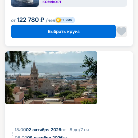
КОМФОРТ
122 780
₽
от
/чел
+1 000
Выбрать круиз
18:00
02 октября 2026
пт
8
дн
/
7
нч
08:00
09 октября 2026
пт