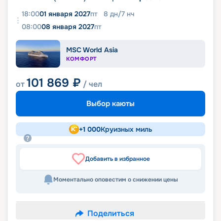
18:00
01 января 2027
пт
8
дн
/
7
нч
08:00
08 января 2027
пт
MSC World Asia
КОМФОРТ
101 869
₽
от
/ чел
Выбор каюты
+
1 000
Круизных миль
Добавить в избранное
Моментально оповестим о снижении цены
Поделиться