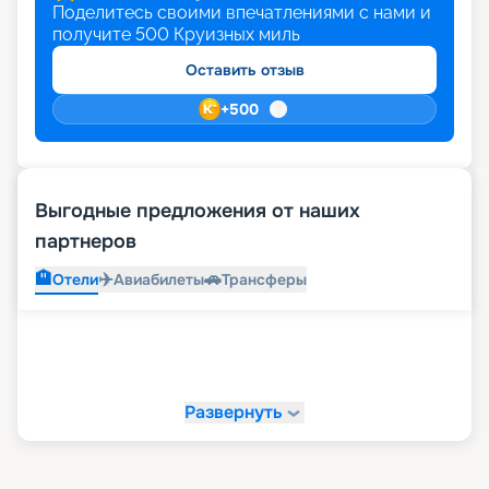
Поделитесь своими впечатлениями с нами и
получите
500
Круизных миль
Оставить отзыв
+
500
Выгодные предложения от наших
партнеров
🏨
✈️
🚗
Отели
Авиабилеты
Трансферы
Развернуть