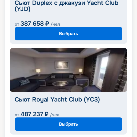
Сьют Duplex с джакузи Yacht Club
(YJD)
387 658
₽
от
/чел
Выбрать
Сьют Royal Yacht Club (YC3)
487 237
₽
от
/чел
Выбрать