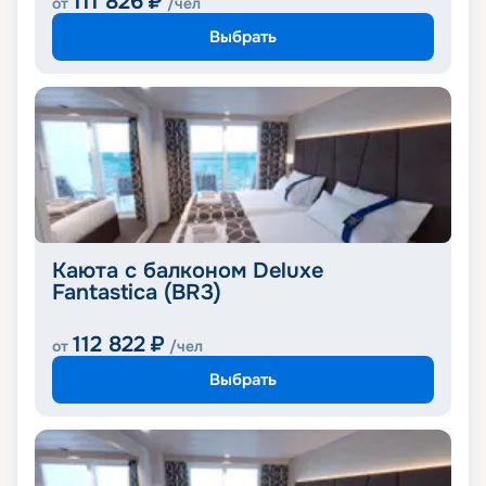
111 826
₽
от
/чел
Выбрать
Каюта с балконом Deluxe
Fantastica (BR3)
112 822
₽
от
/чел
Выбрать