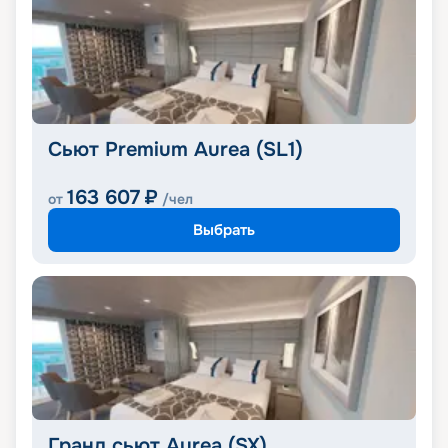
Сьют Premium Aurea (SL1)
163 607
₽
от
/чел
Выбрать
Гранд сьют Aurea (SX)