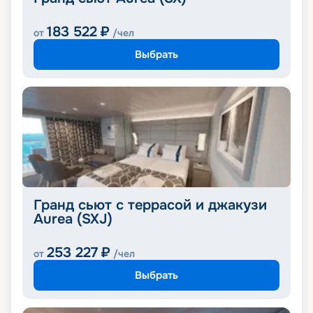
183 522
₽
от
/чел
Выбрать
Гранд сьют с террасой и джакузи
Aurea (SXJ)
253 227
₽
от
/чел
Выбрать