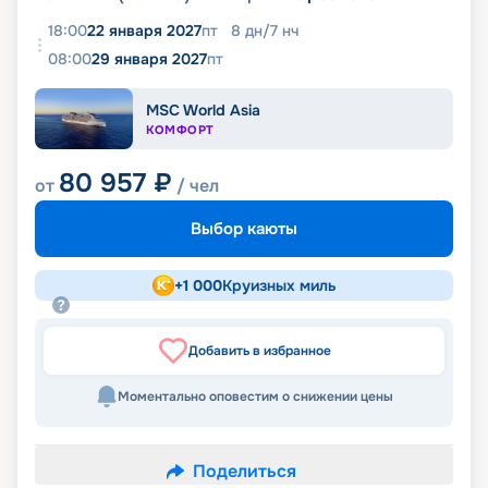
18:00
22 января 2027
пт
8
дн
/
7
нч
08:00
29 января 2027
пт
MSC World Asia
КОМФОРТ
80 957
₽
от
/ чел
Выбор каюты
+
1 000
Круизных миль
Добавить в избранное
Моментально оповестим о снижении цены
Поделиться