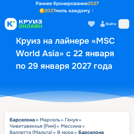
Раннее бронирование
2027
2027
миль каждому
Описание
Выбор кают
Маршрут и экск
Войти
Круиз на лайнере «MSC
World Asia» с 22 января
по 29 января 2027 года
Барселона
Марсель
Генуя
Чивитавеккья (Рим)
Мессина
Валлетта (Мальта)
В море
Барселона