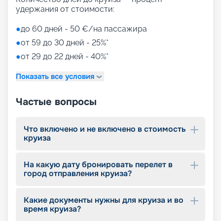
Aquapark (с открытыми игровыми
удержания от стоимости:
площадками, бассейнами-лягушатниками,
водными пушками, 3 водными горками с
●
до 60 дней - 50 €/на пассажира
эффектами виртуальной реальности)
●
от 59 до 30 дней - 25%*
мини-гольф и теннис
●
от 29 до 22 дней - 40%*
7 бассейнов
11 джакузи
Показать все условия
детский внутренний комплекс,
спроектированный Lego & Chicco
Частые вопросы
Что включено и не включено в стоимость
круиза
На какую дату бронировать перелет в
город отправления круиза?
Какие документы нужны для круиза и во
время круиза?