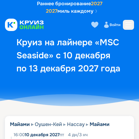
Раннее бронирование
2027
2027
миль каждому
Описание
Выбор кают
Маршрут и экск
Войти
Круиз на лайнере «MSC
Seaside» с 10 декабря
по 13 декабря 2027 года
Майами
Оушен-Кей
Нассау
Майами
16:00
10 декабря 2027
пт
4
дн
/
3
нч