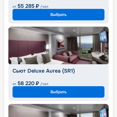
55 285
₽
от
/чел
Выбрать
Сьют Deluxe Aurea (SR1)
58 220
₽
от
/чел
Выбрать