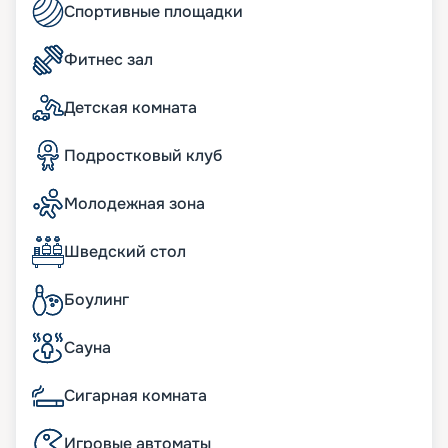
Спортивные площадки
маршрут и покупайте для себя подходящий
вариант круиза в 2026 - 2027 годах. Ждем вас на
борту корабля!
Фитнес зал
Детская комната
Подростковый клуб
Молодежная зона
Шведский стол
Боулинг
Сауна
Сигарная комната
Игровые автоматы