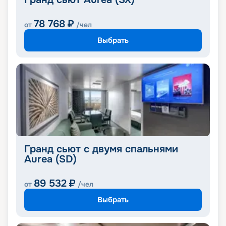
78 768
₽
от
/чел
Выбрать
Гранд сьют с двумя спальнями
Aurea (SD)
89 532
₽
от
/чел
Выбрать