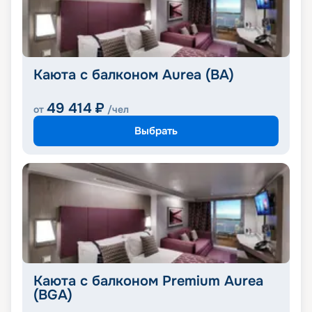
Каюта с балконом Aurea (BA)
49 414
₽
от
/чел
Выбрать
Каюта с балконом Premium Aurea
(BGA)