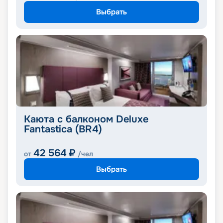
Выбрать
Каюта с балконом Deluxe
Fantastica (BR4)
42 564
₽
от
/чел
Выбрать