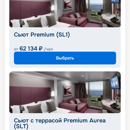
Сьют Premium (SL1)
62 134
₽
от
/чел
Выбрать
Сьют с террасой Premium Aurea
(SLT)