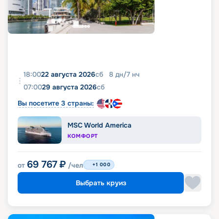
18:00
22 августа 2026
сб
8
дн
/
7
нч
07:00
29 августа 2026
сб
Вы посетите 3 страны:
MSC World America
КОМФОРТ
69 767
₽
от
/чел
+1 000
Выбрать круиз