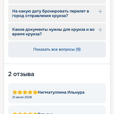
На какую дату бронировать перелет в
город отправления круиза?
Какие документы нужны для круиза и во
время круиза?
Показать все вопросы (9)
2
отзыва
Нигматуллина Ильнура
21 июля 2026