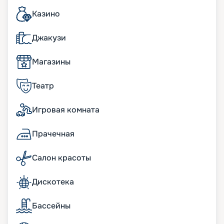
на открытую палубу. Также особенностью этого
Казино
корабля является большой променад длиной 323
метра. Он проходит по всему судну и находится
близко к уровню воды. На этом участке можно
Джакузи
найти развлечения на любой вкус: перекусить,
пройтись по магазинам или даже принять
Магазины
солнечную ванну на одном из шезлонгов. Также
на лайнере расположен большой и
Театр
интерактивный аквапарк на открытом воздухе,
который порадует не только детей, но и их
родителей.
Игровая комната
Путешествие с «Круиз.онлайн»
Прачечная
Наш сервис бронирования круизов предлагает
Салон красоты
приобрести путевку в путешествие вашей мечты
через наш сайт всего лишь в пару кликов. Вы
можете воспользоваться всеми
Дискотека
преимуществами раннего бронирования и уже
сейчас оплатить путевку в круиз. Изучайте
Бассейны
расписание, описание, план и схему лайнера.
Читайте отзывы, смотрите фото, узнавайте цену,