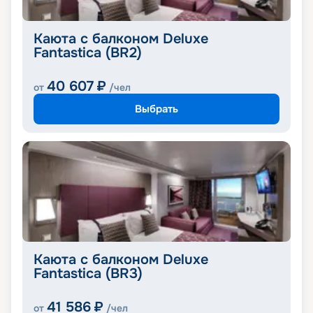
Каюта с балконом Deluxe
Fantastica (BR2)
40 607
₽
от
/чел
Выбрать
Каюта с балконом Deluxe
Fantastica (BR3)
41 586
₽
от
/чел