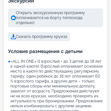
Экскурсии
Открыть экскурсионную программу
(оплачивается на борту теплохода
отдельно)
Скачать программу круиза
Условия размещения с детьми
●
«АLL IN ONE» (1 взрослый + до 3 детей до 18 лет
в одной каюте): Взрослый оплачивает основное
место в каюте по действующему регулярному
тарифу, один ребенок до 18 лет оплачивает 60
% взрослого тарифа, а другие дети – только
портовые сборы или минимальную доплату,
зависит от возраста. Предложения действуют
не на всех круизах, необходимо проверять их
актуальность при бронировании. Предложение
нельзя комбинировать с другими акциями,
специальными предложениями или