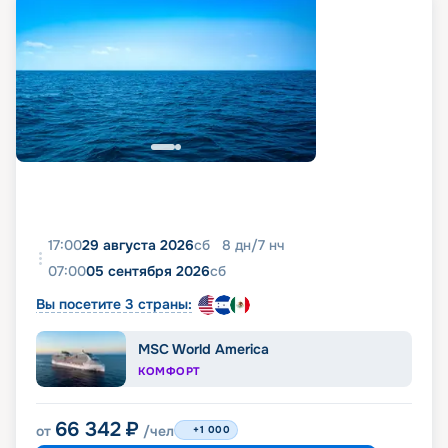
17:00
29 августа 2026
сб
8
дн
/
7
нч
07:00
05 сентября 2026
сб
Вы посетите 3 страны:
MSC World America
КОМФОРТ
66 342
₽
от
/чел
+1 000