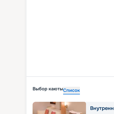
Выбор каюты
Список
Внутренн