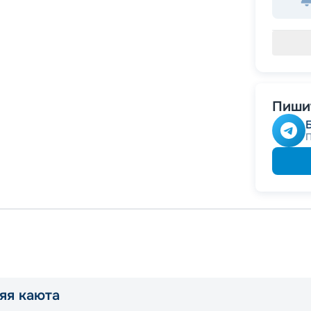
Пишит
яя каюта