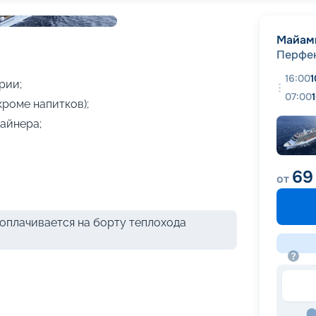
+
10
фотографий
Майам
Перфек
16:00
1
рии;
07:00
кроме напитков);
айнера;
69
от
оплачивается на борту теплохода