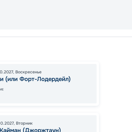
Майам
Перфек
16:00
1
10.2027
,
Воскресенье
и (или Форт-Лодердейл)
07:00
ИЕ
69
от
10.2027
,
Вторник
 Кайман (Джоржтаун)