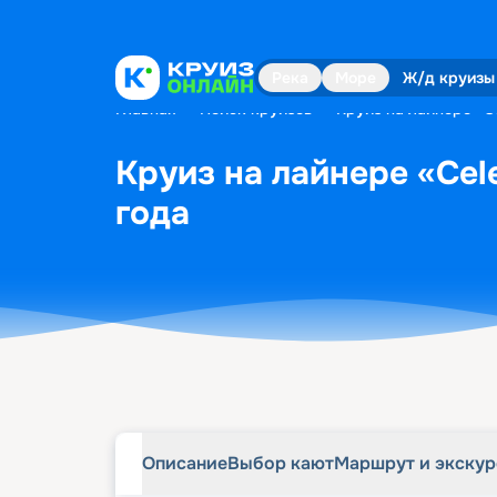
Описание
Выбор кают
Маршрут и экску
Река
Море
Ж/д круизы
Главная
•
Поиск круизов
•
Круиз на лайнере «Ce
Круиз на лайнере «Cele
года
Описание
Выбор кают
Маршрут и экску