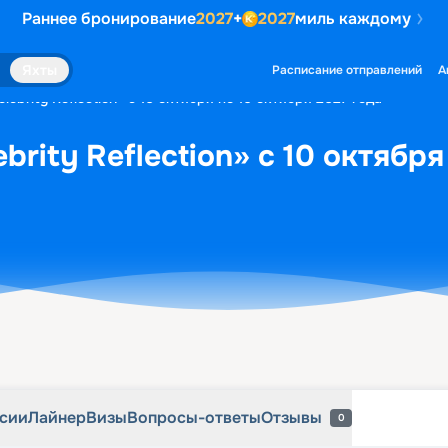
Раннее бронирование
2027
+
2027
миль каждому
рсии
Лайнер
Визы
Вопросы-ответы
Отзывы
0
Яхты
Расписание отправлений
А
lebrity Reflection» с 10 октября по 16 октября 2027 года
brity Reflection» с 10 октября
рсии
Лайнер
Визы
Вопросы-ответы
Отзывы
0