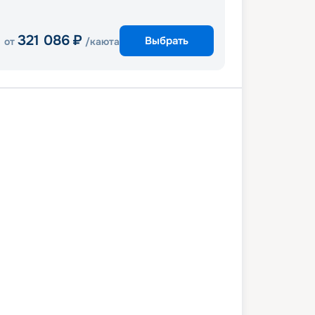
321 086
₽
Выбрать
от
/каюта
и
Гранд Кайман
Косумель
т Дей КоКоКай
Майами
0 октября 2027
вс
7
дн
/
6
нч
16 октября 2027
сб
Celebrity Reflection
ПРЕМИУМ
 433
₽
/ чел
Выбор каюты