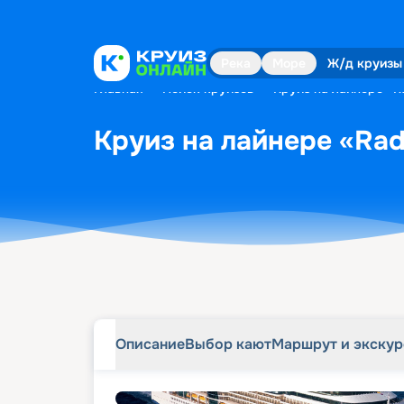
Описание
Выбор кают
Маршрут и экску
Река
Море
Ж/д круизы
Главная
•
Поиск круизов
•
Круиз на лайнере «Ra
Круиз на лайнере «Radi
Описание
Выбор кают
Маршрут и экску