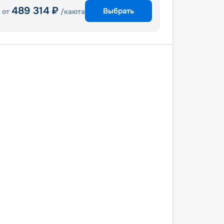
489 314
₽
Выбрать
от
/каюта
Роатан
Коста Майя
Косумель
Кайман
Тампа
5 апреля 2027
вс
9
дн
/
8
нч
03 мая 2027
пн
Radiance of the Seas
КОМФОРТ
 602
₽
/ чел
Выбор каюты
+
1 000
Круизных миль