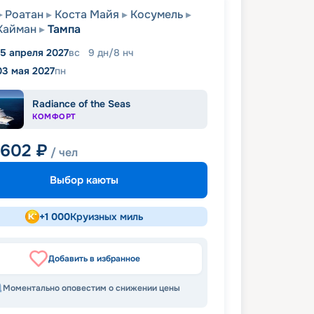
Роатан
Коста Майя
Косумель
Кайман
Тампа
5 апреля 2027
вс
9
дн
/
8
нч
03 мая 2027
пн
Radiance of the Seas
КОМФОРТ
 602
₽
/ чел
Выбор каюты
+
1 000
Круизных миль
Добавить в избранное
Моментально оповестим о снижении цены