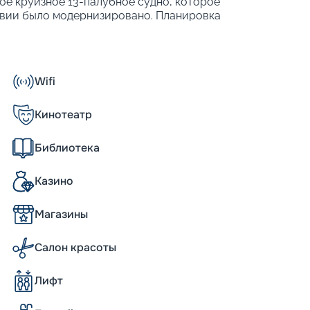
ное круизное 13-палубное судно, которое
ствии было модернизировано. Планировка
ных категорий, в которых размещаются 2
рабля:
Wifi
Кинотеатр
Библиотека
водоизмещением более 90 тысяч тонн. Его
Казино
. Такие внушительные размеры и солидное
 более тысячи кают, разнообразные
Магазины
метить и другие характеристики, такие
естительность до 2 500 человек.
ом или без него.
Салон красоты
Лифт
eas несколько уступает по размерам новым