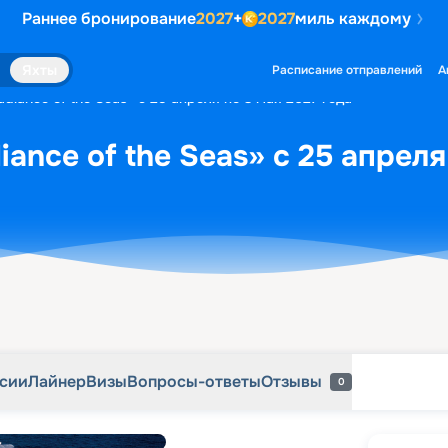
Раннее бронирование
2027
+
2027
миль каждому
рсии
Лайнер
Визы
Вопросы-ответы
Отзывы
0
Яхты
Расписание отправлений
А
diance of the Seas» с 25 апреля по 3 мая 2027 года
ance of the Seas» с 25 апреля
рсии
Лайнер
Визы
Вопросы-ответы
Отзывы
0