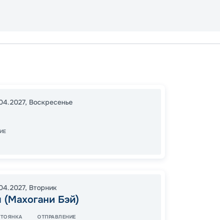
Тампа
Гранд 
16:00
2
04.2027
,
Воскресенье
07:00
ИЕ
57
от
.04.2027
,
Вторник
 (Махогани Бэй)
СТОЯНКА
ОТПРАВЛЕНИЕ