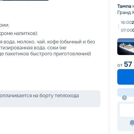
+
17
фотографий
Тампа
Гранд 
16:00
2
рии;
07:00
кроме напитков);
 вода, молоко, чай, кофе (обычный и без
атизированная вода, соки (не
де пакетиков быстрого приготовления))
57
от
оплачивается на борту теплохода