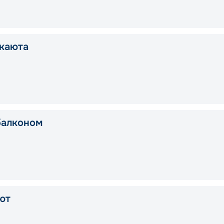
каюта
балконом
ют