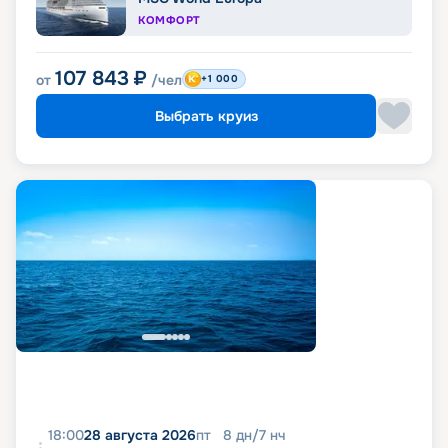
КОМФОРТ
107 843
₽
от
/чел
+1 000
Выбрать круиз
18:00
28 августа 2026
пт
8
дн
/
7
нч