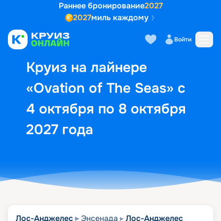
Раннее бронирование
2027
2027
миль каждому
Описание
Выбор кают
Маршрут и экск
Войти
Круиз на лайнере
«Ovation of The Seas» с
4 октября по 8 октября
2027 года
Лос-Анджелес
Энсенада
Лос-Анджелес