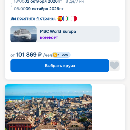
18:00
02 октября 2026
пт
8
дн
/
7
нч
08:00
09 октября 2026
пт
Вы посетите 4 страны:
MSC World Europa
КОМФОРТ
101 869
₽
от
/чел
+1 000
Выбрать круиз