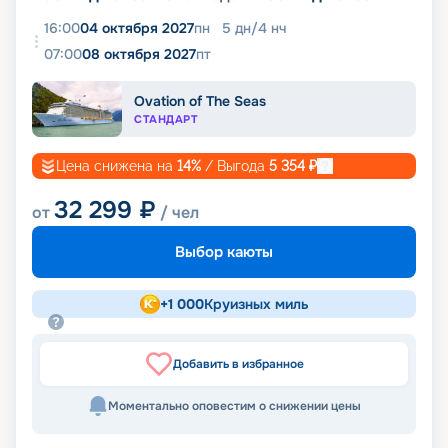
16:00
04 октября 2027
пн
5
дн
/
4
нч
07:00
08 октября 2027
пт
Ovation of The Seas
СТАНДАРТ
Цена снижена на
14
%
/ Выгода
5 354
₽
32 299
₽
от
/ чел
Выбор каюты
+
1 000
Круизных миль
Добавить в избранное
Моментально оповестим о снижении цены