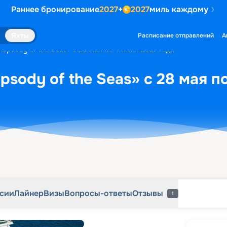
Раннее бронирование
2027
+
2027
миль каждому
рсии
Лайнер
Визы
Вопросы-ответы
Отзывы
1
Яхты
Расписание отправлений
А
apsody of the Seas» с 28 мая по 4 июня 2027 года
sody of the Seas» с 28 мая п
рсии
Лайнер
Визы
Вопросы-ответы
Отзывы
1