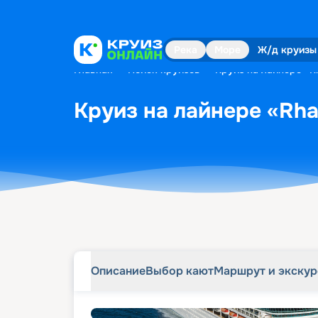
Описание
Выбор кают
Маршрут и экску
Река
Море
Ж/д круизы
Главная
•
Поиск круизов
•
Круиз на лайнере «Rh
Круиз на лайнере «Rhap
Описание
Выбор кают
Маршрут и экску