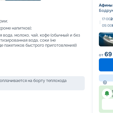
+
19
фотографий
Афины
Бодру
17:00
2
рии;
05:00
кроме напитков);
 вода, молоко, чай, кофе (обычный и без
атизированная вода, соки (не
де пакетиков быстрого приготовления))
69
от
оплачивается на борту теплохода