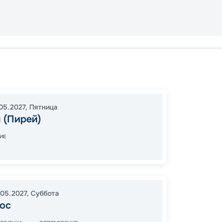
Афины
Бодру
17:00
2
05.2027
,
Пятница
 (Пирей)
05:00
ИЕ
69
от
.05.2027
,
Суббота
ос