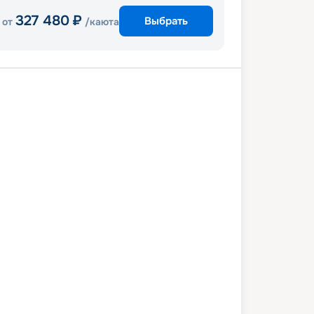
327 480
₽
Выбрать
от
/каюта
Миконос
Санторини
Кушадасы
м
Родос
Афины
8 мая 2027
пт
8
дн
/
7
нч
04 июня 2027
пт
Rhapsody of the Seas
СТАНДАРТ
 664
₽
/ чел
Выбор каюты
+
1 000
Круизных миль