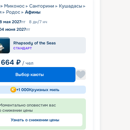
Миконос
Санторини
Кушадасы
м
Родос
Афины
8 мая 2027
пт
8
дн
/
7
нч
04 июня 2027
пт
Rhapsody of the Seas
СТАНДАРТ
 664
₽
/ чел
Выбор каюты
+
1 000
Круизных миль
Моментально оповестим вас
о снижении цены
Узнать о снижении цены